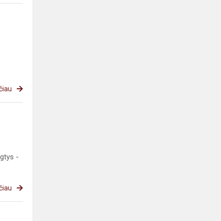
čiau
gtys -
čiau