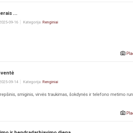
erais ...
 2025-09-16
Kategorija:
Renginiai
Pla
šventė
 2025-09-14
Kategorija:
Renginiai
 krepšinis, smiginis, virvės traukimas, šokdynės ir telefono metimo run
Pla
imo ir bendradarbiavimo diena