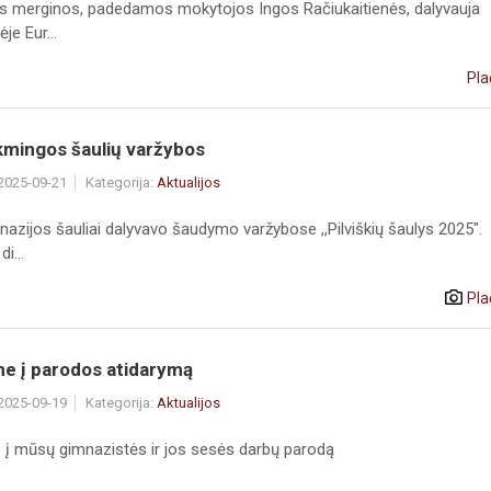
s merginos, padedamos mokytojos Ingos Račiukaitienės, dalyvauja
je Eur...
Pla
kmingos šaulių varžybos
 2025-09-21
Kategorija:
Aktualijos
azijos šauliai dalyvavo šaudymo varžybose ,,Pilviškių šaulys 2025".
i...
Pla
me į parodos atidarymą
 2025-09-19
Kategorija:
Aktualijos
 į mūsų gimnazistės ir jos sesės darbų parodą