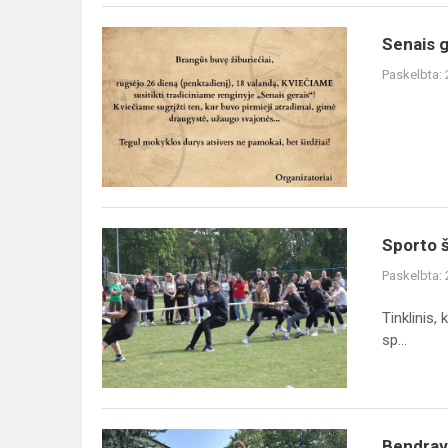
Senais g
Paskelbta:
Sporto 
Paskelbta:
Tinklinis,
sp...
Bendrav