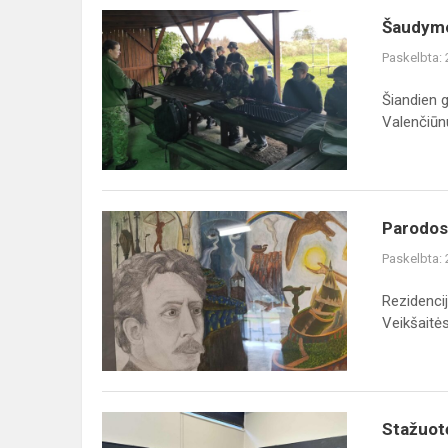
Šaudymo
Paskelbta:
Šiandien 
Valenčiūnu
Parodos
Paskelbta:
Rezidenci
Veikšaitės i
Stažuot