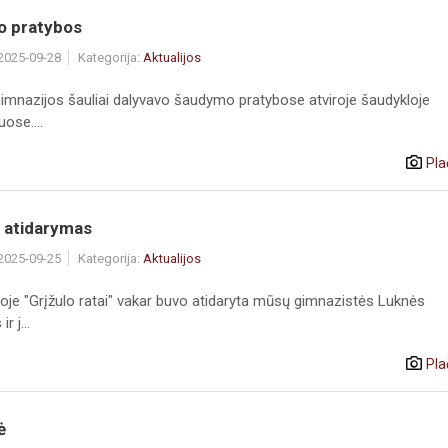
 pratybos
 2025-09-28
Kategorija:
Aktualijos
gimnazijos šauliai dalyvavo šaudymo pratybose atviroje šaudykloje
ose....
Pla
 atidarymas
 2025-09-25
Kategorija:
Aktualijos
joje "Grįžulo ratai" vakar buvo atidaryta mūsų gimnazistės Luknės
r j...
Pla
ė