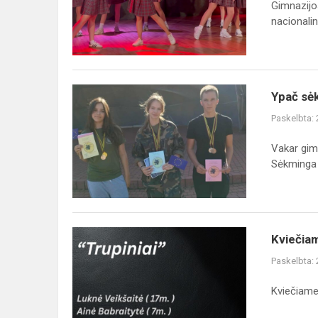
Gimnazijo
nacionalinė
Ypač sė
Paskelbta:
Vakar gimn
Sėkminga d
Kviečia
Paskelbta:
Kviečiame