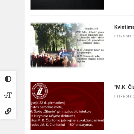
Kvietim
Paskelbta:
"M.K. Či
Paskelbta: