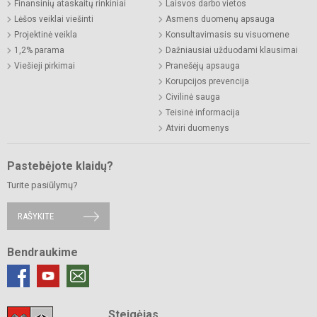
Finansinių ataskaitų rinkiniai
Laisvos darbo vietos
Lėšos veiklai viešinti
Asmens duomenų apsauga
Projektinė veikla
Konsultavimasis su visuomene
1,2% parama
Dažniausiai užduodami klausimai
Viešieji pirkimai
Pranešėjų apsauga
Korupcijos prevencija
Civilinė sauga
Teisinė informacija
Atviri duomenys
Pastebėjote klaidų?
Turite pasiūlymų?
RAŠYKITE
Bendraukime
Steigėjas