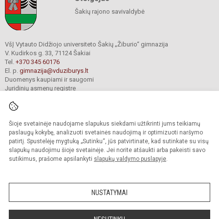
Šakių rajono savivaldybė
VšĮ Vytauto Didžiojo universiteto Šakių „Žiburio“ gimnazija
V. Kudirkos g. 33, 71124 Šakiai
Tel.
+370 345 60176
El. p.
gimnazija@vduziburys.lt
Duomenys kaupiami ir saugomi
Juridinių asmenų registre
Įmonės kodas 195360750
Šioje svetainėje naudojame slapukus siekdami užtikrinti jums teikiamų
© 2024. VDU Šakių „Žiburio“ gimnazija. Visos teisės saugomos.
paslaugų kokybę, analizuoti svetainės naudojimą ir optimizuoti naršymo
Kopijuoti turinį be raštiško gimnazijos sutikimo griežtai draudžiama.
patirtį. Spustelėję mygtuką „Sutinku“, jūs patvirtinate, kad sutinkate su visų
slapukų naudojimu šioje svetainėje. Jei norite atšaukti arba pakeisti savo
sutikimus, prašome apsilankyti
slapukų valdymo puslapyje
.
Mes kuriame mokykloms
SVETAINESMOKYKLOMS.LT
NUSTATYMAI