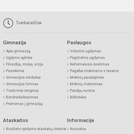
Tvarkaraščiai
Gimnazija
Paslaugos
Apie gimnaziją
Vidurinis ugdymas
Ugdymo aplinka
Pagrindinis ugdymas
Filosofija, misija, vizija
Neformalusis švietimas
Pasiekimai
Pagalba mokiniams ir tėvams
Gimnazijos simboliai
Mokinių pavėžėjimas
Gimnazijos himnas
Mokinių maitinimas
Tradiciniai renginiai
Patalpų nuoma
Bendradarbiavimas
Biblioteka
Priėmimas į gimnaziją
Ataskaitos
Informacija
Biudžeto vykdymo ataskaitų rinkiniai
Nuorodos