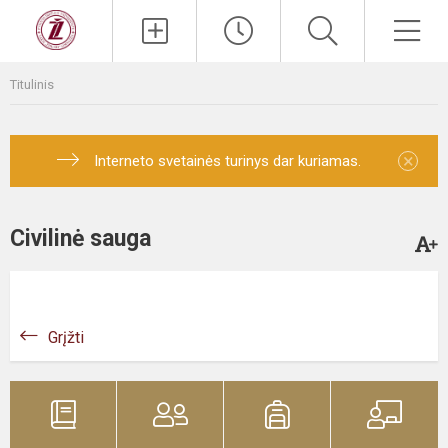
Titulinis
×
Interneto svetainės turinys dar kuriamas.
Civilinė sauga
Grįžti