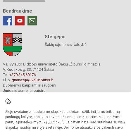
Bendraukime
Steigėjas
Šakių rajono savivaldybė
VšĮ Vytauto Didžiojo universiteto Šakių „Žiburio“ gimnazija
V. Kudirkos g. 33, 71124 Šakiai
Tel.
+370 345 60176
El. p.
gimnazija@vduziburys.lt
Duomenys kaupiami ir saugomi
Juridinių asmenų registre
Įmonės kodas 195360750
Šioje svetainėje naudojame slapukus siekdami užtikrinti jums teikiamų
© 2024. VDU Šakių „Žiburio“ gimnazija. Visos teisės saugomos.
paslaugų kokybę, analizuoti svetainės naudojimą ir optimizuoti naršymo
Kopijuoti turinį be raštiško gimnazijos sutikimo griežtai draudžiama.
patirtį. Spustelėję mygtuką „Sutinku“, jūs patvirtinate, kad sutinkate su visų
slapukų naudojimu šioje svetainėje. Jei norite atšaukti arba pakeisti savo