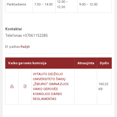
12.00 –
Penktadienis
7.30 – 14.00
9.00 – 12.00
12.30
Kontaktai
Telefonas +37061152285
El. paštas
Rašyti
Vaiko gerovės komisija
Atnaujinta
Dydis
VYTAUTO DIDŽIOJO
UNIVERSITETO ŠAKIŲ
„ŽIBURIO“ GIMNAZIJOS
160.22
VAIKO GEROVĖS
KB
KOMISIJOS DARBO
REGLAMENTAS