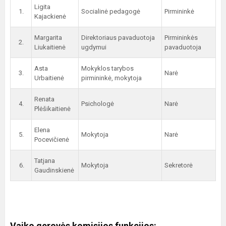
Ligita
1.
Socialinė pedagogė
Pirmininkė
Kajackienė
Margarita
Direktoriaus pavaduotoja
Pirmininkės
2.
Liukaitienė
ugdymui
pavaduotoja
Asta
Mokyklos tarybos
3.
Narė
Urbaitienė
pirmininkė, mokytoja
Renata
4.
Psichologė
Narė
Plėšikaitienė
Elena
5.
Mokytoja
Narė
Pocevičienė
Tatjana
6.
Mokytoja
Sekretorė
Gaudinskienė
Vaiko gerovės komisijos funkcijos: