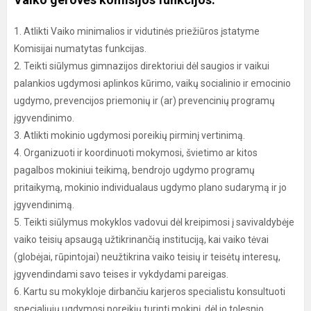
1. Atlikti Vaiko minimalios ir vidutinės priežiūros įstatyme
Komisijai numatytas funkcijas.
2. Teikti siūlymus gimnazijos direktoriui dėl saugios ir vaikui
palankios ugdymosi aplinkos kūrimo, vaikų socialinio ir emocinio
ugdymo, prevencijos priemonių ir (ar) prevencinių programų
įgyvendinimo.
3. Atlikti mokinio ugdymosi poreikių pirminį vertinimą.
4. Organizuoti ir koordinuoti mokymosi, švietimo ar kitos
pagalbos mokiniui teikimą, bendrojo ugdymo programų
pritaikymą, mokinio individualaus ugdymo plano sudarymą ir jo
įgyvendinimą.
5. Teikti siūlymus mokyklos vadovui dėl kreipimosi į savivaldybėje
vaiko teisių apsaugą užtikrinančią instituciją, kai vaiko tėvai
(globėjai, rūpintojai) neužtikrina vaiko teisių ir teisėtų interesų,
įgyvendindami savo teises ir vykdydami pareigas.
6. Kartu su mokykloje dirbančiu karjeros specialistu konsultuoti
specialiųjų ugdymosi poreikių turintį mokinį, dėl jo tolesnio