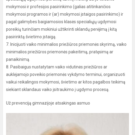
mokymosi ir profesijos pasirinkimo (galias atitinkančios
mokymosi programos ir (ar) mokymosi įstaigos pasirinkimo) ir
pagal galimybes baigiamosios klasės specialiųjų ugdymosi
poreikių turinčiam mokiniui užtikrinti sklandų perėjimą į kitą
pasirinktą švietimo įstaigą.
7. Inicijuoti vaiko minimalios priežiūros priemonės skyrimą, vaiko
minimalios priežiūros priemonės pakeitimą, pratęsimą ar
panaikinimą.
8. Pasibaigus nustatytam vaiko vidutinės priežiūros ar
auklėjamojo poveikio priemonės vykdymo terminui, organizuoti
vaikui reikalingos mokymosi, švietimo ar kitos pagalbos teikimą
siekiant sklandaus vaiko įsitraukimo į ugdymo procesą.
Už prevenciją gimnazijoje atsakingas asmuo