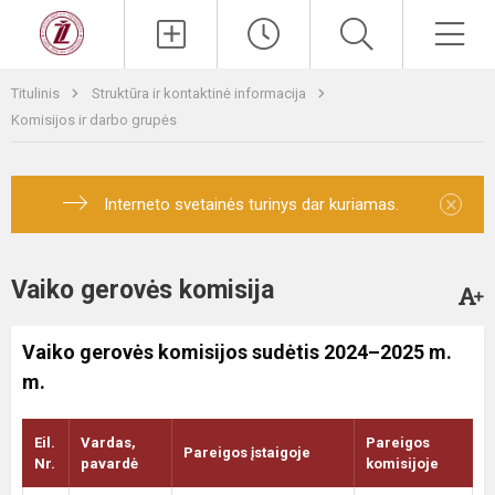
Titulinis
Struktūra ir kontaktinė informacija
Komisijos ir darbo grupės
×
Interneto svetainės turinys dar kuriamas.
Vaiko gerovės komisija
Vaiko gerovės komisijos sudėtis 2024–2025 m.
m.
Eil.
Vardas,
Pareigos
Pareigos įstaigoje
Nr.
pavardė
komisijoje