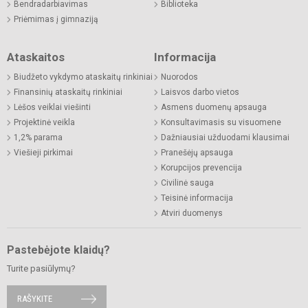
Bendradarbiavimas
Biblioteka
Priėmimas į gimnaziją
Ataskaitos
Informacija
Biudžeto vykdymo ataskaitų rinkiniai
Nuorodos
Finansinių ataskaitų rinkiniai
Laisvos darbo vietos
Lėšos veiklai viešinti
Asmens duomenų apsauga
Projektinė veikla
Konsultavimasis su visuomene
1,2% parama
Dažniausiai užduodami klausimai
Viešieji pirkimai
Pranešėjų apsauga
Korupcijos prevencija
Civilinė sauga
Teisinė informacija
Atviri duomenys
Pastebėjote klaidų?
Turite pasiūlymų?
RAŠYKITE