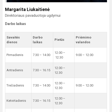
Margarita Liukaitienė
Direktoriaus pavaduotoja ugdymui
Darbo laikas
Savaitės
Darbo
Priėmimo
Pietūs
dienos
laikas
valandos
12.00 –
Pirmadienis
7.30 – 14.00
9.00 – 12.00
12.30
12.00 –
Antradienis
7.30 – 16.15
12.30
12.00 –
Trečiadienis
7.30 – 14.00
9.00 – 12.00
12.30
12.00 –
Ketvirtadienis
7.30 – 16.15
12.30