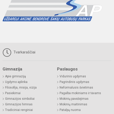
Tvarkaraščiai
Gimnazija
Paslaugos
Apie gimnaziją
Vidurinis ugdymas
Ugdymo aplinka
Pagrindinis ugdymas
Filosofija, misija, vizija
Neformalusis švietimas
Pasiekimai
Pagalba mokiniams ir tėvams
Gimnazijos simboliai
Mokinių pavėžėjimas
Gimnazijos himnas
Mokinių maitinimas
Tradiciniai renginiai
Patalpų nuoma