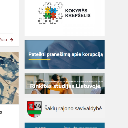
čiau
jo