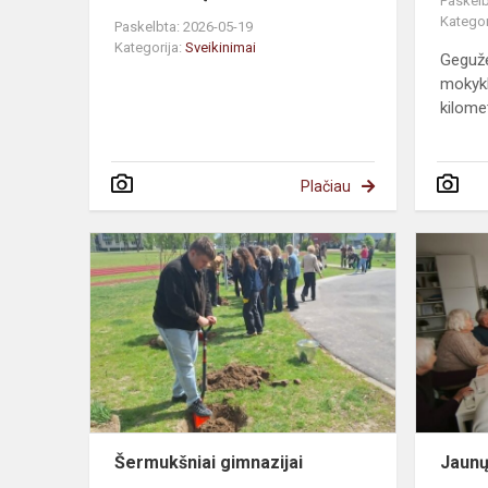
Paskelb
Kategor
Paskelbta: 2026-05-19
Kategorija:
Sveikinimai
Gegužė
mokykl
kilomet
Plačiau
Šermukšniai gimnazijai
Jaunų