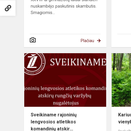
nuskambėjo paskutinis skambutis.
Smagiomis...
Plačiau
Sveikiname rajoninių
Kariu
lengvosios atletikos
vieny
komandinių atskir...