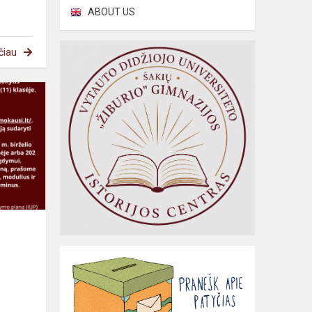
ABOUT US
čiau