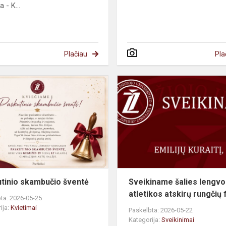
 - K...
Plačiau
Pla
tinio skambučio šventė
Sveikiname šalies lengvo
atletikos atskirų rungčių f
ta: 2026-05-25
ija:
Kvietimai
Paskelbta: 2026-05-22
Kategorija:
Sveikinimai