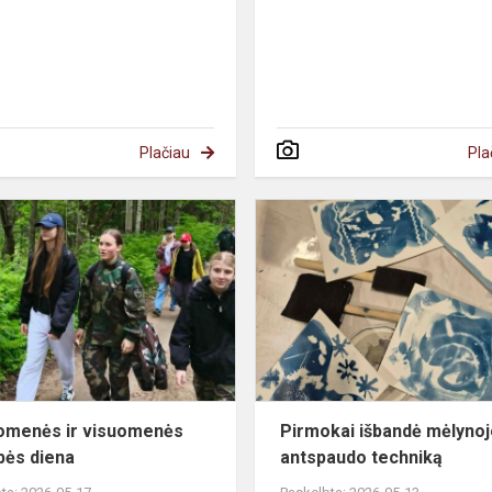
Plačiau
Pla
omenės ir visuomenės
Pirmokai išbandė mėlyno
bės diena
antspaudo techniką