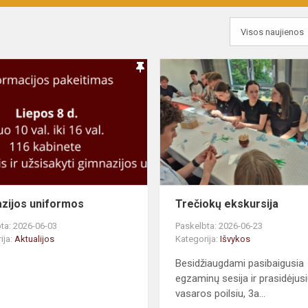
zijos uniformos
Trečiokų ekskursija
ta: 2026-06-03
Paskelbta: 2026-06-23
ija:
Aktualijos
Kategorija:
Išvykos
Besidžiaugdami pasibaigusia
egzaminų sesija ir prasidėjus
vasaros poilsiu, 3a...