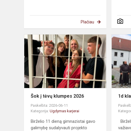
Plačiau
Šok į tėvų klumpes 2026
1d kl
Paskelbta: 2026-06-11
Paskelb
Kategorija:
Ugdymas karjerai
Kategor
Birželio 11 dieną gimnazistai gavo
Biržel
galimybę sudalyvauti projekto
važiav