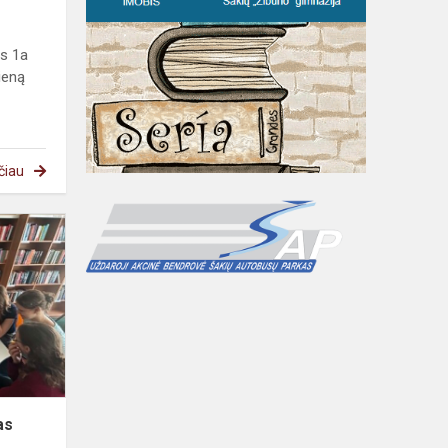
os 1a
ieną
čiau
as