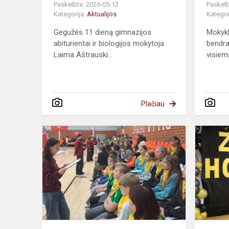
Paskelbta: 2026-05-12
Paskelb
Kategorija:
Aktualijos
Kategor
Gegužės 11 dieną gimnazijos
Mokykl
abiturientai ir biologijos mokytoja
bendra
Laima Aštrauski...
visiem
Plačiau