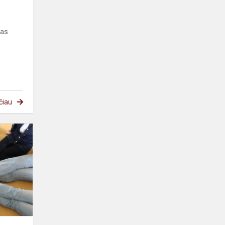
tas
čiau