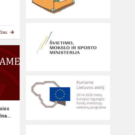
čiau
sios
ina...