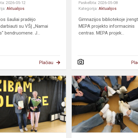
ta: 2026-05-12
Paskelbta: 2026-05-08
ija:
Aktualijos
Kategorija:
Aktualijos
os šauliai pradėjo
Gimnazijos bibliotekoje įreng
darbiauti su VŠĮ ,,Namai
MEPA projekto informacinis
s" bendruomene. J...
centras. MEPA projek...
Plačiau
Pla