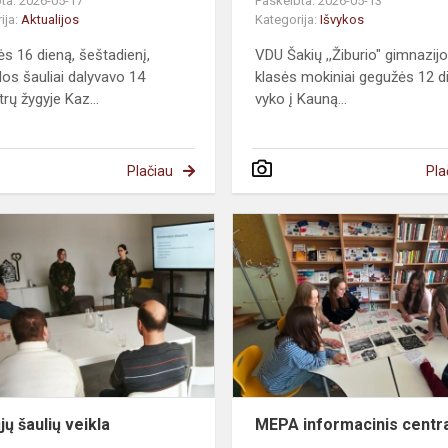
ta: 2026-05-17
Paskelbta: 2026-05-13
ija:
Aktualijos
Kategorija:
Išvykos
s 16 dieną, šeštadienį,
VDU Šakių ,,Žiburio" gimnazij
os šauliai dalyvavo 14
klasės mokiniai gegužės 12 d
rų žygyje Kaz...
vyko į Kauną...
Plačiau
Pla
jų šaulių veikla
MEPA informacinis centr