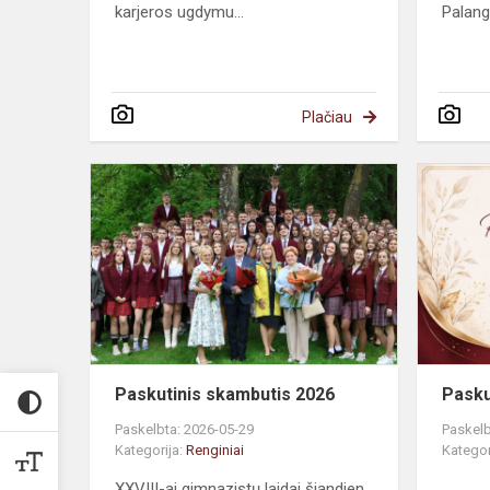
karjeros ugdymu...
Palanga
Plačiau
Paskutinis skambutis 2026
Pasku
Paskelbta: 2026-05-29
Paskelb
Kategorija:
Renginiai
Kategor
XXVIII-ai gimnazistų laidai šiandien