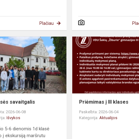
Plačiau
Pla
asės savaitgalis
Priėmimas į III klases
ta: 2026-06-08
Paskelbta: 2026-06-04
ija:
Išvykos
Kategorija:
Aktualijos
io 5-6 dienomis 1d klasė
o į ekskursiją maršrutu