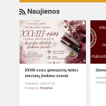
Naujienos
XXVIII-osios gimnazistų laidos
Gimna
atestatų įteikimo šventė
Paskelb
Kategor
Paskelbta: 2026-07-03
Kategorija:
Renginiai