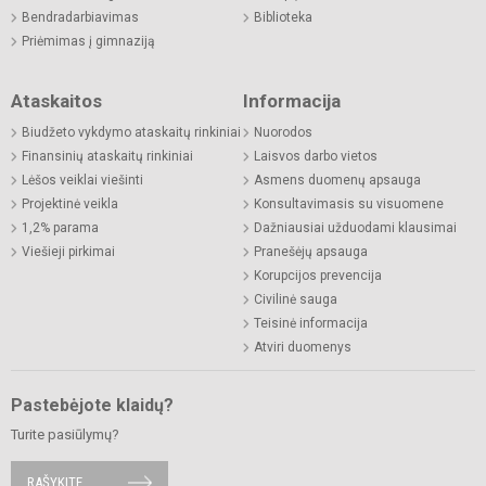
Bendradarbiavimas
Biblioteka
Priėmimas į gimnaziją
Ataskaitos
Informacija
Biudžeto vykdymo ataskaitų rinkiniai
Nuorodos
Finansinių ataskaitų rinkiniai
Laisvos darbo vietos
Lėšos veiklai viešinti
Asmens duomenų apsauga
Projektinė veikla
Konsultavimasis su visuomene
1,2% parama
Dažniausiai užduodami klausimai
Viešieji pirkimai
Pranešėjų apsauga
Korupcijos prevencija
Civilinė sauga
Teisinė informacija
Atviri duomenys
Pastebėjote klaidų?
Turite pasiūlymų?
RAŠYKITE