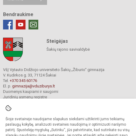
Bendraukime
Steigėjas
Šakių rajono savivaldybė
VšĮ Vytauto Didžiojo universiteto Šakių „Žiburio“ gimnazija
V. Kudirkos g. 33, 71124 Šakiai
Tel.
+370 345 60176
El. p.
gimnazija@vduziburys.lt
Duomenys kaupiami ir saugomi
Juridinių asmenų registre
Įmonės kodas 195360750
Šioje svetainėje naudojame slapukus siekdami užtikrinti jums teikiamų
© 2024. VDU Šakių „Žiburio“ gimnazija. Visos teisės saugomos.
paslaugų kokybę, analizuoti svetainės naudojimą ir optimizuoti naršymo
Kopijuoti turinį be raštiško gimnazijos sutikimo griežtai draudžiama.
patirtį. Spustelėję mygtuką „Sutinku“, jūs patvirtinate, kad sutinkate su visų
slapukų naudojimu šioje svetainėje. Jei norite atšaukti arba pakeisti savo