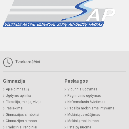
Tvarkaraščiai
Gimnazija
Paslaugos
Apie gimnaziją
Vidurinis ugdymas
Ugdymo aplinka
Pagrindinis ugdymas
Filosofija, misija, vizija
Neformalusis švietimas
Pasiekimai
Pagalba mokiniams ir tėvams
Gimnazijos simboliai
Mokinių pavėžėjimas
Gimnazijos himnas
Mokinių maitinimas
Tradiciniai renginiai
Patalpų nuoma