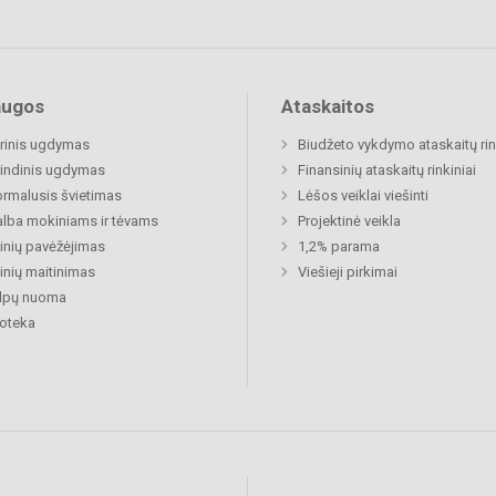
augos
Ataskaitos
rinis ugdymas
Biudžeto vykdymo ataskaitų rin
indinis ugdymas
Finansinių ataskaitų rinkiniai
rmalusis švietimas
Lėšos veiklai viešinti
lba mokiniams ir tėvams
Projektinė veikla
nių pavėžėjimas
1,2% parama
nių maitinimas
Viešieji pirkimai
alpų nuoma
ioteka