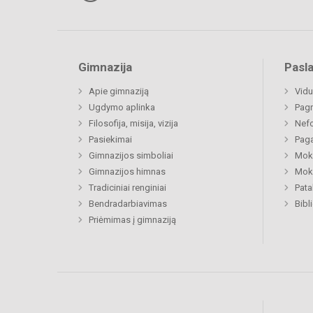
Gimnazija
Pasl
Apie gimnaziją
Vidu
Ugdymo aplinka
Pagr
Filosofija, misija, vizija
Nefo
Pasiekimai
Paga
Gimnazijos simboliai
Moki
Gimnazijos himnas
Moki
Tradiciniai renginiai
Pat
Bendradarbiavimas
Bibl
Priėmimas į gimnaziją