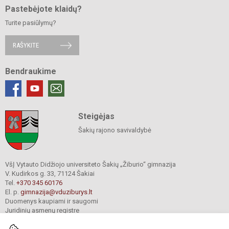
Pastebėjote klaidų?
Turite pasiūlymų?
RAŠYKITE
Bendraukime
Steigėjas
Šakių rajono savivaldybė
VšĮ Vytauto Didžiojo universiteto Šakių „Žiburio“ gimnazija
V. Kudirkos g. 33, 71124 Šakiai
Tel.
+370 345 60176
El. p.
gimnazija@vduziburys.lt
Duomenys kaupiami ir saugomi
Juridinių asmenų registre
Įmonės kodas 195360750