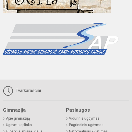
Tvarkaraščiai
Gimnazija
Paslaugos
Apie gimnaziją
Vidurinis ugdymas
Ugdymo aplinka
Pagrindinis ugdymas
Filosofija, misija, vizija
Neformalusis švietimas