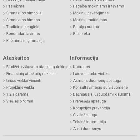
Pasiekimai
Pagalba mokiniams ir tėvams
Gimnazijos simboliai
Mokinių pavėžėjimas
Gimnazijos himnas
Mokinių maitinimas
Tradiciniai renginiai
Patalpų nuoma
Bendradarbiavimas
Biblioteka
Priėmimas į gimnaziją
Ataskaitos
Informacija
Biudžeto vykdymo ataskaitų rinkiniai
Nuorodos
Finansinių ataskaitų rinkiniai
Laisvos darbo vietos
Lėšos veiklai viešinti
Asmens duomenų apsauga
Projektinė veikla
Konsultavimasis su visuomene
1,2% parama
Dažniausiai užduodami klausimai
Viešieji pirkimai
Pranešėjų apsauga
Korupcijos prevencija
Civilinė sauga
Teisinė informacija
Atviri duomenys