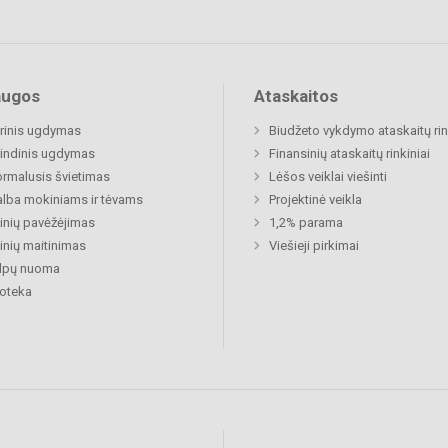
augos
Ataskaitos
rinis ugdymas
Biudžeto vykdymo ataskaitų rin
indinis ugdymas
Finansinių ataskaitų rinkiniai
rmalusis švietimas
Lėšos veiklai viešinti
lba mokiniams ir tėvams
Projektinė veikla
nių pavėžėjimas
1,2% parama
nių maitinimas
Viešieji pirkimai
alpų nuoma
ioteka