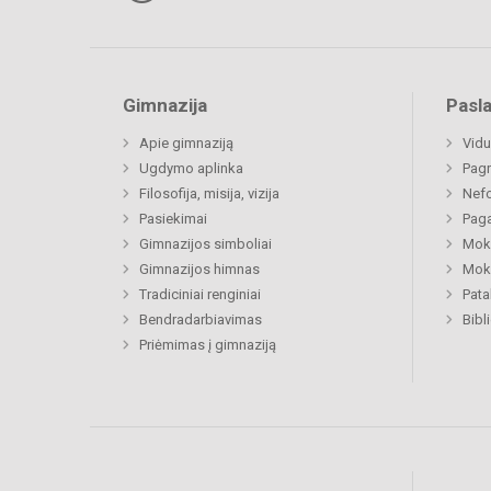
Gimnazija
Pasl
Apie gimnaziją
Vidu
Ugdymo aplinka
Pagr
Filosofija, misija, vizija
Nefo
Pasiekimai
Paga
Gimnazijos simboliai
Moki
Gimnazijos himnas
Moki
Tradiciniai renginiai
Pat
Bendradarbiavimas
Bibl
Priėmimas į gimnaziją