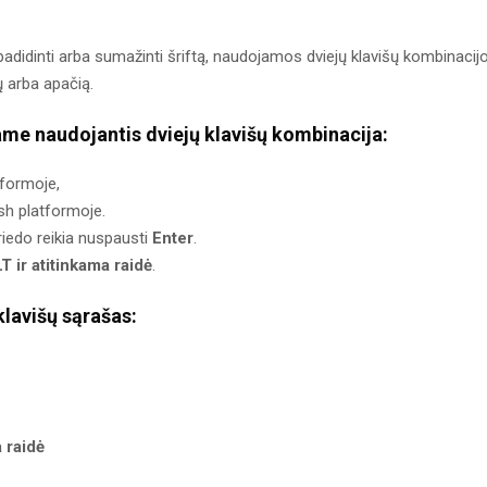
adidinti arba sumažinti šriftą, naudojamos dviejų klavišų kombinacij
ų arba apačią.
me naudojantis dviejų klavišų kombinacija:
formoje,
sh platformoje.
priedo reikia nuspausti
Enter
.
 ir atitinkama raidė
.
klavišų sąrašas:
 raidė