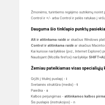
Žmonėms, turintiems regėjimo sutrikimų norint p
Control ir +/- arba Control ir pelės ratukas į virš
Dauguma šio tinklapio punktų pasiekia
Alt ir atitinkama raidė
ar skaičius Windows plat
Control ir atitinkama raidė
ar skaičius Macinto
Kai kuriose naršyklėse (pvz., Internet Explorer) 
Naudojant (Mozilla firefox) naršyklėje
SHIFT+ALT
Žemiau pateikiamas visas specialiųjų 
Grįžti į titulinį puslapį -
i
Svetainės struktūra (medis) -
t
Paieška -
s
Kalbos perjungimas -
atitinkamos kalbos pirma
Šis puslapis (instrukcijos) - n