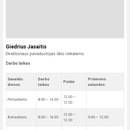
Giedrius Jasaitis
Direktoriaus pavaduotojas ūkio reikalams
Darbo laikas
Savaitės
Darbo
Priėmimo
Pietūs
dienos
laikas
valandos
12.00 –
Pirmadienis
8.00 – 16.30
12.30
12.00 –
Antradienis
8.00 – 16.30
9.00 – 12.00
12.30