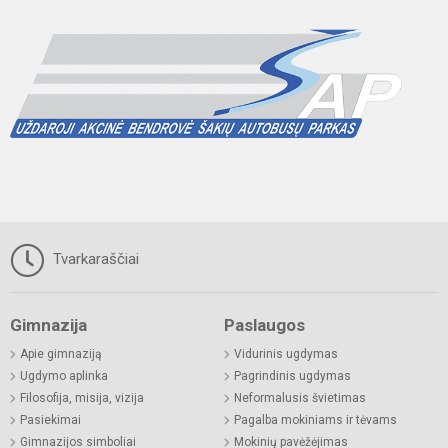
Tvarkaraščiai
Gimnazija
Paslaugos
Apie gimnaziją
Vidurinis ugdymas
Ugdymo aplinka
Pagrindinis ugdymas
Filosofija, misija, vizija
Neformalusis švietimas
Pasiekimai
Pagalba mokiniams ir tėvams
Gimnazijos simboliai
Mokinių pavėžėjimas