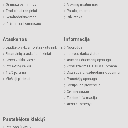
Gimnazijos himnas
Mokinių maitinimas
Tradiciniai renginiai
Patalpų nuoma
Bendradarbiavimas
Biblioteka
Priėmimas į gimnaziją
Ataskaitos
Informacija
Biudžeto vykdymo ataskaitų rinkiniai
Nuorodos
Finansinių ataskaitų rinkiniai
Laisvos darbo vietos
Lėšos veiklai viešinti
Asmens duomenų apsauga
Projektinė veikla
Konsultavimasis su visuomene
1,2% parama
Dažniausiai užduodami klausimai
Viešieji pirkimai
Pranešėjų apsauga
Korupcijos prevencija
Civilinė sauga
Teisinė informacija
Atviri duomenys
Pastebėjote klaidų?
Turite pasiūlymų?