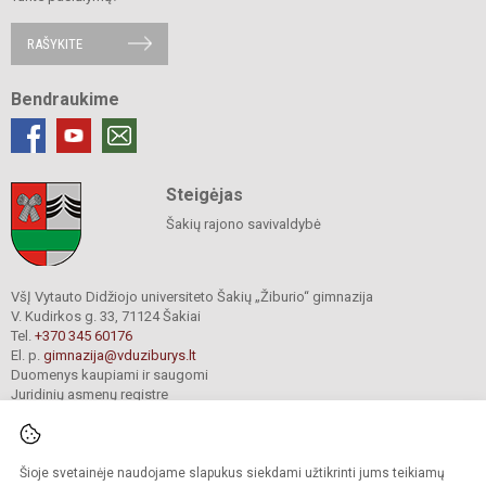
RAŠYKITE
Bendraukime
Steigėjas
Šakių rajono savivaldybė
VšĮ Vytauto Didžiojo universiteto Šakių „Žiburio“ gimnazija
V. Kudirkos g. 33, 71124 Šakiai
Tel.
+370 345 60176
El. p.
gimnazija@vduziburys.lt
Duomenys kaupiami ir saugomi
Juridinių asmenų registre
Įmonės kodas 195360750
Šioje svetainėje naudojame slapukus siekdami užtikrinti jums teikiamų