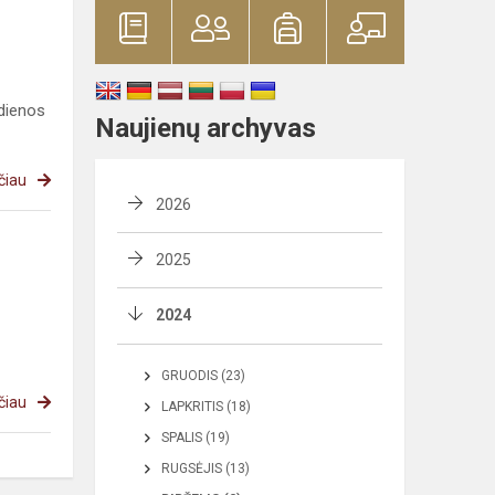
 dienos
Naujienų archyvas
čiau
2026
2025
2024
GRUODIS (23)
čiau
LAPKRITIS (18)
SPALIS (19)
RUGSĖJIS (13)