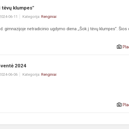
į tėvų klumpes"
 2024-06-11
Kategorija:
Renginiai
1d. gimnazijoje netradicinio ugdymo diena ,,Šok į tėvų klumpes”. Šios
Pla
šventė 2024
 2024-06-06
Kategorija:
Renginiai
Pla