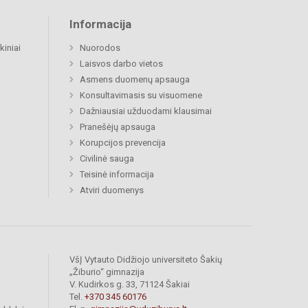
Informacija
kiniai
Nuorodos
Laisvos darbo vietos
Asmens duomenų apsauga
Konsultavimasis su visuomene
Dažniausiai užduodami klausimai
Pranešėjų apsauga
Korupcijos prevencija
Civilinė sauga
Teisinė informacija
Atviri duomenys
VšĮ Vytauto Didžiojo universiteto Šakių
„Žiburio“ gimnazija
V. Kudirkos g. 33, 71124 Šakiai
Tel.
+370 345 60176