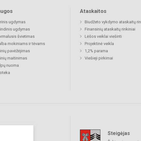
augos
Ataskaitos
rinis ugdymas
Biudžeto vykdymo ataskaitų rin
indinis ugdymas
Finansinių ataskaitų rinkiniai
rmalusis švietimas
Lėšos veiklai viešinti
lba mokiniams ir tėvams
Projektinė veikla
nių pavėžėjimas
1,2% parama
nių maitinimas
Viešieji pirkimai
alpų nuoma
ioteka
Steigėjas
raukime