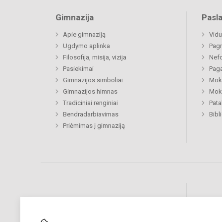
Gimnazija
Pasl
Apie gimnaziją
Vidu
Ugdymo aplinka
Pagr
Filosofija, misija, vizija
Nefo
Pasiekimai
Paga
Gimnazijos simboliai
Moki
Gimnazijos himnas
Moki
Tradiciniai renginiai
Pat
Bendradarbiavimas
Bibl
Priėmimas į gimnaziją
Pastebėjote klaidų?
Bend
Turite pasiūlymų?