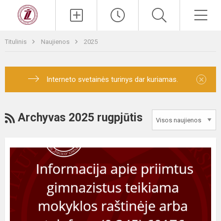
Titulinis
Naujienos
2025
×
Interneto svetainės turinys dar kuriamas.
Archyvas 2025 rugpjūtis