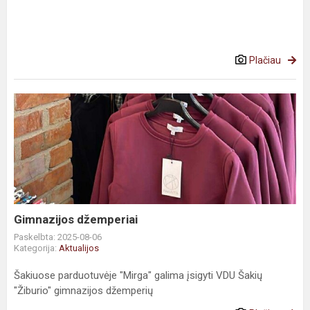
Plačiau
Gimnazijos džemperiai
Paskelbta: 2025-08-06
Kategorija:
Aktualijos
Šakiuose parduotuvėje "Mirga" galima įsigyti VDU Šakių
"Žiburio" gimnazijos džemperių