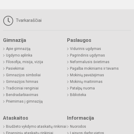
Tvarkaraščiai
Gimnazija
Paslaugos
Apie gimnaziją
Vidurinis ugdymas
Ugdymo aplinka
Pagrindinis ugdymas
Filosofija, misija, vizija
Neformalusis švietimas
Pasiekimai
Pagalba mokiniams ir tėvams
Gimnazijos simboliai
Mokinių pavėžėjimas
Gimnazijos himnas
Mokinių maitinimas
Tradiciniai renginiai
Patalpų nuoma
Bendradarbiavimas
Biblioteka
Priėmimas į gimnaziją
Ataskaitos
Informacija
Biudžeto vykdymo ataskaitų rinkiniai
Nuorodos
Finansinių ataskaitų rinkiniai
Laisvos darbo vietos