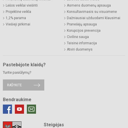
Lėšos veiklai viešinti
Asmens duomenų apsauga
Projektinė veikla
Konsultavimasis su visuomene
1,2% parama
Dažniausiai užduodami klausimai
Viešieji pirkimai
Pranešėjų apsauga
Korupcijos prevencija
Civilinė sauga
Teisinė informacija
Atviri duomenys
Pastebėjote klaidų?
Turite pasiūlymų?
RAŠYKITE
Bendraukime
Steigėjas