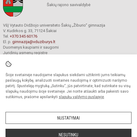
Šakių rajono savivaldybė
VšĮ Vytauto Didžiojo universiteto Šakių „Žiburio“ gimnazija
V. Kudirkos g. 33, 71124 Šakiai
Tel.
+370 345 60176
El. p.
gimnazija@vduziburys.lt
Duomenys kaupiami ir saugomi
Juridinių asmenų registre
Įmonės kodas 195360750
Šioje svetainėje naudojame slapukus siekdami užtikrinti jums teikiamų
© 2024. VDU Šakių „Žiburio“ gimnazija. Visos teisės saugomos.
paslaugų kokybę, analizuoti svetainės naudojimą ir optimizuoti naršymo
Kopijuoti turinį be raštiško gimnazijos sutikimo griežtai draudžiama.
patirtį. Spustelėję mygtuką „Sutinku“, jūs patvirtinate, kad sutinkate su visų
slapukų naudojimu šioje svetainėje. Jei norite atšaukti arba pakeisti savo
sutikimus, prašome apsilankyti
slapukų valdymo puslapyje
.
Mes kuriame mokykloms
SVETAINESMOKYKLOMS.LT
NUSTATYMAI
NESUTINKU