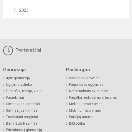
2023
Tvarkaraščiai
Gimnazija
Paslaugos
Apie gimnaziją
Vidurinis ugdymas
Ugdymo aplinka
Pagrindinis ugdymas
Filosofija, misija, vizija
Neformalusis švietimas
Pasiekimai
Pagalba mokiniams ir tėvams
Gimnazijos simboliai
Mokinių pavėžėjimas
Gimnazijos himnas
Mokinių maitinimas
Tradiciniai renginiai
Patalpų nuoma
Bendradarbiavimas
Biblioteka
Priėmimas į gimnaziją