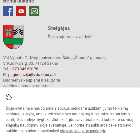
Bendraukime
Steigėjas
Šakių rajono savivaldybė
VšĮ Vytauto Didžiojo universiteto Šakių „Žiburio“ gimnazija
V. Kudirkos g. 33, 71124 Šakiai
Tel.
+370 345 60176
El. p.
gimnazija@vduziburys.lt
Duomenys kaupiami ir saugomi
Juridinių asmenų registre
Įmonės kodas 195360750
Šioje svetainėje naudojame slapukus siekdami užtikrinti jums teikiamų
© 2024. VDU Šakių „Žiburio“ gimnazija. Visos teisės saugomos.
paslaugų kokybę, analizuoti svetainės naudojimą ir optimizuoti naršymo
Kopijuoti turinį be raštiško gimnazijos sutikimo griežtai draudžiama.
patirtį. Spustelėję mygtuką „Sutinku“, jūs patvirtinate, kad sutinkate su visų
slapukų naudojimu šioje svetainėje. Jei norite atšaukti arba pakeisti savo
sutikimus, prašome apsilankyti
slapukų valdymo puslapyje
.
Mes kuriame mokykloms