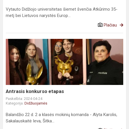
Vytauto Didžiojo universitetas šiemet švenčia Atkūrimo 35-
metį bei Lietuvos narystės Europ...
Plačiau
Antrasis konkurso etapas
Paskelbta: 2024-04-24
Kategorija:
Didžiuojamės
Balandžio 22 d. 2 a klasės mokinių komanda - Alyta Karolis,
Sakalauskaitė Ieva, Šitka...