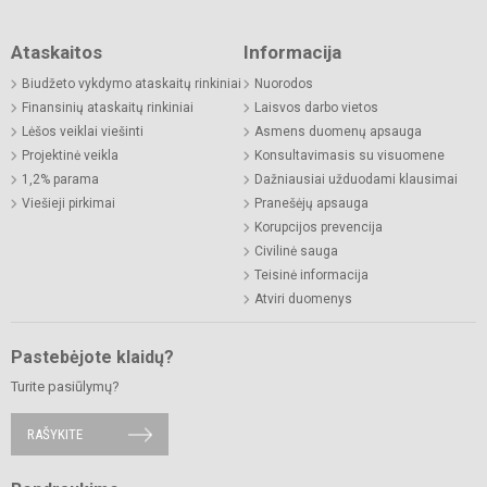
Ataskaitos
Informacija
Biudžeto vykdymo ataskaitų rinkiniai
Nuorodos
Finansinių ataskaitų rinkiniai
Laisvos darbo vietos
Lėšos veiklai viešinti
Asmens duomenų apsauga
Projektinė veikla
Konsultavimasis su visuomene
1,2% parama
Dažniausiai užduodami klausimai
Viešieji pirkimai
Pranešėjų apsauga
Korupcijos prevencija
Civilinė sauga
Teisinė informacija
Atviri duomenys
Pastebėjote klaidų?
Turite pasiūlymų?
RAŠYKITE