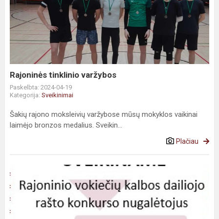
Rajoninės tinklinio varžybos
Paskelbta: 2024-04-19
Kategorija:
Sveikinimai
Šakių rajono moksleivių varžybose mūsų mokyklos vaikinai
laimėjo bronzos medalius. Sveikin...
Plačiau