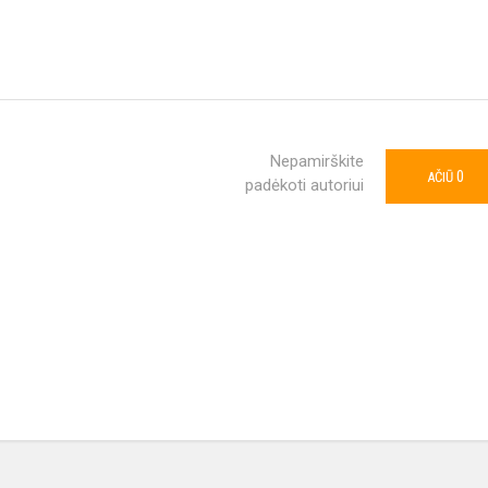
Nepamirškite
0
AČIŪ
padėkoti autoriui