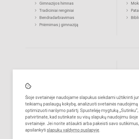
Gimnazijos himnas
Moki
Tradiciniai renginiai
Pat
Bendradarbiavimas
Bibl
Priėmimas į gimnaziją
Pastebėjote klaidų?
Bend
Turite pasiūlymų?
RAŠYKITE
Šioje svetainėje naudojame slapukus siekdami užtikrinti j
teikiamų paslaugų kokybę, analizuoti svetainės naudojimą 
optimizuoti naršymo patirtį. Spustelėję mygtuką „Sutinku“,
patvirtinate, kad sutinkate su visų slapukų naudojimu šioje
svetainėje. Jei norite atšaukti arba pakeisti savo sutikimu
apsilankyti
slapukų valdymo puslapyje
.
© 2024. VDU Šakių „Žiburio“ gimnazija. Visos teisės saugomos.
Kopijuoti turinį be raštiško gimnazijos sutikimo griežtai draudžiama.