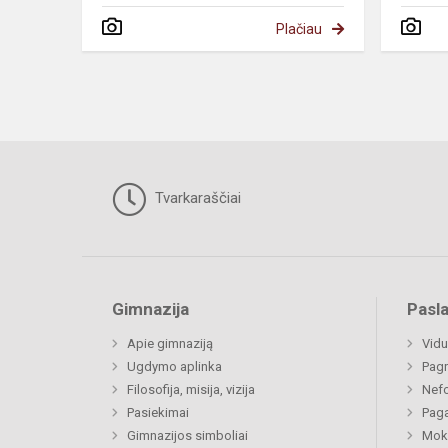
Plačiau
Tvarkaraščiai
Gimnazija
Pasl
Apie gimnaziją
Vidu
Ugdymo aplinka
Pagr
Filosofija, misija, vizija
Nefo
Pasiekimai
Paga
Gimnazijos simboliai
Moki