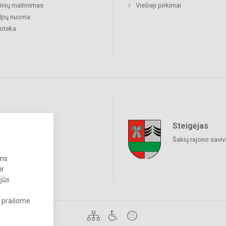
nių maitinimas
Viešieji pirkimai
alpų nuoma
ioteka
Steigėjas
raukime
Šakių rajono savi
ums
ir
 jūs
s, prašome