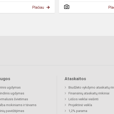
Plačiau
Pla
augos
Ataskaitos
rinis ugdymas
Biudžeto vykdymo ataskaitų rin
indinis ugdymas
Finansinių ataskaitų rinkiniai
rmalusis švietimas
Lėšos veiklai viešinti
lba mokiniams ir tėvams
Projektinė veikla
nių pavėžėjimas
1,2% parama