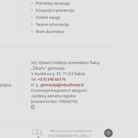
Pranešėjų apsauga
Korupcijos prevencija
Civilinė sauga
Teisinė informacija
Atviri duomenys
VšĮ Vytauto Didžiojo universiteto Šakių
„Žiburio“ gimnazija
V. Kudirkos g. 33, 71124 Šakiai
Tel.
+370 345 60176
El. p.
gimnazija@vduziburys.lt
valdybė
Duomenys kaupiami ir saugomi
Juridinių asmenų registre
Įmonės kodas 195360750
Mes kuriame mokykloms
SVETAINESMOKYKLOMS.LT