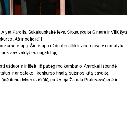
lyta Karolis, Sakalauskaitė Ieva, Šitkauskaitė Gintarė ir Viliūšyt
urso „Aš ir policija“ I-
į konkurso etapą. Šio etapo užduotis atlikti visą savaitę nustatytu
ienos savivaldybės nugalėtojų
sti užduotis ir išeiti iš pabėgimo kambario. Antrokai išbandė
atus ir ar pateko į konkurso finalą, sužinos kitą savaitę.
ūnė Aušra Mockevičiūtė, mokytoja Žaneta Pratusevičienė ir