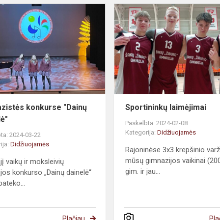
zistės konkurse "Dainų
Sportininkų laimėjimai
lė"
Paskelbta: 2024-02-08
Kategorija:
Didžiuojamės
ta: 2024-03-22
ija:
Didžiuojamės
Rajoninėse 3x3 krepšinio var
mūsų gimnazijos vaikinai (20
ąjį vaikų ir moksleivių
gim. ir jau...
zijos konkurso „Dainų dainelė“
pateko...
Plačiau
Pla