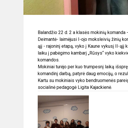
Balandžio 22 d. 2 a klasės mokinių komanda - A
Deimantė- laimėjusi I-ojo moksleivių žinių konk
ąjį - rajoninį etapą, vyko į Kaune vykusį II-ąj
laiku į pabėgimo kambarį „Rūsys“ vyko kiekv
komandos.
Mokiniai turėjo per kuo trumpesnį laiką išsprę
komandinį darbą, patyrė daug emocijų, o rezult
Kartu su mokiniais vyko bendruomenės pareig
socialinė pedagogė Ligita Kajackienė.