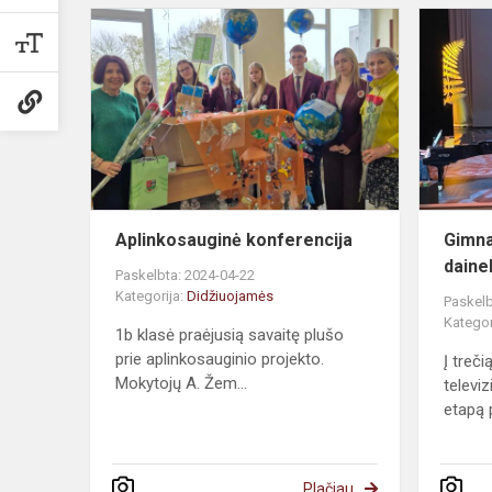
Aplinkosauginė konferencija
Gimna
daine
Paskelbta: 2024-04-22
Kategorija:
Didžiuojamės
Paskelb
Kategor
1b klasė praėjusią savaitę plušo
prie aplinkosauginio projekto.
Į treči
Mokytojų A. Žem...
televi
etapą 
Plačiau