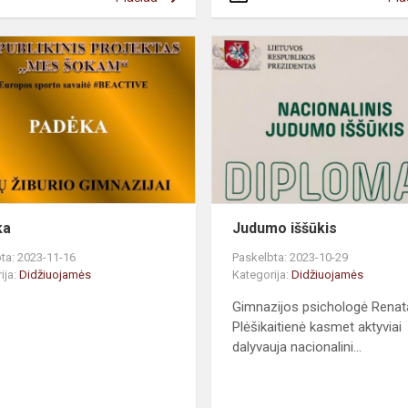
ka
Judumo iššūkis
ta: 2023-11-16
Paskelbta: 2023-10-29
ija:
Didžiuojamės
Kategorija:
Didžiuojamės
Gimnazijos psichologė Renat
Plėšikaitienė kasmet aktyviai
dalyvauja nacionalini...