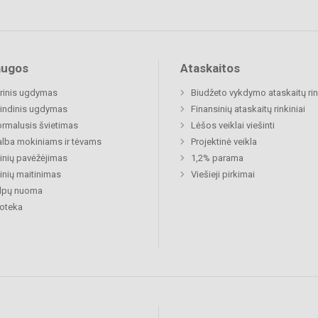
augos
Ataskaitos
rinis ugdymas
Biudžeto vykdymo ataskaitų rin
indinis ugdymas
Finansinių ataskaitų rinkiniai
rmalusis švietimas
Lėšos veiklai viešinti
lba mokiniams ir tėvams
Projektinė veikla
nių pavėžėjimas
1,2% parama
nių maitinimas
Viešieji pirkimai
alpų nuoma
ioteka