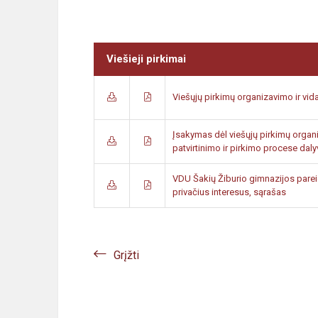
Viešieji pirkimai
Viešųjų pirkimų organizavimo ir vi
Įsakymas dėl viešųjų pirkimų organi
patvirtinimo ir pirkimo procese da
VDU Šakių Žiburio gimnazijos parei
privačius interesus, sąrašas
Grįžti