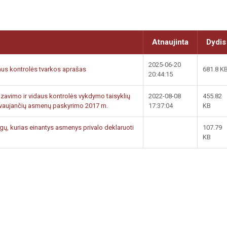
Atnaujinta
Dydis
2025-06-20
daus kontrolės tvarkos aprašas
681.8 K
20:44:15
zavimo ir vidaus kontrolės vykdymo taisyklių
2022-08-08
455.82
lyvaujančių asmenų paskyrimo 2017 m.
17:37:04
KB
gų, kurias einantys asmenys privalo deklaruoti
107.79
KB