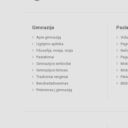
Gimnazija
Pasl
Apie gimnaziją
Vidu
Ugdymo aplinka
Pagr
Filosofija, misija, vizija
Nefo
Pasiekimai
Paga
Gimnazijos simboliai
Moki
Gimnazijos himnas
Moki
Tradiciniai renginiai
Pat
Bendradarbiavimas
Bibl
Priėmimas į gimnaziją