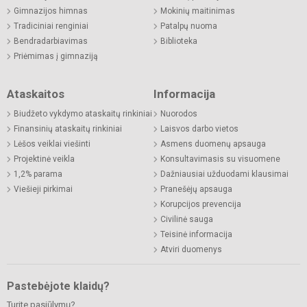
Gimnazijos himnas
Mokinių maitinimas
Tradiciniai renginiai
Patalpų nuoma
Bendradarbiavimas
Biblioteka
Priėmimas į gimnaziją
Ataskaitos
Informacija
Biudžeto vykdymo ataskaitų rinkiniai
Nuorodos
Finansinių ataskaitų rinkiniai
Laisvos darbo vietos
Lėšos veiklai viešinti
Asmens duomenų apsauga
Projektinė veikla
Konsultavimasis su visuomene
1,2% parama
Dažniausiai užduodami klausimai
Viešieji pirkimai
Pranešėjų apsauga
Korupcijos prevencija
Civilinė sauga
Teisinė informacija
Atviri duomenys
Pastebėjote klaidų?
Turite pasiūlymų?