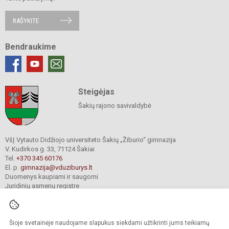
RAŠYKITE
Bendraukime
Steigėjas
Šakių rajono savivaldybė
VšĮ Vytauto Didžiojo universiteto Šakių „Žiburio“ gimnazija
V. Kudirkos g. 33, 71124 Šakiai
Tel.
+370 345 60176
El. p.
gimnazija@vduziburys.lt
Duomenys kaupiami ir saugomi
Juridinių asmenų registre
Įmonės kodas 195360750
Šioje svetainėje naudojame slapukus siekdami užtikrinti jums teikiamų