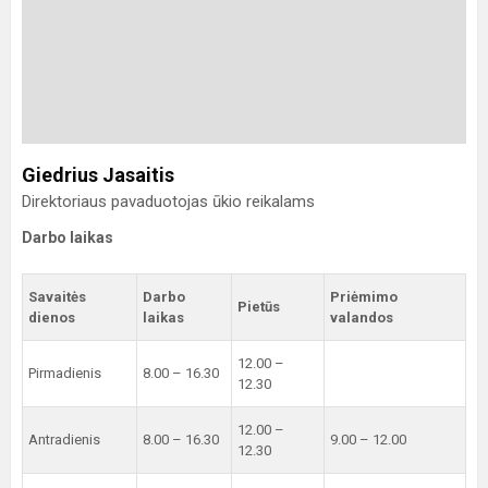
Giedrius Jasaitis
Direktoriaus pavaduotojas ūkio reikalams
Darbo laikas
Savaitės
Darbo
Priėmimo
Pietūs
dienos
laikas
valandos
12.00 –
Pirmadienis
8.00 – 16.30
12.30
12.00 –
Antradienis
8.00 – 16.30
9.00 – 12.00
12.30