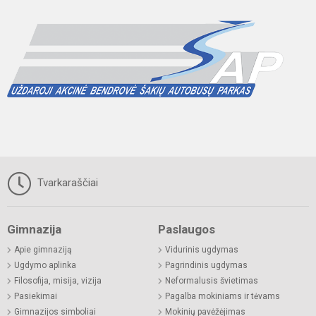
Tvarkaraščiai
Gimnazija
Paslaugos
Apie gimnaziją
Vidurinis ugdymas
Ugdymo aplinka
Pagrindinis ugdymas
Filosofija, misija, vizija
Neformalusis švietimas
Pasiekimai
Pagalba mokiniams ir tėvams
Gimnazijos simboliai
Mokinių pavėžėjimas