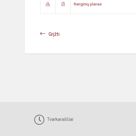
Renginių planas
Grįžti
Tvarkaraščiai