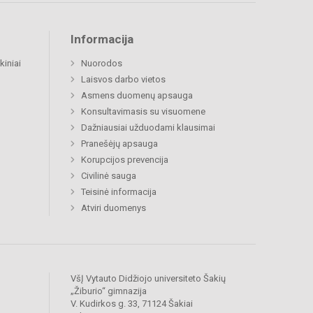
Informacija
kiniai
Nuorodos
Laisvos darbo vietos
Asmens duomenų apsauga
Konsultavimasis su visuomene
Dažniausiai užduodami klausimai
Pranešėjų apsauga
Korupcijos prevencija
Civilinė sauga
Teisinė informacija
Atviri duomenys
VšĮ Vytauto Didžiojo universiteto Šakių
„Žiburio“ gimnazija
V. Kudirkos g. 33, 71124 Šakiai