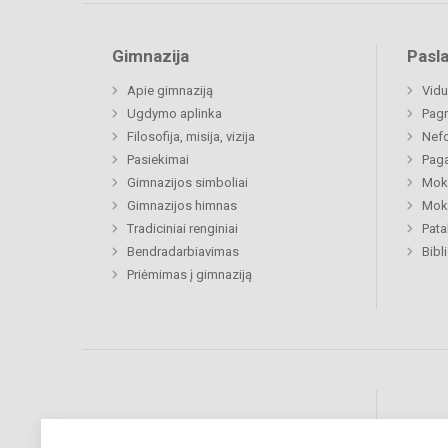
Gimnazija
Pasl
Apie gimnaziją
Vidu
Ugdymo aplinka
Pagr
Filosofija, misija, vizija
Nefo
Pasiekimai
Paga
Gimnazijos simboliai
Moki
Gimnazijos himnas
Moki
Tradiciniai renginiai
Pat
Bendradarbiavimas
Bibl
Priėmimas į gimnaziją
Pastebėjote klaidų?