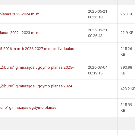
2025-06-21
 planas 2023-2024 m. m.
26.3 KB
00:26:18
2025-06-21
lanas 2022 - 2023 m. m.
22.9 KB
00:26:43
5-2026 m.m. ir 2026-2027 m.m. individualus
215.26
KB
ų „Žiburio“ gimnazijos ugdymo planas 2025–
2026-03-04
390.98
08:19:15
KB
ų „Žiburio“ gimnazijos ugdymo planas 2024–
423.2 K
315.99
urio“ gimnazijos ugdymo planas
KB