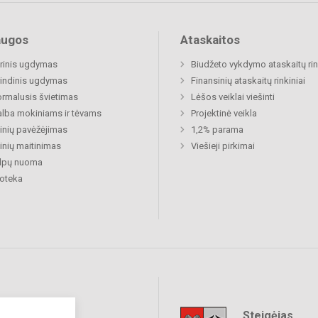
augos
Ataskaitos
rinis ugdymas
Biudžeto vykdymo ataskaitų rin
indinis ugdymas
Finansinių ataskaitų rinkiniai
rmalusis švietimas
Lėšos veiklai viešinti
lba mokiniams ir tėvams
Projektinė veikla
nių pavėžėjimas
1,2% parama
nių maitinimas
Viešieji pirkimai
alpų nuoma
ioteka
Steigėjas