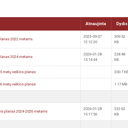
Atnaujinta
Dydis
2023-09-07
309.52
 planas 2022 metams
12:12:20
KB
2026-01-28
228.48
 planas 2024 metams
15:14:44
KB
5 metų veiklos planas
200.7 K
6 metų veiklos planas
1.17 MB
2026-01-28
232.62
inis planas 2024-2026 metams
15:17:56
KB