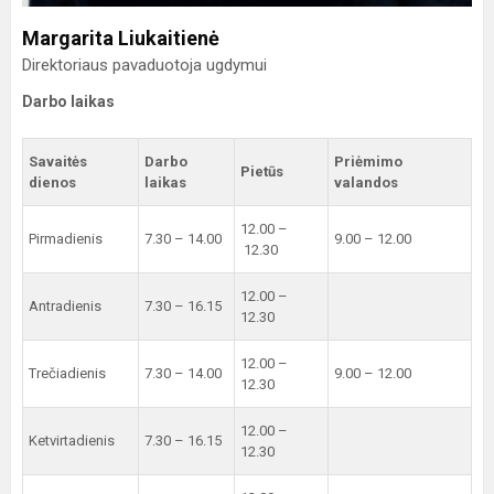
Margarita Liukaitienė
Direktoriaus pavaduotoja ugdymui
Darbo laikas
Savaitės
Darbo
Priėmimo
Pietūs
dienos
laikas
valandos
12.00 –
Pirmadienis
7.30 – 14.00
9.00 – 12.00
12.30
12.00 –
Antradienis
7.30 – 16.15
12.30
12.00 –
Trečiadienis
7.30 – 14.00
9.00 – 12.00
12.30
12.00 –
Ketvirtadienis
7.30 – 16.15
12.30