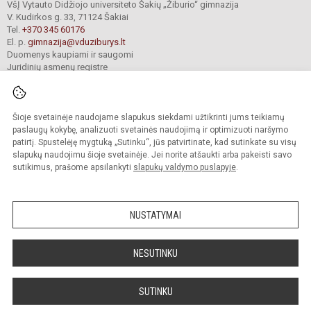
VšĮ Vytauto Didžiojo universiteto Šakių „Žiburio“ gimnazija
V. Kudirkos g. 33, 71124 Šakiai
Tel.
+370 345 60176
El. p.
gimnazija@vduziburys.lt
Duomenys kaupiami ir saugomi
Juridinių asmenų registre
Įmonės kodas 195360750
Šioje svetainėje naudojame slapukus siekdami užtikrinti jums teikiamų
© 2024. VDU Šakių „Žiburio“ gimnazija. Visos teisės saugomos.
paslaugų kokybę, analizuoti svetainės naudojimą ir optimizuoti naršymo
Kopijuoti turinį be raštiško gimnazijos sutikimo griežtai draudžiama.
patirtį. Spustelėję mygtuką „Sutinku“, jūs patvirtinate, kad sutinkate su visų
slapukų naudojimu šioje svetainėje. Jei norite atšaukti arba pakeisti savo
sutikimus, prašome apsilankyti
slapukų valdymo puslapyje
.
Mes kuriame mokykloms
SVETAINESMOKYKLOMS.LT
NUSTATYMAI
NESUTINKU
SUTINKU