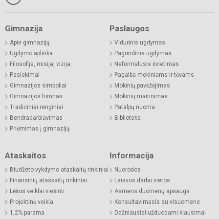
Gimnazija
Paslaugos
Apie gimnaziją
Vidurinis ugdymas
Ugdymo aplinka
Pagrindinis ugdymas
Filosofija, misija, vizija
Neformalusis švietimas
Pasiekimai
Pagalba mokiniams ir tėvams
Gimnazijos simboliai
Mokinių pavėžėjimas
Gimnazijos himnas
Mokinių maitinimas
Tradiciniai renginiai
Patalpų nuoma
Bendradarbiavimas
Biblioteka
Priėmimas į gimnaziją
Ataskaitos
Informacija
Biudžeto vykdymo ataskaitų rinkiniai
Nuorodos
Finansinių ataskaitų rinkiniai
Laisvos darbo vietos
Lėšos veiklai viešinti
Asmens duomenų apsauga
Projektinė veikla
Konsultavimasis su visuomene
1,2% parama
Dažniausiai užduodami klausimai