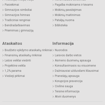
Pasiekimai
Pagalba mokiniams ir tėvams
Gimnazijos simboliai
Mokinių pavėžėjimas
Gimnazijos himnas
Mokinių maitinimas
Tradiciniai renginiai
Patalpų nuoma
Bendradarbiavimas
Biblioteka
Priėmimas į gimnaziją
Ataskaitos
Informacija
Biudžeto vykdymo ataskaitų rinkiniai
Nuorodos
Finansinių ataskaitų rinkiniai
Laisvos darbo vietos
Lėšos veiklai viešinti
Asmens duomenų apsauga
Projektinė veikla
Konsultavimasis su visuomene
1,2% parama
Dažniausiai užduodami klausimai
Viešieji pirkimai
Pranešėjų apsauga
Korupcijos prevencija
Civilinė sauga
Teisinė informacija
Atviri duomenys