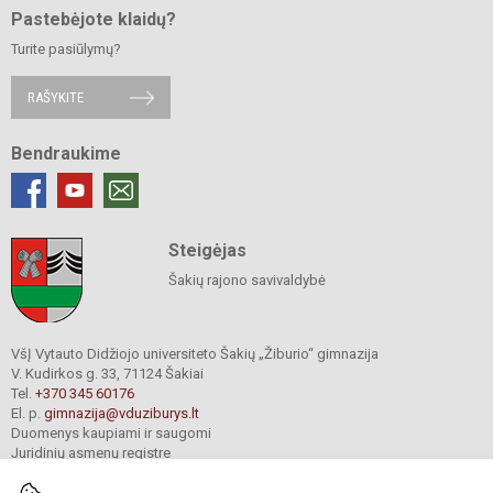
Pastebėjote klaidų?
Turite pasiūlymų?
RAŠYKITE
Bendraukime
Steigėjas
Šakių rajono savivaldybė
VšĮ Vytauto Didžiojo universiteto Šakių „Žiburio“ gimnazija
V. Kudirkos g. 33, 71124 Šakiai
Tel.
+370 345 60176
El. p.
gimnazija@vduziburys.lt
Duomenys kaupiami ir saugomi
Juridinių asmenų registre
Įmonės kodas 195360750