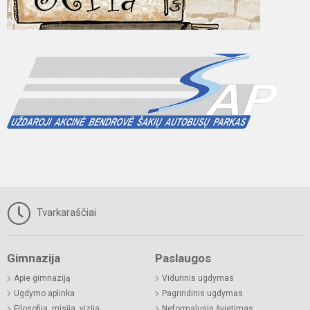
Tvarkaraščiai
Gimnazija
Paslaugos
Apie gimnaziją
Vidurinis ugdymas
Ugdymo aplinka
Pagrindinis ugdymas
Filosofija, misija, vizija
Neformalusis švietimas