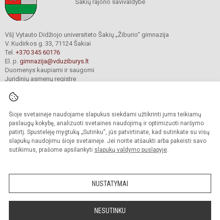
Šakių rajono savivaldybė
VšĮ Vytauto Didžiojo universiteto Šakių „Žiburio“ gimnazija
V. Kudirkos g. 33, 71124 Šakiai
Tel.
+370 345 60176
El. p.
gimnazija@vduziburys.lt
Duomenys kaupiami ir saugomi
Juridinių asmenų registre
Įmonės kodas 195360750
Šioje svetainėje naudojame slapukus siekdami užtikrinti jums teikiamų
© 2024. VDU Šakių „Žiburio“ gimnazija. Visos teisės saugomos.
paslaugų kokybę, analizuoti svetainės naudojimą ir optimizuoti naršymo
Kopijuoti turinį be raštiško gimnazijos sutikimo griežtai draudžiama.
patirtį. Spustelėję mygtuką „Sutinku“, jūs patvirtinate, kad sutinkate su visų
slapukų naudojimu šioje svetainėje. Jei norite atšaukti arba pakeisti savo
sutikimus, prašome apsilankyti
slapukų valdymo puslapyje
.
Mes kuriame mokykloms
SVETAINESMOKYKLOMS.LT
NUSTATYMAI
NESUTINKU