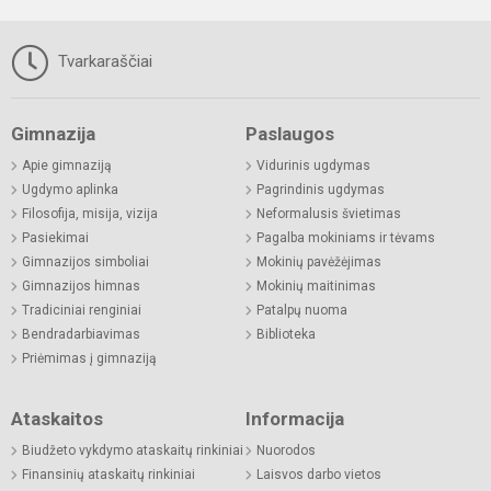
Tvarkaraščiai
Gimnazija
Paslaugos
Apie gimnaziją
Vidurinis ugdymas
Ugdymo aplinka
Pagrindinis ugdymas
Filosofija, misija, vizija
Neformalusis švietimas
Pasiekimai
Pagalba mokiniams ir tėvams
Gimnazijos simboliai
Mokinių pavėžėjimas
Gimnazijos himnas
Mokinių maitinimas
Tradiciniai renginiai
Patalpų nuoma
Bendradarbiavimas
Biblioteka
Priėmimas į gimnaziją
Ataskaitos
Informacija
Biudžeto vykdymo ataskaitų rinkiniai
Nuorodos
Finansinių ataskaitų rinkiniai
Laisvos darbo vietos