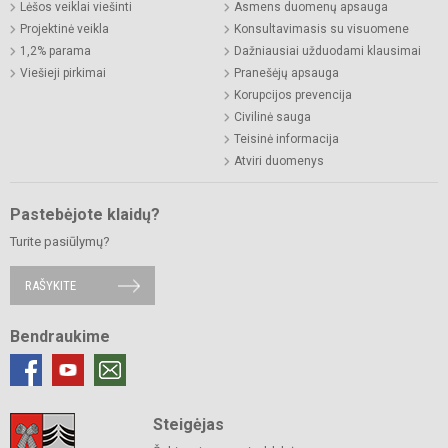
Lėšos veiklai viešinti
Asmens duomenų apsauga
Projektinė veikla
Konsultavimasis su visuomene
1,2% parama
Dažniausiai užduodami klausimai
Viešieji pirkimai
Pranešėjų apsauga
Korupcijos prevencija
Civilinė sauga
Teisinė informacija
Atviri duomenys
Pastebėjote klaidų?
Turite pasiūlymų?
RAŠYKITE
Bendraukime
Steigėjas