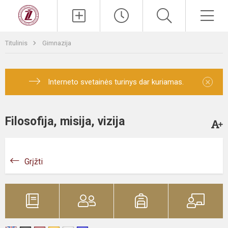
Titulinis
Gimnazija
×
Interneto svetainės turinys dar kuriamas.
Filosofija, misija, vizija
Grįžti