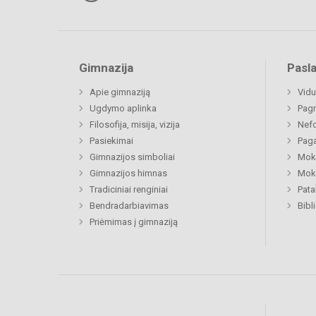
Gimnazija
Pasl
Apie gimnaziją
Vidu
Ugdymo aplinka
Pagr
Filosofija, misija, vizija
Nefo
Pasiekimai
Paga
Gimnazijos simboliai
Moki
Gimnazijos himnas
Moki
Tradiciniai renginiai
Pat
Bendradarbiavimas
Bibl
Priėmimas į gimnaziją