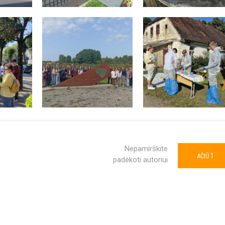
Nepamirškite
1
AČIŪ
padėkoti autoriui