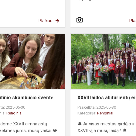
Plačiau
Pla
tinio skambučio šventė
XXVII laidos abiturientų e
ta: 2025-05-30
Paskelbta: 2025-05-30
ija:
Renginiai
Kategorija:
Renginiai
eidome XXVII gimnazistų
🔔 Ar visas miestas girdėjo i
 Sėkmės jums, mūsų vaikai ❤️
XXVII-ąją mūsų laidą? 🔔