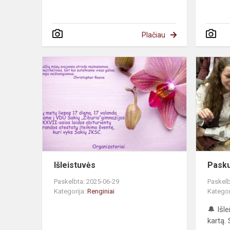
Plačiau
Išleistuvės
Pasku
Paskelbta: 2025-06-29
Paskelb
Kategorija:
Renginiai
Kategor
🔔 Išl
kartą.