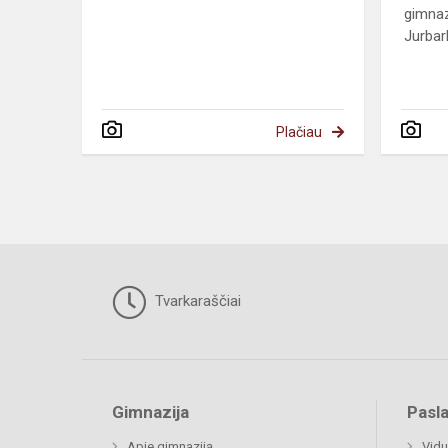
gimnaz
Jurbark
Plačiau
Tvarkaraščiai
Gimnazija
Pasl
Apie gimnaziją
Vidu