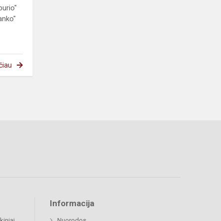
burio"
anko"
čiau
Informacija
kiniai
Nuorodos