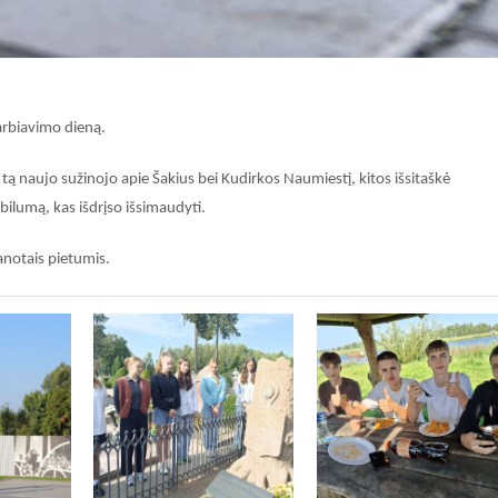
arbiavimo dieną.
 tą naujo sužinojo apie Šakius bei Kudirkos Naumiestį, kitos išsitaškė
bilumą, kas išdrįso išsimaudyti.
anotais pietumis.