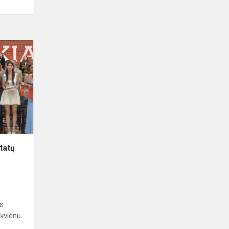
tatų
os
ekvienu