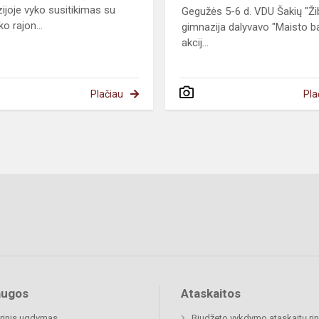
ijoje vyko susitikimas su
Gegužės 5-6 d. VDU Šakių "Ži
o rajon...
gimnazija dalyvavo "Maisto b
akcij...
Plačiau
Pla
augos
Ataskaitos
rinis ugdymas
Biudžeto vykdymo ataskaitų rin