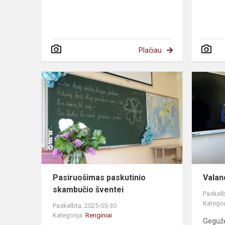
Plačiau
Pasiruošimas paskutinio
Valan
skambučio šventei
Paskelb
Kategor
Paskelbta: 2025-05-30
Kategorija:
Renginiai
Gegužė