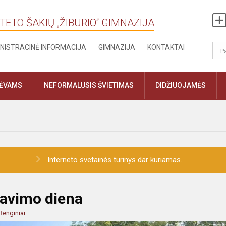
TETO ŠAKIŲ „ŽIBURIO“ GIMNAZIJA
NISTRACINĖ INFORMACIJA
GIMNAZIJA
KONTAKTAI
TĖVAMS
NEFORMALUSIS ŠVIETIMAS
DIDŽIUOJAMĖS
Interneto svetainės turinys dar kuriamas.
iavimo diena
Renginiai