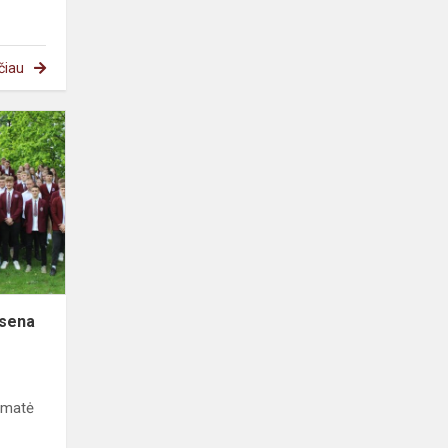
čiau
isena
r matė