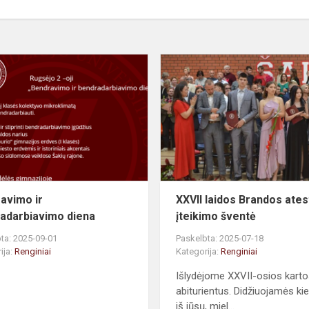
avimo ir
XXVII laidos Brandos ates
adarbiavimo diena
įteikimo šventė
ta: 2025-09-01
Paskelbta: 2025-07-18
ija:
Renginiai
Kategorija:
Renginiai
Išlydėjome XXVII-osios kart
abiturientus. Didžiuojamės ki
iš jūsų, miel...