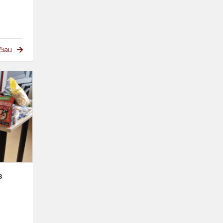
čiau
s