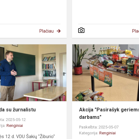
Plačiau
Pla
da su žurnalistu
Akcija "Pasirašyk geriem
darbams"
ta: 2025-05-12
ija:
Renginiai
Paskelbta: 2025-05-07
Kategorija:
Renginiai
s 12 d. VDU Šakių "Žiburio"