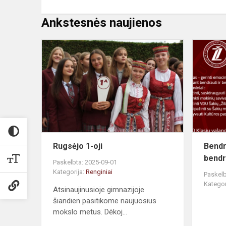
Ankstesnės naujienos
Rugsėjo 1-oji
Bendr
bendr
Paskelbta: 2025-09-01
Kategorija:
Renginiai
Paskelb
Kategor
Atsinaujinusioje gimnazijoje
šiandien pasitikome naujuosius
mokslo metus. Dėkoj...