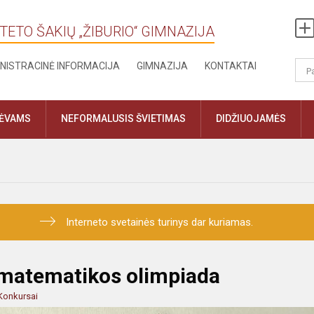
TETO ŠAKIŲ „ŽIBURIO“ GIMNAZIJA
NISTRACINĖ INFORMACIJA
GIMNAZIJA
KONTAKTAI
TĖVAMS
NEFORMALUSIS ŠVIETIMAS
DIDŽIUOJAMĖS
Interneto svetainės turinys dar kuriamas.
 matematikos olimpiada
Konkursai