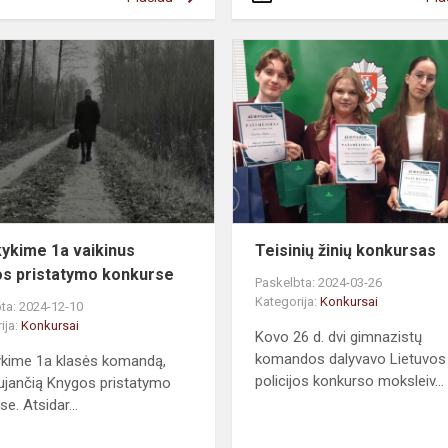
kykime 1a vaikinus
Teisinių žinių konkursas
s pristatymo konkurse
Paskelbta: 2024-03-26
Kategorija:
Konkursai
ta: 2024-12-10
ija:
Konkursai
Kovo 26 d. dvi gimnazistų
komandos dalyvavo Lietuvos
ykime 1a klasės komandą,
policijos konkurso moksleiv...
ujančią Knygos pristatymo
e. Atsidar...