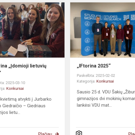
ina „Įdomioji lietuvių
„IFtorina 2025“
“
Paskelbta: 2025-02-02
Kategorija:
Konkursai
ta: 2025-03-10
ija:
Konkursai
Sausio 25 d. VDU Šakių „Žibur
gimnazijos dvi mokinių kom
kvietimą atvykti į Jurbarko
lankėsi VDU mat...
 Giedraičio – Giedriaus
jos lietu...
Plačiau
Pla