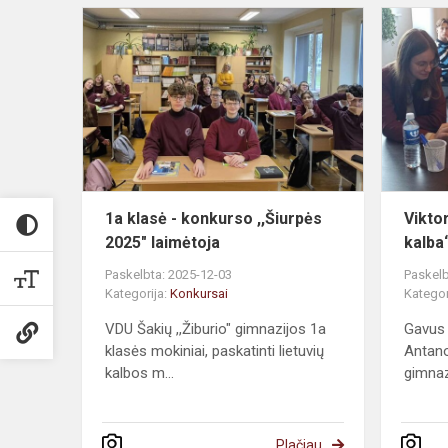
1a klasė - konkurso ,,Šiurpės
Viktor
2025" laimėtoja
kalba
Paskelbta: 2025-12-03
Paskelb
Kategorija:
Konkursai
Kategor
VDU Šakių ,,Žiburio" gimnazijos 1a
Gavus 
klasės mokiniai, paskatinti lietuvių
Antano
kalbos m...
gimnazi
Plačiau