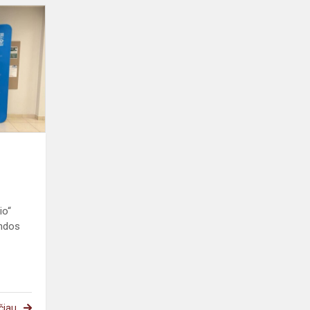
io“
andos
čiau