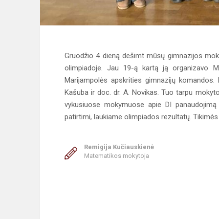
Gruodžio 4 dieną dešimt mūsų gimnazijos moki
olimpiadoje. Jau 19-ą kartą ją organizavo M
Marijampolės apskrities gimnazijų komandos. 
Kašuba ir doc. dr. A. Novikas. Tuo tarpu moky
vykusiuose mokymuose apie DI panaudojimą 
patirtimi, laukiame olimpiados rezultatų. Tikimės
Remigija Kučiauskienė
Matematikos mokytoja