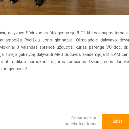
nių dalyvavo Sūduvos krašto gimnazijų 9-12 kl. mokinių matemati
arijampolės Rygiškių Jono gimnazija. Olimpiadoje dalyvavo devy
Mokiniai 3 valandas sprendė užduotis, kurias parengė VU doc. dr.
tojai turėjo galimybę dalyvauti MRU Sūduvos akademijoje STEAM cen
matematikos pamokose ir joms ruošiantis. Džiaugiamės dar vi
 kuo geriausių!
Nepamirškite
1
AČIŪ
padėkoti autoriui