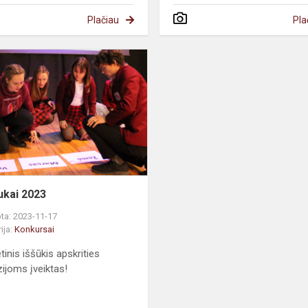
Plačiau
Pla
kai 2023
ta: 2023-11-17
ija:
Konkursai
inis iššūkis apskrities
ijoms įveiktas!