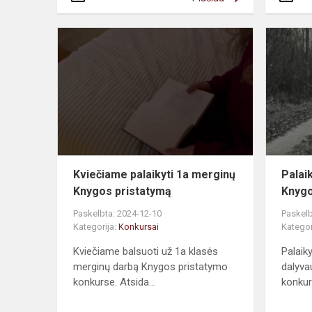
Kviečiame palaikyti 1a merginų
Palai
Knygos pristatymą
Knygo
Paskelbta: 2024-12-10
Paskelb
Kategorija:
Konkursai
Kategor
Kviečiame balsuoti už 1a klasės
Palaik
merginų darbą Knygos pristatymo
dalyva
konkurse. Atsida...
konkurs