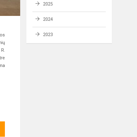
2025
2024
kos
2023
nių
 R.
tre
ena