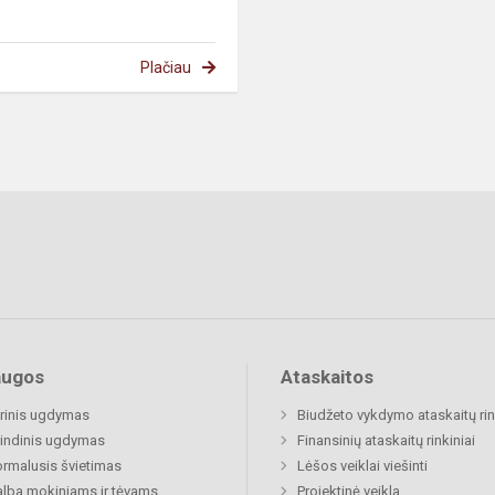
Plačiau
augos
Ataskaitos
rinis ugdymas
Biudžeto vykdymo ataskaitų rin
indinis ugdymas
Finansinių ataskaitų rinkiniai
rmalusis švietimas
Lėšos veiklai viešinti
lba mokiniams ir tėvams
Projektinė veikla