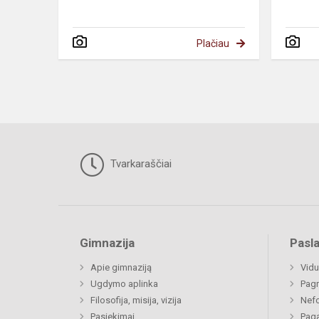
Plačiau
Tvarkaraščiai
Gimnazija
Pasl
Apie gimnaziją
Vidu
Ugdymo aplinka
Pagr
Filosofija, misija, vizija
Nefo
Pasiekimai
Paga