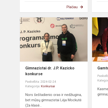
Plačiau
Gimnazistai dr. J.P. Kazicko
Gamtu
konkurse
Paskelb
Kategor
Paskelbta: 2024-02-24
Kategorija:
Konkursai
Kasmet
gimnaz
Nors šeštadienio oras ir nedžiugina,
bet mūsų gimnazistai Lėja Mockutė
(2a klasė...