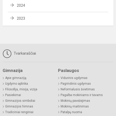
2024
2023
Tvarkaraščiai
Gimnazija
Paslaugos
Apie gimnaziją
Vidurinis ugdymas
Ugdymo aplinka
Pagrindinis ugdymas
Filosofija, misija, vizija
Neformalusis švietimas
Pasiekimai
Pagalba mokiniams ir tėvams
Gimnazijos simboliai
Mokinių pavėžėjimas
Gimnazijos himnas
Mokinių maitinimas
Tradiciniai renginiai
Patalpų nuoma