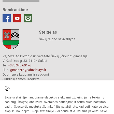
Bendraukime
Steigėjas
Šakių rajono savivaldybė
VšĮ Vytauto Didžiojo universiteto Šakių „Žiburio“ gimnazija
V. Kudirkos g. 33, 71124 Šakiai
Tel.
+370 345 60176
El. p.
gimnazija@vduziburys.lt
Duomenys kaupiami ir saugomi
Juridinių asmenų registre
Įmonės kodas 195360750
Šioje svetainėje naudojame slapukus siekdami užtikrinti jums teikiamų
© 2024. VDU Šakių „Žiburio“ gimnazija. Visos teisės saugomos.
paslaugų kokybę, analizuoti svetainės naudojimą ir optimizuoti naršymo
Kopijuoti turinį be raštiško gimnazijos sutikimo griežtai draudžiama.
patirtį. Spustelėję mygtuką „Sutinku“, jūs patvirtinate, kad sutinkate su visų
slapukų naudojimu šioje svetainėje. Jei norite atšaukti arba pakeisti savo