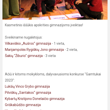
Kasmetinis iššūkis apskrities gimnazijoms įveiktas!
Sveikiname nugalėtojus:
Vilkaviškio „Aušros“ gimnazija
- 1 vieta,
Marijampolės Rygiškių Jono gimnazija
- 2 vieta,
Šakių "Žiburio" gimnazija
- 3 vieta
Ačiū ir kitoms mokykloms, dalyvavusioms konkurse "Gamtukai
2023":
Lukšių Vinco Grybo gimnazija
Pilviškių „Santakos“ gimnazija
Kybartų Kristijono Donelaičio gimnazija
Griškabūdžio gimnazija