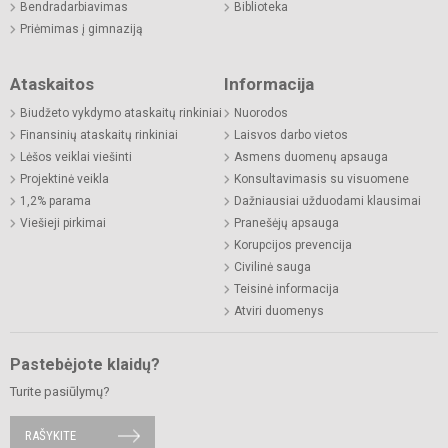
Bendradarbiavimas
Biblioteka
Priėmimas į gimnaziją
Ataskaitos
Informacija
Biudžeto vykdymo ataskaitų rinkiniai
Nuorodos
Finansinių ataskaitų rinkiniai
Laisvos darbo vietos
Lėšos veiklai viešinti
Asmens duomenų apsauga
Projektinė veikla
Konsultavimasis su visuomene
1,2% parama
Dažniausiai užduodami klausimai
Viešieji pirkimai
Pranešėjų apsauga
Korupcijos prevencija
Civilinė sauga
Teisinė informacija
Atviri duomenys
Pastebėjote klaidų?
Turite pasiūlymų?
RAŠYKITE