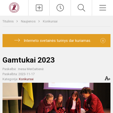
Titulinis
Naujienos
Konkursai
×
Interneto svetainės turinys dar kuriamas.
Gamtukai 2023
Paskelbė : Inesa Merčaitienė
Paskelbta: 2023-11-17
Kategorija:
Konkursai