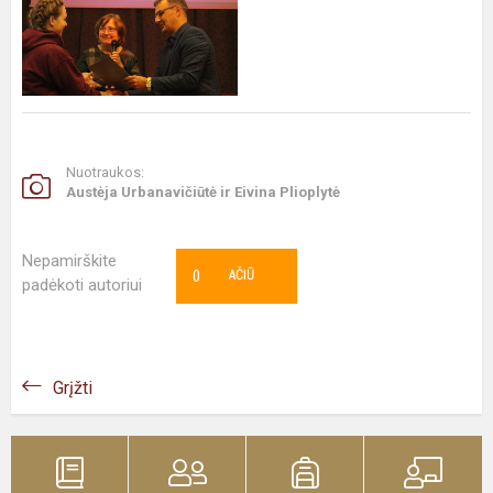
Nuotraukos:
Austėja Urbanavičiūtė ir Eivina Plioplytė
Nepamirškite
0
AČIŪ
padėkoti autoriui
Grįžti