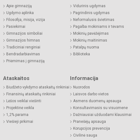
Apie gimnaziją
Vidurinis ugdymas
Ugdymo aplinka
Pagrindinis ugdymas
Filosofija, misija, vizija
Neformalusis švietimas
Pasiekimai
Pagalba mokiniams ir tėvams
Gimnazijos simboliai
Mokinių pavėžėjimas
Gimnazijos himnas
Mokinių maitinimas
Tradiciniai renginiai
Patalpų nuoma
Bendradarbiavimas
Biblioteka
Priėmimas į gimnaziją
Ataskaitos
Informacija
Biudžeto vykdymo ataskaitų rinkiniai
Nuorodos
Finansinių ataskaitų rinkiniai
Laisvos darbo vietos
Lėšos veiklai viešinti
Asmens duomenų apsauga
Projektinė veikla
Konsultavimasis su visuomene
1,2% parama
Dažniausiai užduodami klausimai
Viešieji pirkimai
Pranešėjų apsauga
Korupcijos prevencija
Civilinė sauga