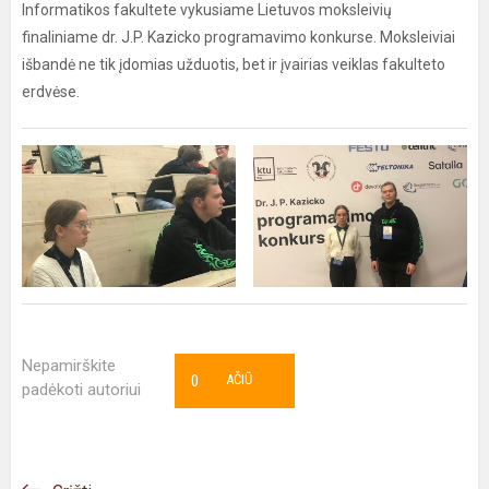
Informatikos fakultete vykusiame Lietuvos moksleivių
finaliniame dr. J.P. Kazicko programavimo konkurse. Moksleiviai
išbandė ne tik įdomias užduotis, bet ir įvairias veiklas fakulteto
erdvėse.
Nepamirškite
0
AČIŪ
padėkoti autoriui