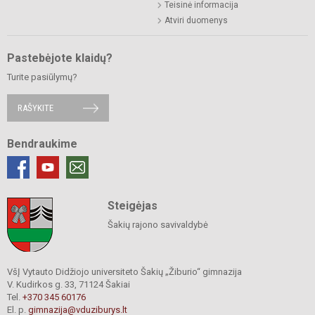
Teisinė informacija
Atviri duomenys
Pastebėjote klaidų?
Turite pasiūlymų?
RAŠYKITE
Bendraukime
Steigėjas
Šakių rajono savivaldybė
VšĮ Vytauto Didžiojo universiteto Šakių „Žiburio“ gimnazija
V. Kudirkos g. 33, 71124 Šakiai
Tel.
+370 345 60176
El. p.
gimnazija@vduziburys.lt