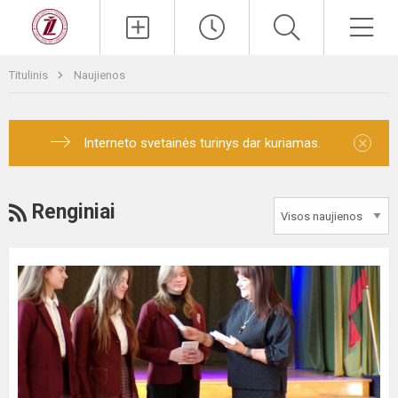
Titulinis
Naujienos
×
Interneto svetainės turinys dar kuriamas.
Renginiai