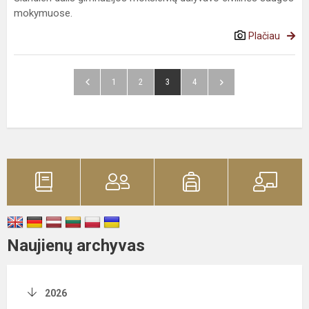
mokymuose.
Plačiau
1
2
3
4
Naujienų archyvas
2026