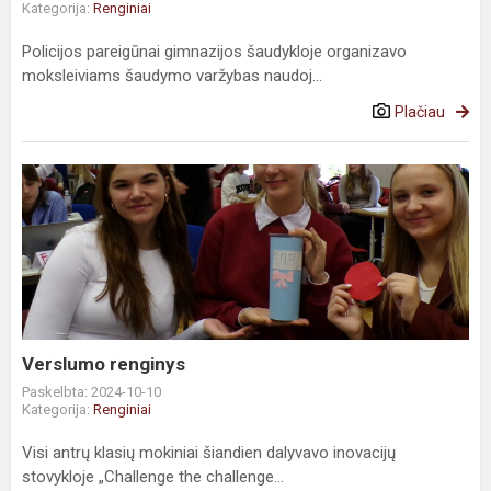
Kategorija:
Renginiai
Policijos pareigūnai gimnazijos šaudykloje organizavo
moksleiviams šaudymo varžybas naudoj...
Plačiau
Verslumo renginys
Paskelbta: 2024-10-10
Kategorija:
Renginiai
Visi antrų klasių mokiniai šiandien dalyvavo inovacijų
stovykloje „Challenge the challenge...