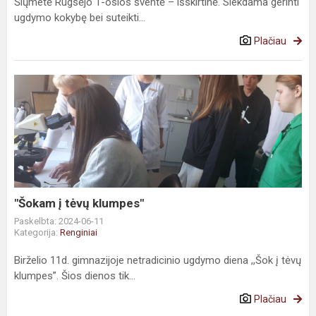
Šiųmetė Rugsėjo 1-osios šventė – išskirtinė. Siekdama gerinti
ugdymo kokybę bei suteikti...
Plačiau
"Šokam į tėvų klumpes"
Paskelbta: 2024-06-11
Kategorija:
Renginiai
Birželio 11d. gimnazijoje netradicinio ugdymo diena ,,Šok į tėvų
klumpes”. Šios dienos tik...
Plačiau