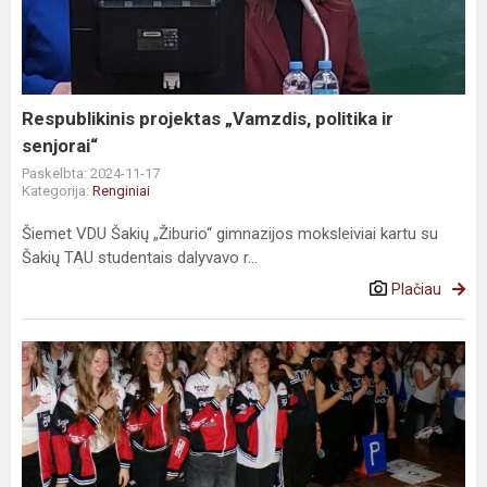
Respublikinis projektas „Vamzdis, politika ir
senjorai“
Paskelbta: 2024-11-17
Kategorija:
Renginiai
Šiemet VDU Šakių „Žiburio“ gimnazijos moksleiviai kartu su
Šakių TAU studentais dalyvavo r...
Plačiau