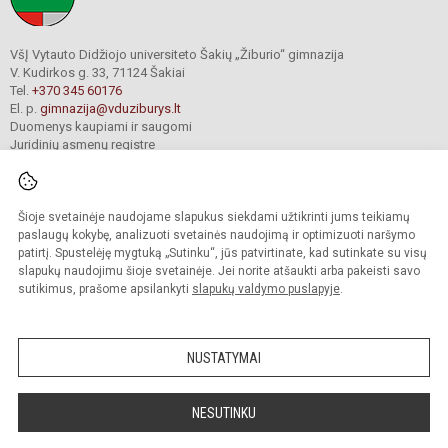
VšĮ Vytauto Didžiojo universiteto Šakių „Žiburio“ gimnazija
V. Kudirkos g. 33, 71124 Šakiai
Tel.
+370 345 60176
El. p.
gimnazija@vduziburys.lt
Duomenys kaupiami ir saugomi
Juridinių asmenų registre
Įmonės kodas 195360750
Šioje svetainėje naudojame slapukus siekdami užtikrinti jums teikiamų
© 2024. VDU Šakių „Žiburio“ gimnazija. Visos teisės saugomos.
paslaugų kokybę, analizuoti svetainės naudojimą ir optimizuoti naršymo
Kopijuoti turinį be raštiško gimnazijos sutikimo griežtai draudžiama.
patirtį. Spustelėję mygtuką „Sutinku“, jūs patvirtinate, kad sutinkate su visų
slapukų naudojimu šioje svetainėje. Jei norite atšaukti arba pakeisti savo
sutikimus, prašome apsilankyti
slapukų valdymo puslapyje
.
Mes kuriame mokykloms
SVETAINESMOKYKLOMS.LT
NUSTATYMAI
NESUTINKU