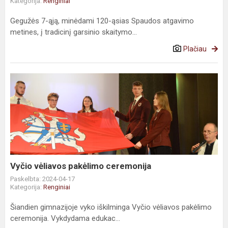
Kategorija:
Renginiai
Gegužės 7-ąją, minėdami 120-ąsias Spaudos atgavimo
metines, į tradicinį garsinio skaitymo...
Plačiau
Vyčio vėliavos pakėlimo ceremonija
Paskelbta: 2024-04-17
Kategorija:
Renginiai
Šiandien gimnazijoje vyko iškilminga Vyčio vėliavos pakėlimo
ceremonija. Vykdydama edukac...