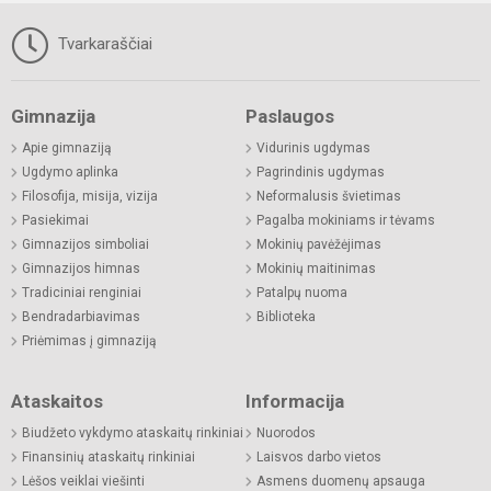
Tvarkaraščiai
Gimnazija
Paslaugos
Apie gimnaziją
Vidurinis ugdymas
Ugdymo aplinka
Pagrindinis ugdymas
Filosofija, misija, vizija
Neformalusis švietimas
Pasiekimai
Pagalba mokiniams ir tėvams
Gimnazijos simboliai
Mokinių pavėžėjimas
Gimnazijos himnas
Mokinių maitinimas
Tradiciniai renginiai
Patalpų nuoma
Bendradarbiavimas
Biblioteka
Priėmimas į gimnaziją
Ataskaitos
Informacija
Biudžeto vykdymo ataskaitų rinkiniai
Nuorodos
Finansinių ataskaitų rinkiniai
Laisvos darbo vietos
Lėšos veiklai viešinti
Asmens duomenų apsauga