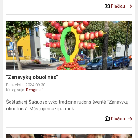
Plačiau
"Zanavykų obuolinės"
Paskelbta: 2024-09-30
Kategorija:
Renginiai
Šeštadienį Šakiuose vyko tradicinė rudens šventė “Zanavykų
obuolinės”. Mūsų gimnazijos mok...
Plačiau