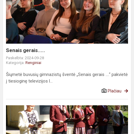
Senais gerais.....
Paskelbta: 2024-09-28
Kategorija:
Renginiai
Šiųmetė buvusių gimnazistų šventė „Senais gerais ....“ pakvietė
į tiesioginę televizijos l...
Plačiau