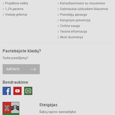
Projektinė veikla
Konsultavimasis su visuomene
1,2% parama
Dažniausiai užduodami klausimai
Viešieji pirkimai
Pranešėjų apsauga
Korupcijos prevencija
Civilinė sauga
Teisinė informacija
Atviri duomenys
Pastebėjote klaidų?
Turite pasiūlymų?
RAŠYKITE
Bendraukime
Steigėjas
Šakių rajono savivaldybė