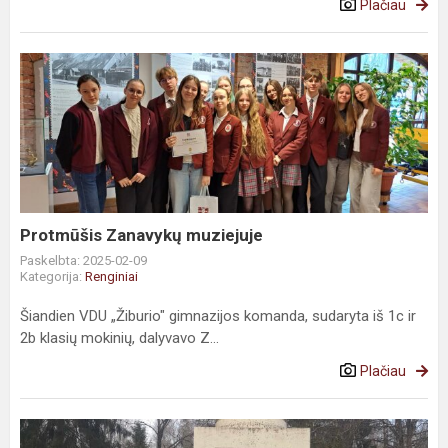
Plačiau
Protmūšis Zanavykų muziejuje
Paskelbta: 2025-02-09
Kategorija:
Renginiai
Šiandien VDU „Žiburio" gimnazijos komanda, sudaryta iš 1c ir
2b klasių mokinių, dalyvavo Z...
Plačiau