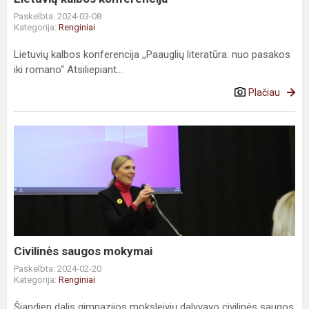
Paskelbta: 2024-03-08
Kategorija:
Renginiai
Lietuvių kalbos konferencija ,,Paauglių literatūra: nuo pasakos
iki romano“ Atsiliepiant...
Plačiau
Civilinės saugos mokymai
Paskelbta: 2024-02-20
Kategorija:
Renginiai
Šiandien dalis gimnazijos moksleivių dalyvavo civilinės saugos