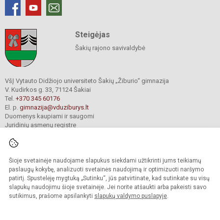
Steigėjas
Šakių rajono savivaldybė
VšĮ Vytauto Didžiojo universiteto Šakių „Žiburio“ gimnazija
V. Kudirkos g. 33, 71124 Šakiai
Tel.
+370 345 60176
El. p.
gimnazija@vduziburys.lt
Duomenys kaupiami ir saugomi
Juridinių asmenų registre
Įmonės kodas 195360750
Šioje svetainėje naudojame slapukus siekdami užtikrinti jums teikiamų
© 2024. VDU Šakių „Žiburio“ gimnazija. Visos teisės saugomos.
paslaugų kokybę, analizuoti svetainės naudojimą ir optimizuoti naršymo
Kopijuoti turinį be raštiško gimnazijos sutikimo griežtai draudžiama.
patirtį. Spustelėję mygtuką „Sutinku“, jūs patvirtinate, kad sutinkate su visų
slapukų naudojimu šioje svetainėje. Jei norite atšaukti arba pakeisti savo
sutikimus, prašome apsilankyti
slapukų valdymo puslapyje
.
Mes kuriame mokykloms
SVETAINESMOKYKLOMS.LT