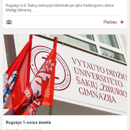
Rugsėjo 6 d. Šakių viešojoje bibliotekoje vyko Raštingumo diena.
Mažąjį diktantą...
Plačiau
Rugsėjo 1-osios šventė