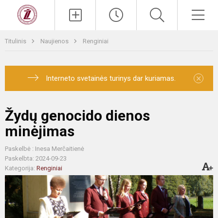
Titulinis
Naujienos
Renginiai
×
Interneto svetainės turinys dar kuriamas.
Žydų genocido dienos
minėjimas
Paskelbė : Inesa Merčaitienė
Paskelbta: 2024-09-23
Kategorija:
Renginiai