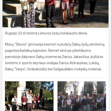
Rugsėjo 23 d.minima Lietuvos žydų holokausto diena.
Mūsų "Žiburio" gimnazija kasmet nužudytų Šakių žydų atminimą
pagerbia Batiškių kapinėse. Šiemet atviroje pilietiškumo
pamokoje dalyvavo Šakių vicemeras Darius Jakavičius, kultūros
švietimo ir sporto skyriaus vedėjas Darius Aštrauskas, Lukšių,
Šakių "Varpo", Griškabūdžio bei Gelgaudiškio mokyklų mokiniai.