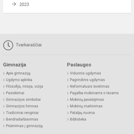
2023
Tvarkaraščiai
Gimnazija
Paslaugos
Apie gimnaziją
Vidurinis ugdymas
Ugdymo aplinka
Pagrindinis ugdymas
Filosofija, misija, vizija
Neformalusis švietimas
Pasiekimai
Pagalba mokiniams ir tėvams
Gimnazijos simboliai
Mokinių pavėžėjimas
Gimnazijos himnas
Mokinių maitinimas
Tradiciniai renginiai
Patalpų nuoma
Bendradarbiavimas
Biblioteka
Priėmimas į gimnaziją