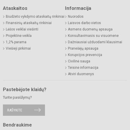
Ataskaitos
Informacija
Biudžeto vykdymo ataskaitų rinkiniai
Nuorodos
Finansinių ataskaitų rinkiniai
Laisvos darbo vietos
Lėšos veiklai viešinti
Asmens duomenų apsauga
Projektinė veikla
Konsultavimasis su visuomene
1,2% parama
Dažniausiai užduodami klausimai
Viešieji pirkimai
Pranešėjų apsauga
Korupcijos prevencija
Civilinė sauga
Teisinė informacija
Atviri duomenys
Pastebėjote klaidų?
Turite pasiūlymų?
RAŠYKITE
Bendraukime