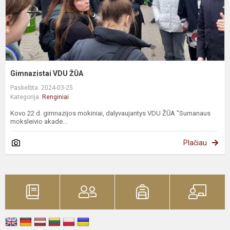
Gimnazistai VDU ŽŪA
Paskelbta: 2024-03-25
Kategorija:
Renginiai
Kovo 22 d. gimnazijos mokiniai, dalyvaujantys VDU ŽŪA "Sumanaus
moksleivio akade...
Plačiau