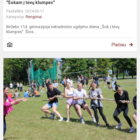
"Šokam į tėvų klumpes"
Paskelbta: 2024-06-11
Kategorija:
Renginiai
Birželio 11d. gimnazijoje netradicinio ugdymo diena ,,Šok į tėvų
klumpes”. Šios...
Plačiau