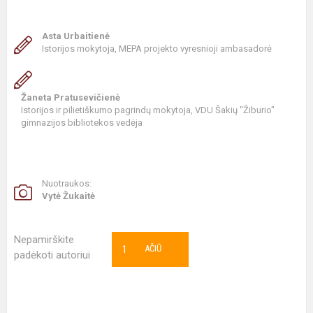
Asta Urbaitienė
Istorijos mokytoja, MEPA projekto vyresnioji ambasadorė
Žaneta Pratusevičienė
Istorijos ir pilietiškumo pagrindų mokytoja, VDU Šakių "Žiburio"
gimnazijos bibliotekos vedėja
Nuotraukos:
Vytė Žukaitė
Nepamirškite
1
AČIŪ
padėkoti autoriui