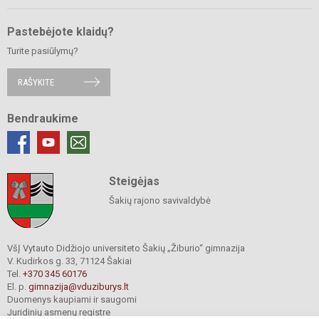
Pastebėjote klaidų?
Turite pasiūlymų?
RAŠYKITE
Bendraukime
Steigėjas
Šakių rajono savivaldybė
VšĮ Vytauto Didžiojo universiteto Šakių „Žiburio“ gimnazija
V. Kudirkos g. 33, 71124 Šakiai
Tel.
+370 345 60176
El. p.
gimnazija@vduziburys.lt
Duomenys kaupiami ir saugomi
Juridinių asmenų registre