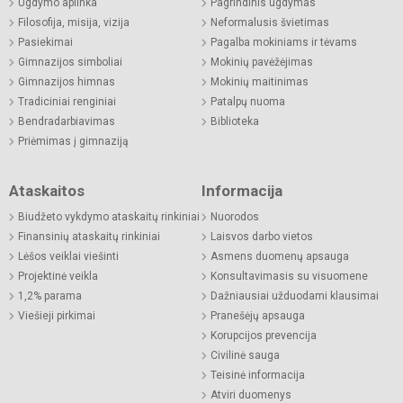
Ugdymo aplinka
Pagrindinis ugdymas
Filosofija, misija, vizija
Neformalusis švietimas
Pasiekimai
Pagalba mokiniams ir tėvams
Gimnazijos simboliai
Mokinių pavėžėjimas
Gimnazijos himnas
Mokinių maitinimas
Tradiciniai renginiai
Patalpų nuoma
Bendradarbiavimas
Biblioteka
Priėmimas į gimnaziją
Ataskaitos
Informacija
Biudžeto vykdymo ataskaitų rinkiniai
Nuorodos
Finansinių ataskaitų rinkiniai
Laisvos darbo vietos
Lėšos veiklai viešinti
Asmens duomenų apsauga
Projektinė veikla
Konsultavimasis su visuomene
1,2% parama
Dažniausiai užduodami klausimai
Viešieji pirkimai
Pranešėjų apsauga
Korupcijos prevencija
Civilinė sauga
Teisinė informacija
Atviri duomenys