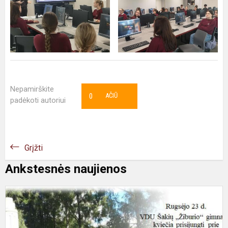
Nepamirškite
0
AČIŪ
padėkoti autoriui
Grįžti
Ankstesnės naujienos