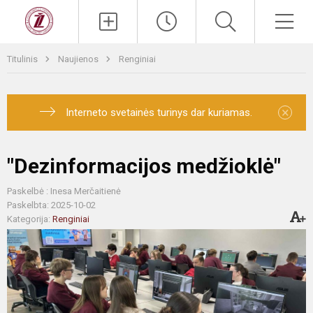
Titulinis
Naujienos
Renginiai
×
Interneto svetainės turinys dar kuriamas.
"Dezinformacijos medžioklė"
Paskelbė : Inesa Merčaitienė
Paskelbta: 2025-10-02
Kategorija:
Renginiai