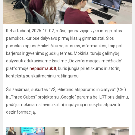
Ketvirtadienį, 2025-10-02, mūsų gimnazijoje vyko integruotos
pamokos, kuriose dalyvavo pirmų klasių gimnazistai. Šios
pamokos apjungė pilietiškumo, istorijos, informatikos, taip pat
karjeros ir gyvenimo įgūdžių temas. Mokiniai turėjo galimybę
dalyvauti edukaciniame žaidime „Dezinformacijos medžioklė“
platformoje
nepasimauk.lt
, kuris jungia pilietiškumo ir istorinį
kontekstą su skaitmeniniu raštingumu.
Šis žaidimas, sukurtas "VŠĮ Pilietinio atsparumo iniciatyva" (CRI)
ir „Three Cubes“ projekto su „Google“ parama bei LRT prisidėjimu,
padėjo mokiniams lavinti kritinį mąstymą ir mokytis atpažinti
dezinformaciją.