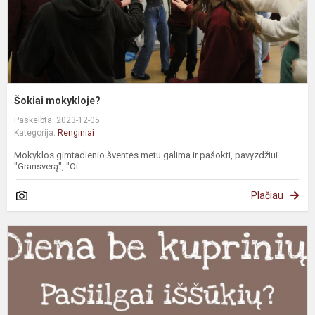
Šokiai mokykloje?
Paskelbta: 2023-12-05
Kategorija:
Renginiai
Mokyklos gimtadienio šventės metu galima ir pašokti, pavyzdžiui
"Gransverą", "Oi...
Plačiau