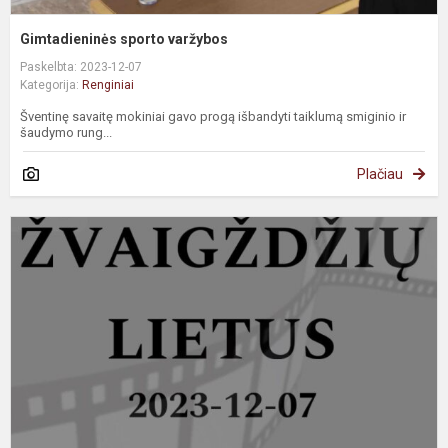
Gimtadieninės sporto varžybos
Paskelbta: 2023-12-07
Kategorija:
Renginiai
Šventinę savaitę mokiniai gavo progą išbandyti taiklumą smiginio ir
šaudymo rung...
Plačiau