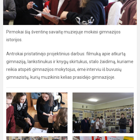
Pirmokai šią šventinę savaitę muziejuje mokėsi gimnazijos
istorijos.
Antrokai pristatinėjo projektinius darbus: filmuką apie atkurtą
gimnaziją, lankstinukus ir knygų skirtukus, stalo žaidimą, kuriame
reikia atspėti gimnazijos mokytojus, ėmė interviu iš buvusių
gimnazistų, kurių muzikinis kelias prasidėjo gimnazijoje.