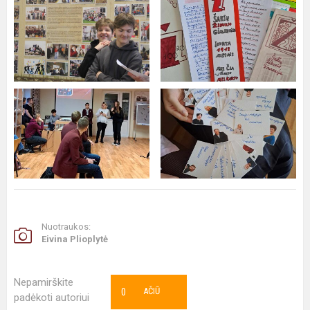
Nuotraukos:
Eivina Plioplytė
Nepamirškite
0
AČIŪ
padėkoti autoriui