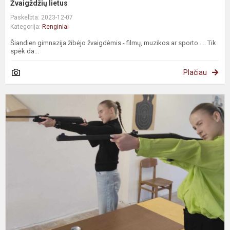
Žvaigždžių lietus
Paskelbta: 2023-12-07
Kategorija:
Renginiai
Šiandien gimnazija žibėjo žvaigdėmis - filmų, muzikos ar sporto..... Tik
spėk da...
Plačiau