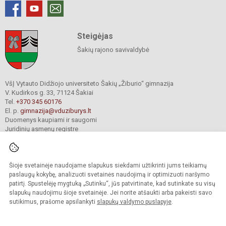
Steigėjas
Šakių rajono savivaldybė
VšĮ Vytauto Didžiojo universiteto Šakių „Žiburio“ gimnazija
V. Kudirkos g. 33, 71124 Šakiai
Tel.
+370 345 60176
El. p.
gimnazija@vduziburys.lt
Duomenys kaupiami ir saugomi
Juridinių asmenų registre
Įmonės kodas 195360750
Šioje svetainėje naudojame slapukus siekdami užtikrinti jums teikiamų
© 2024. VDU Šakių „Žiburio“ gimnazija. Visos teisės saugomos.
paslaugų kokybę, analizuoti svetainės naudojimą ir optimizuoti naršymo
Kopijuoti turinį be raštiško gimnazijos sutikimo griežtai draudžiama.
patirtį. Spustelėję mygtuką „Sutinku“, jūs patvirtinate, kad sutinkate su visų
slapukų naudojimu šioje svetainėje. Jei norite atšaukti arba pakeisti savo
sutikimus, prašome apsilankyti
slapukų valdymo puslapyje
.
Mes kuriame mokykloms
SVETAINESMOKYKLOMS.LT