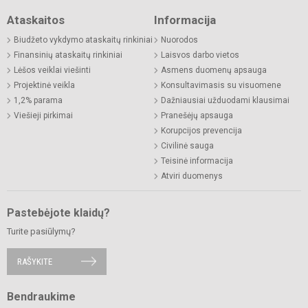
Ataskaitos
Informacija
Biudžeto vykdymo ataskaitų rinkiniai
Nuorodos
Finansinių ataskaitų rinkiniai
Laisvos darbo vietos
Lėšos veiklai viešinti
Asmens duomenų apsauga
Projektinė veikla
Konsultavimasis su visuomene
1,2% parama
Dažniausiai užduodami klausimai
Viešieji pirkimai
Pranešėjų apsauga
Korupcijos prevencija
Civilinė sauga
Teisinė informacija
Atviri duomenys
Pastebėjote klaidų?
Turite pasiūlymų?
RAŠYKITE
Bendraukime