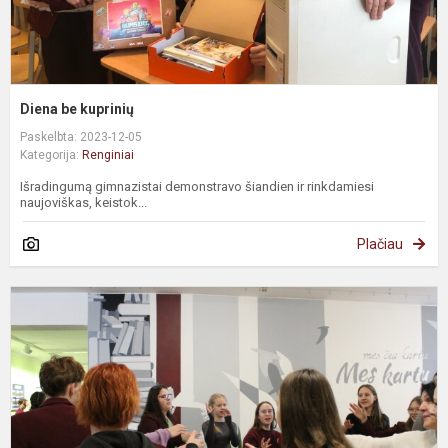
Diena be kuprinių
Paskelbta: 2023-12-05
Kategorija:
Renginiai
Išradingumą gimnazistai demonstravo šiandien ir rinkdamiesi
naujoviškas, keistok...
Plačiau