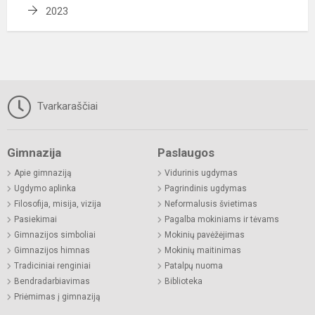
2023
Tvarkaraščiai
Gimnazija
Paslaugos
Apie gimnaziją
Vidurinis ugdymas
Ugdymo aplinka
Pagrindinis ugdymas
Filosofija, misija, vizija
Neformalusis švietimas
Pasiekimai
Pagalba mokiniams ir tėvams
Gimnazijos simboliai
Mokinių pavėžėjimas
Gimnazijos himnas
Mokinių maitinimas
Tradiciniai renginiai
Patalpų nuoma
Bendradarbiavimas
Biblioteka
Priėmimas į gimnaziją