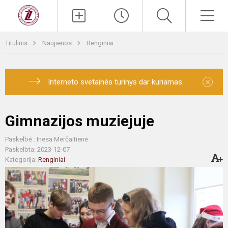
Titulinis
Naujienos
Renginiai
×
Interneto svetainės turinys dar kuriamas.
Gimnazijos muziejuje
Paskelbė : Inesa Merčaitienė
Paskelbta: 2023-12-07
Kategorija:
Renginiai