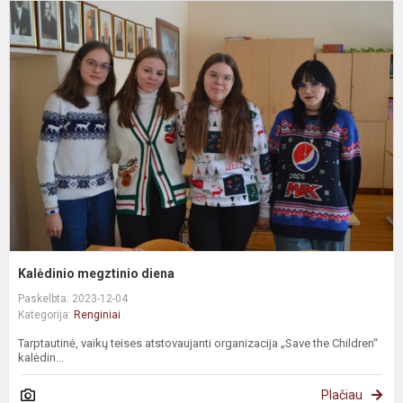
Kalėdinio megztinio diena
Paskelbta: 2023-12-04
Kategorija:
Renginiai
Tarptautinė, vaikų teises atstovaujanti organizacija „Save the Children“
kalėdin...
Plačiau