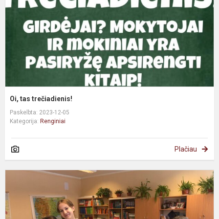
Oi, tas trečiadienis!
Paskelbta: 2023-12-05
Kategorija:
Renginiai
Plačiau