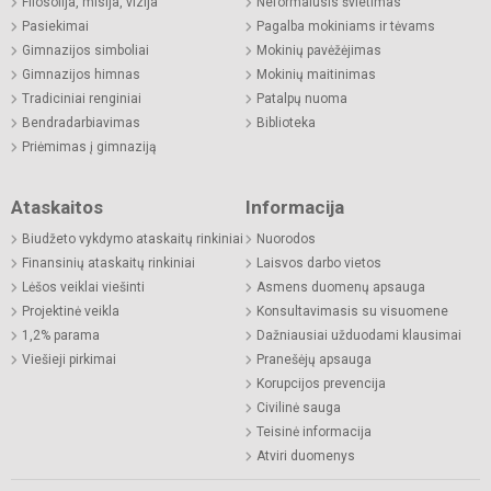
Filosofija, misija, vizija
Neformalusis švietimas
Pasiekimai
Pagalba mokiniams ir tėvams
Gimnazijos simboliai
Mokinių pavėžėjimas
Gimnazijos himnas
Mokinių maitinimas
Tradiciniai renginiai
Patalpų nuoma
Bendradarbiavimas
Biblioteka
Priėmimas į gimnaziją
Ataskaitos
Informacija
Biudžeto vykdymo ataskaitų rinkiniai
Nuorodos
Finansinių ataskaitų rinkiniai
Laisvos darbo vietos
Lėšos veiklai viešinti
Asmens duomenų apsauga
Projektinė veikla
Konsultavimasis su visuomene
1,2% parama
Dažniausiai užduodami klausimai
Viešieji pirkimai
Pranešėjų apsauga
Korupcijos prevencija
Civilinė sauga
Teisinė informacija
Atviri duomenys