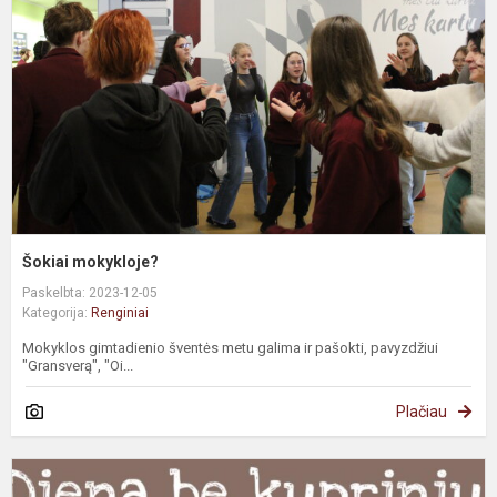
Šokiai mokykloje?
Paskelbta: 2023-12-05
Kategorija:
Renginiai
Mokyklos gimtadienio šventės metu galima ir pašokti, pavyzdžiui
"Gransverą", "Oi...
Plačiau