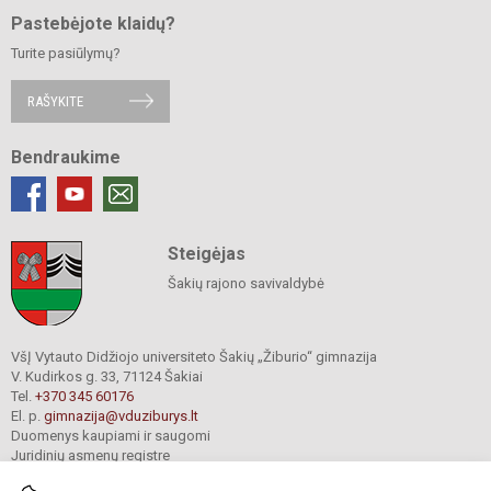
Pastebėjote klaidų?
Turite pasiūlymų?
RAŠYKITE
Bendraukime
Steigėjas
Šakių rajono savivaldybė
VšĮ Vytauto Didžiojo universiteto Šakių „Žiburio“ gimnazija
V. Kudirkos g. 33, 71124 Šakiai
Tel.
+370 345 60176
El. p.
gimnazija@vduziburys.lt
Duomenys kaupiami ir saugomi
Juridinių asmenų registre
Įmonės kodas 195360750