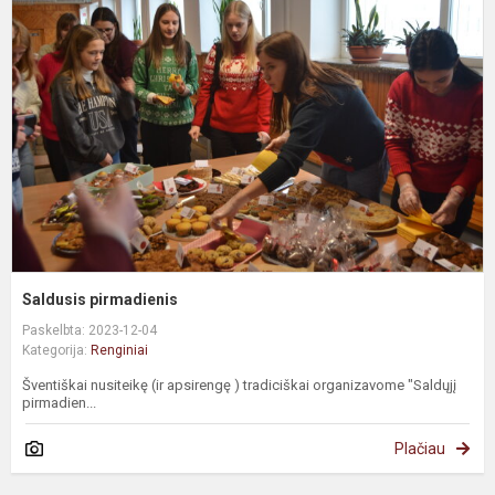
Saldusis pirmadienis
Paskelbta: 2023-12-04
Kategorija:
Renginiai
Šventiškai nusiteikę (ir apsirengę ) tradiciškai organizavome "Saldųjį
pirmadien...
Plačiau