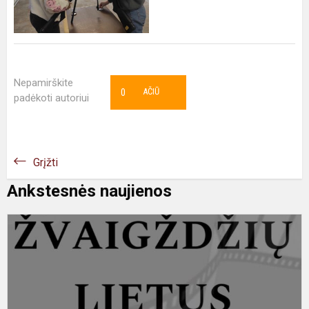
Nepamirškite
0
AČIŪ
padėkoti autoriui
Grįžti
Ankstesnės naujienos