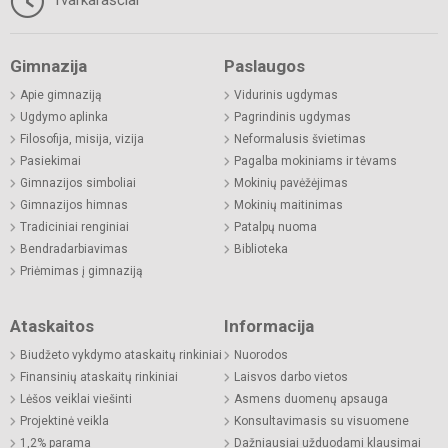
Gimnazija
Paslaugos
Apie gimnaziją
Vidurinis ugdymas
Ugdymo aplinka
Pagrindinis ugdymas
Filosofija, misija, vizija
Neformalusis švietimas
Pasiekimai
Pagalba mokiniams ir tėvams
Gimnazijos simboliai
Mokinių pavėžėjimas
Gimnazijos himnas
Mokinių maitinimas
Tradiciniai renginiai
Patalpų nuoma
Bendradarbiavimas
Biblioteka
Priėmimas į gimnaziją
Ataskaitos
Informacija
Biudžeto vykdymo ataskaitų rinkiniai
Nuorodos
Finansinių ataskaitų rinkiniai
Laisvos darbo vietos
Lėšos veiklai viešinti
Asmens duomenų apsauga
Projektinė veikla
Konsultavimasis su visuomene
1,2% parama
Dažniausiai užduodami klausimai