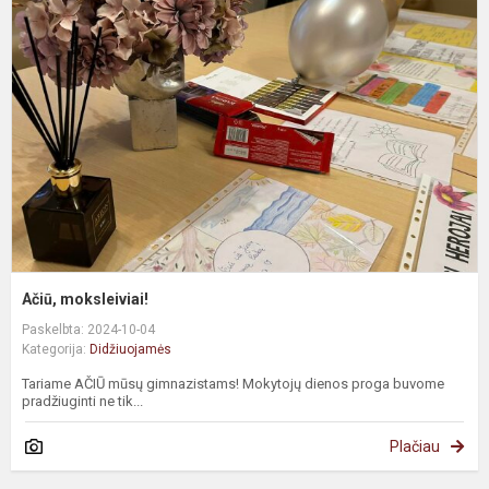
Ačiū, moksleiviai!
Paskelbta: 2024-10-04
Kategorija:
Didžiuojamės
Tariame AČIŪ mūsų gimnazistams! Mokytojų dienos proga buvome
pradžiuginti ne tik...
Plačiau