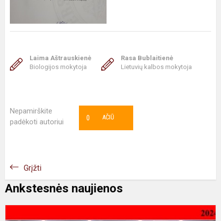
Laima Aštrauskienė
Rasa Bublaitienė
Biologijos mokytoja
Lietuvių kalbos mokytoja
Nepamirškite
0
AČIŪ
padėkoti autoriui
Grįžti
Ankstesnės naujienos