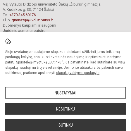
VšĮ Vytauto Didžiojo universiteto Šakių „Žiburio“ gimnazija
V. Kudirkos g. 33, 71124 Šakiai
Tel.
+370 345 60176
El. p.
gimnazija@vduziburys.lt
Duomenys kaupiami ir saugomi
Juridinių asmenų registre
Įmonės kodas 195360750
Šioje svetainėje naudojame slapukus siekdami užtikrinti jums teikiamų
© 2024. VDU Šakių „Žiburio“ gimnazija. Visos teisės saugomos.
paslaugų kokybę, analizuoti svetainės naudojimą ir optimizuoti naršymo
Kopijuoti turinį be raštiško gimnazijos sutikimo griežtai draudžiama.
patirtį. Spustelėję mygtuką „Sutinku“, jūs patvirtinate, kad sutinkate su visų
slapukų naudojimu šioje svetainėje. Jei norite atšaukti arba pakeisti savo
sutikimus, prašome apsilankyti
slapukų valdymo puslapyje
.
Mes kuriame mokykloms
SVETAINESMOKYKLOMS.LT
NUSTATYMAI
NESUTINKU
SUTINKU