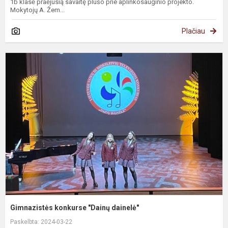
1b klasė praėjusią savaitę plušo prie aplinkosauginio projekto.
Mokytojų A. Žem...
Plačiau
Gimnazistės konkurse "Dainų dainelė"
Paskelbta: 2024-03-22