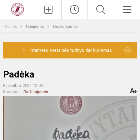
Titulinis
Naujienos
Didžiuojamės
×
Interneto svetainės turinys dar kuriamas.
Padėka
Paskelbta: 2024-12-04
Kategorija:
Didžiuojamės