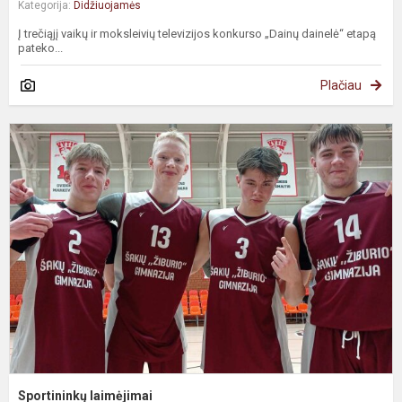
Kategorija:
Didžiuojamės
Į trečiąjį vaikų ir moksleivių televizijos konkurso „Dainų dainelė“ etapą
pateko...
Plačiau
Sportininkų laimėjimai