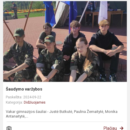
Šaudymo varžybos
Paskelbta: 2024-09-22
Kategorija:
Didžiuojamės
Vakar gimnazijos šauliai - Justė Butkutė, Paulina Žemaitytė, Monika
Antanaitytė,...
Plačiau