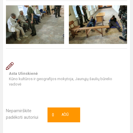
Asta Ulinskienė
Kūno kultūros ir geografijos mokytoja, Jaunųjų šaulių būrelio
vadovė
Nepamirškite
0
AČIŪ
padėkoti autoriui