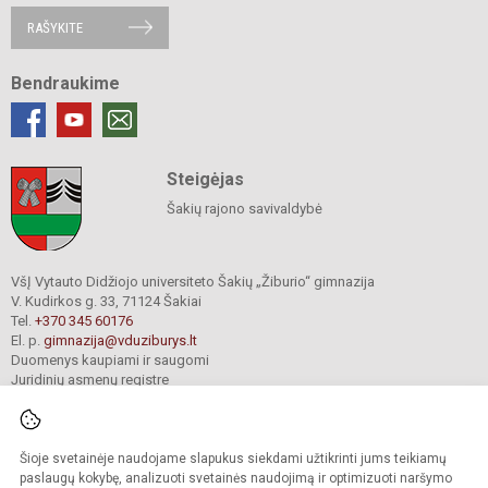
RAŠYKITE
Bendraukime
Steigėjas
Šakių rajono savivaldybė
VšĮ Vytauto Didžiojo universiteto Šakių „Žiburio“ gimnazija
V. Kudirkos g. 33, 71124 Šakiai
Tel.
+370 345 60176
El. p.
gimnazija@vduziburys.lt
Duomenys kaupiami ir saugomi
Juridinių asmenų registre
Įmonės kodas 195360750
Šioje svetainėje naudojame slapukus siekdami užtikrinti jums teikiamų
© 2024. VDU Šakių „Žiburio“ gimnazija. Visos teisės saugomos.
paslaugų kokybę, analizuoti svetainės naudojimą ir optimizuoti naršymo