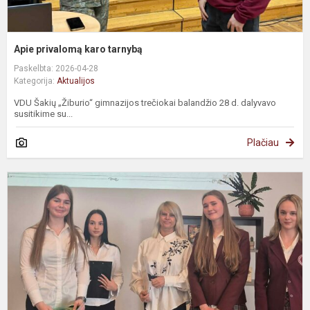
Apie privalomą karo tarnybą
Paskelbta: 2026-04-28
Kategorija:
Aktualijos
VDU Šakių „Žiburio“ gimnazijos trečiokai balandžio 28 d. dalyvavo
susitikime su...
Plačiau