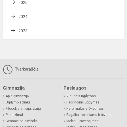
2025
2024
2023
Tvarkaraščiai
Gimnazija
Paslaugos
Apie gimnaziją
Vidurinis ugdymas
Ugdymo aplinka
Pagrindinis ugdymas
Filosofija, misija, vizija
Neformalusis švietimas
Pasiekimai
Pagalba mokiniams ir tėvams
Gimnazijos simboliai
Mokinių pavėžėjimas