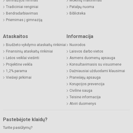
Gimnazijos himnas
Mokinių maitinimas
Tradiciniai renginiai
Patalpų nuoma
Bendradarbiavimas
Biblioteka
Priėmimas į gimnaziją
Ataskaitos
Informacija
Biudžeto vykdymo ataskaitų rinkiniai
Nuorodos
Finansinių ataskaitų rinkiniai
Laisvos darbo vietos
Lėšos veiklai viešinti
Asmens duomenų apsauga
Projektinė veikla
Konsultavimasis su visuomene
1,2% parama
Dažniausiai užduodami klausimai
Viešieji pirkimai
Pranešėjų apsauga
Korupcijos prevencija
Civilinė sauga
Teisinė informacija
Atviri duomenys
Pastebėjote klaidų?
Turite pasiūlymų?