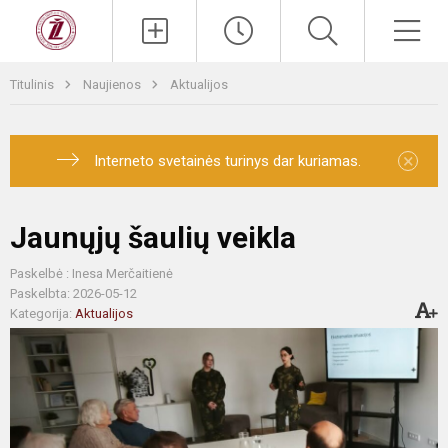
Titulinis
Naujienos
Aktualijos
×
Interneto svetainės turinys dar kuriamas.
Jaunųjų šaulių veikla
Paskelbė : Inesa Merčaitienė
Paskelbta: 2026-05-12
Kategorija:
Aktualijos