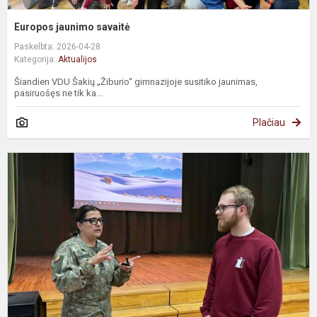
Europos jaunimo savaitė
Paskelbta: 2026-04-28
Kategorija:
Aktualijos
Šiandien VDU Šakių „Žiburio“ gimnazijoje susitiko jaunimas,
pasiruošęs ne tik ka...
Plačiau