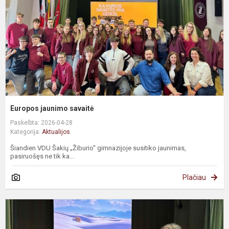
Europos jaunimo savaitė
Paskelbta: 2026-04-28
Kategorija:
Aktualijos
Šiandien VDU Šakių „Žiburio“ gimnazijoje susitiko jaunimas,
pasiruošęs ne tik ka...
Plačiau