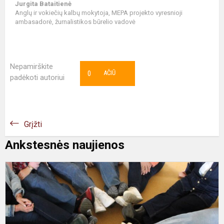
Jurgita Bataitienė
Anglų ir vokiečių kalbų mokytoja, MEPA projekto vyresnioji
ambasadorė, žurnalistikos būrelio vadovė
Nepamirškite
0
AČIŪ
padėkoti autoriui
Grįžti
Ankstesnės naujienos