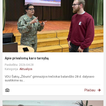
Apie privalomą karo tarnybą
Paskelbta: 2026-04-28
Kategorija:
Aktualijos
VDU Šakių „Žiburio“ gimnazijos trečiokai balandžio 28 d. dalyvavo
susitikime su...
Plačiau