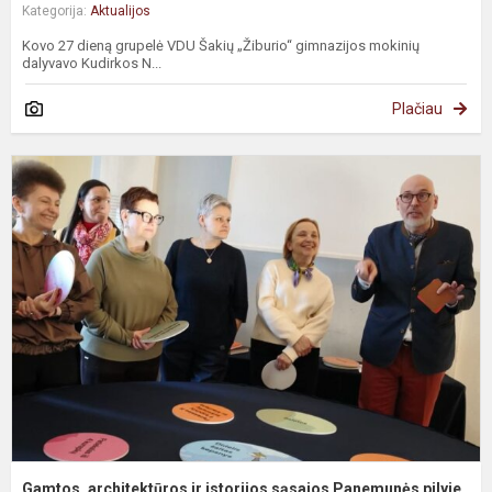
Kategorija:
Aktualijos
Kovo 27 dieną grupelė VDU Šakių „Žiburio“ gimnazijos mokinių
dalyvavo Kudirkos N...
Plačiau
Gamtos, architektūros ir istorijos sąsajos Panemunės pilyje