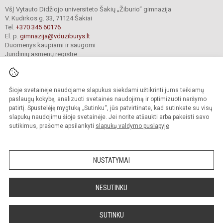
VšĮ Vytauto Didžiojo universiteto Šakių „Žiburio“ gimnazija
V. Kudirkos g. 33, 71124 Šakiai
Tel.
+370 345 60176
El. p.
gimnazija@vduziburys.lt
Duomenys kaupiami ir saugomi
Juridinių asmenų registre
Įmonės kodas 195360750
Šioje svetainėje naudojame slapukus siekdami užtikrinti jums teikiamų
© 2024. VDU Šakių „Žiburio“ gimnazija. Visos teisės saugomos.
paslaugų kokybę, analizuoti svetainės naudojimą ir optimizuoti naršymo
Kopijuoti turinį be raštiško gimnazijos sutikimo griežtai draudžiama.
patirtį. Spustelėję mygtuką „Sutinku“, jūs patvirtinate, kad sutinkate su visų
slapukų naudojimu šioje svetainėje. Jei norite atšaukti arba pakeisti savo
sutikimus, prašome apsilankyti
slapukų valdymo puslapyje
.
Mes kuriame mokykloms
SVETAINESMOKYKLOMS.LT
NUSTATYMAI
NESUTINKU
SUTINKU