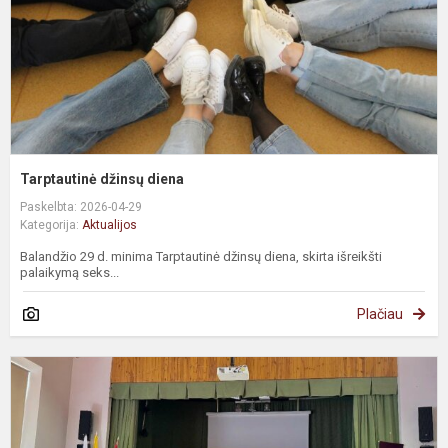
Tarptautinė džinsų diena
Paskelbta: 2026-04-29
Kategorija:
Aktualijos
Balandžio 29 d. minima Tarptautinė džinsų diena, skirta išreikšti
palaikymą seks...
Plačiau