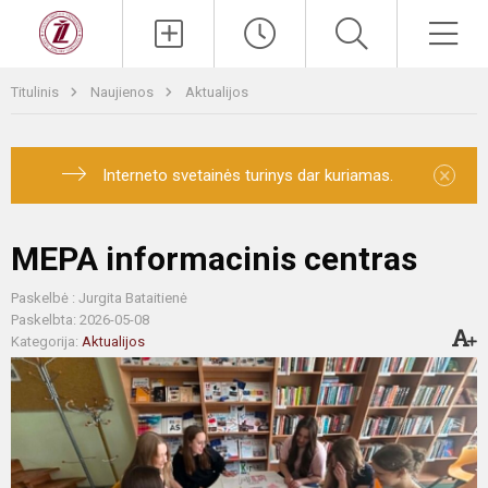
Titulinis
Naujienos
Aktualijos
×
Interneto svetainės turinys dar kuriamas.
MEPA informacinis centras
Paskelbė : Jurgita Bataitienė
Paskelbta: 2026-05-08
Kategorija:
Aktualijos