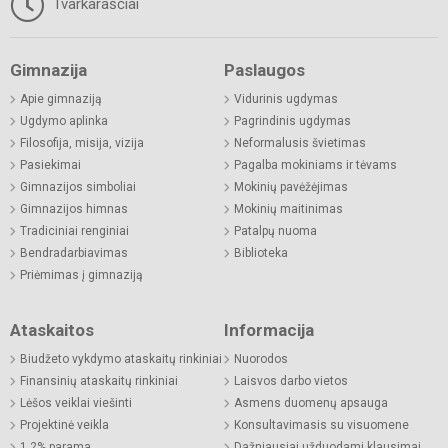
Tvarkaraščiai
Gimnazija
Paslaugos
Apie gimnaziją
Vidurinis ugdymas
Ugdymo aplinka
Pagrindinis ugdymas
Filosofija, misija, vizija
Neformalusis švietimas
Pasiekimai
Pagalba mokiniams ir tėvams
Gimnazijos simboliai
Mokinių pavėžėjimas
Gimnazijos himnas
Mokinių maitinimas
Tradiciniai renginiai
Patalpų nuoma
Bendradarbiavimas
Biblioteka
Priėmimas į gimnaziją
Ataskaitos
Informacija
Biudžeto vykdymo ataskaitų rinkiniai
Nuorodos
Finansinių ataskaitų rinkiniai
Laisvos darbo vietos
Lėšos veiklai viešinti
Asmens duomenų apsauga
Projektinė veikla
Konsultavimasis su visuomene
1,2% parama
Dažniausiai užduodami klausimai