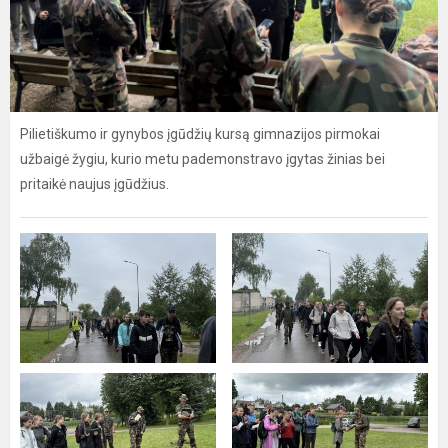
Pilietiškumo ir gynybos įgūdžių kursą gimnazijos pirmokai
užbaigė žygiu, kurio metu pademonstravo įgytas žinias bei
pritaikė naujus įgūdžius.