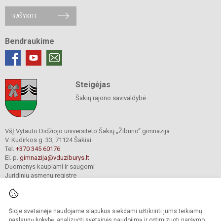
RAŠYKITE
Bendraukime
Steigėjas
Šakių rajono savivaldybė
VšĮ Vytauto Didžiojo universiteto Šakių „Žiburio“ gimnazija
V. Kudirkos g. 33, 71124 Šakiai
Tel.
+370 345 60176
El. p.
gimnazija@vduziburys.lt
Duomenys kaupiami ir saugomi
Juridinių asmenų registre
Įmonės kodas 195360750
Šioje svetainėje naudojame slapukus siekdami užtikrinti jums teikiamų
© 2024. VDU Šakių „Žiburio“ gimnazija. Visos teisės saugomos.
paslaugų kokybę, analizuoti svetainės naudojimą ir optimizuoti naršymo