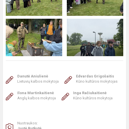
Danutė Aniulienė
Edvardas Grigošaitis
Lietuvių kalbos mokytoja
Kūno kultūros mokytojas
Ilona Martinkaitienė
Inga Račiukaitienė
Anglų kalbos mokytoja
Kūno kultūros mokytoja
Nuotraukos:
Justė Butkutė