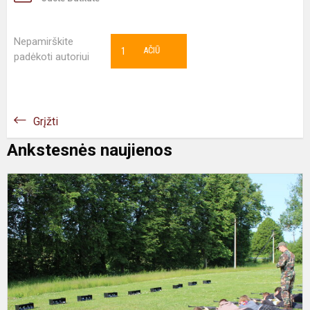
Nepamirškite
1
AČIŪ
padėkoti autoriui
Grįžti
Ankstesnės naujienos