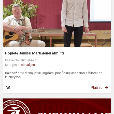
Popietė Janinai Martišienei atminti
Paskelbta: 2025-04-27
Kategorija:
Aktualijos
Balandžio 25 dieną, prisijungdami prie Šakių viešosios bibliotekos
iniciatyvos,...
Plačiau