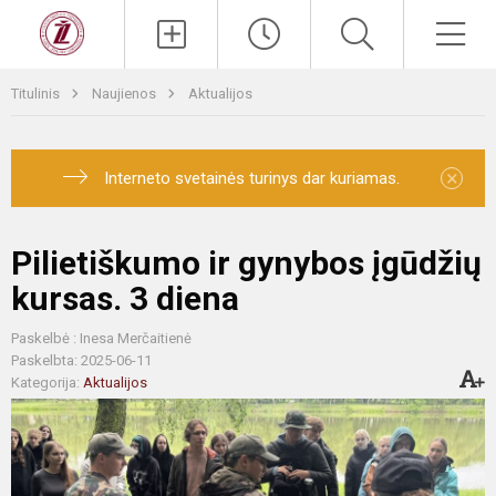
Titulinis
Naujienos
Aktualijos
×
Interneto svetainės turinys dar kuriamas.
Pilietiškumo ir gynybos įgūdžių
kursas. 3 diena
Paskelbė : Inesa Merčaitienė
Paskelbta: 2025-06-11
Kategorija:
Aktualijos