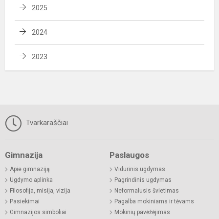
2025
2024
2023
Tvarkaraščiai
Gimnazija
Paslaugos
Apie gimnaziją
Vidurinis ugdymas
Ugdymo aplinka
Pagrindinis ugdymas
Filosofija, misija, vizija
Neformalusis švietimas
Pasiekimai
Pagalba mokiniams ir tėvams
Gimnazijos simboliai
Mokinių pavėžėjimas