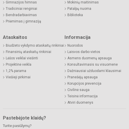
Gimnazijos himnas
Mokinių maitinimas
Tradiciniai renginiai
Patalpų nuoma
Bendradarbiavimas
Biblioteka
Priėmimas į gimnaziją
Ataskaitos
Informacija
Biudžeto vykdymo ataskaitų rinkiniai
Nuorodos
Finansinių ataskaitų rinkiniai
Laisvos darbo vietos
Lėšos veiklai viešinti
Asmens duomenų apsauga
Projektinė veikla
Konsultavimasis su visuomene
1,2% parama
Dažniausiai užduodami klausimai
Viešieji pirkimai
Pranešėjų apsauga
Korupcijos prevencija
Civilinė sauga
Teisinė informacija
Atviri duomenys
Pastebėjote klaidų?
Turite pasiūlymų?