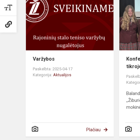
Varžybos
Konfe
tikroj
Paskelbta: 2025-04-17
Kategorija:
Aktualijos
Paskelb
Kategor
Baland
,,Žibu
mokinės
Plačiau