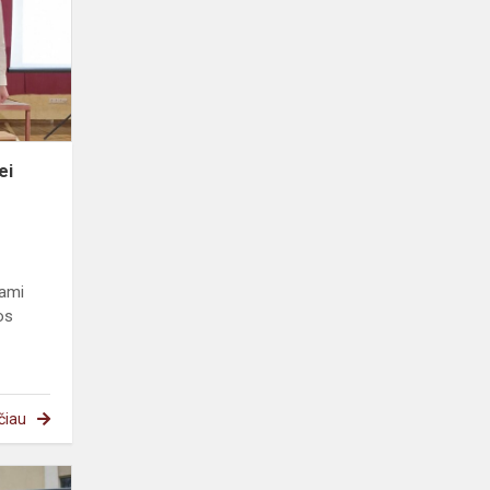
ei
dami
os
čiau