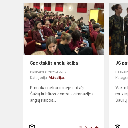
Spektaklis anglų kalba
JŠ pa
Paskelbta: 2025-04-07
Paskelb
Kategorija:
Aktualijos
Kategor
Pamokai netradicinėje erdvėje -
Vakar 
Šakių kultūros centre - gimnazijos
muziej
anglų kalbos...
Šaulių 
Plačiau