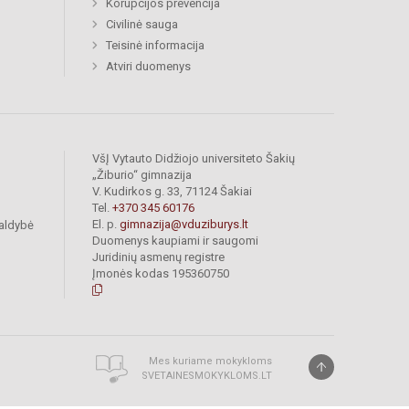
Korupcijos prevencija
Civilinė sauga
Teisinė informacija
Atviri duomenys
VšĮ Vytauto Didžiojo universiteto Šakių
„Žiburio“ gimnazija
V. Kudirkos g. 33, 71124 Šakiai
Tel.
+370 345 60176
El. p.
gimnazija@vduziburys.lt
valdybė
Duomenys kaupiami ir saugomi
Juridinių asmenų registre
Įmonės kodas 195360750
Mes kuriame mokykloms
SVETAINESMOKYKLOMS.LT