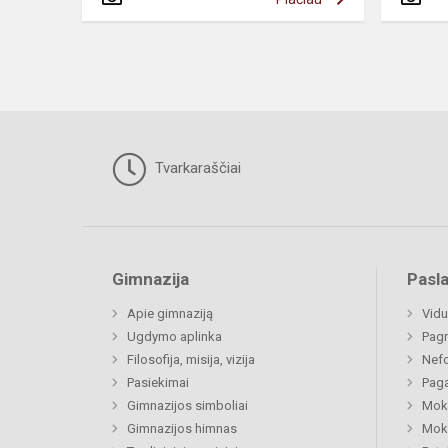
Tvarkaraščiai
Gimnazija
Pasl
Apie gimnaziją
Vidu
Ugdymo aplinka
Pagr
Filosofija, misija, vizija
Nefo
Pasiekimai
Paga
Gimnazijos simboliai
Moki
Gimnazijos himnas
Moki