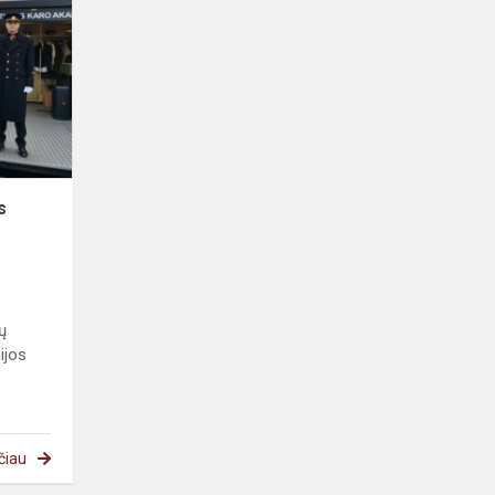
s
ų
ijos
čiau