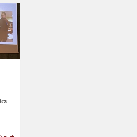
istu
čiau