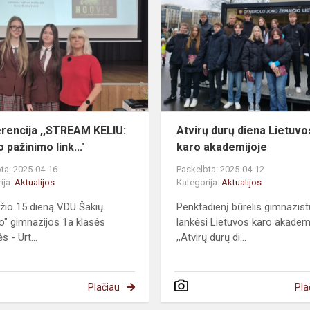
rencija ,,STREAM KELIU:
Atvirų durų diena Lietuvo
o pažinimo link..."
karo akademijoje
ta: 2025-04-16
Paskelbta: 2025-04-12
ija:
Aktualijos
Kategorija:
Aktualijos
žio 15 dieną VDU Šakių
Penktadienį būrelis gimnazist
rio" gimnazijos 1a klasės
lankėsi Lietuvos karo akadem
 - Urt...
,,Atvirų durų di...
Plačiau
Pla