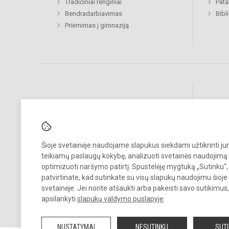
Tradiciniai renginiai
Pat
Bendradarbiavimas
Bibl
Priėmimas į gimnaziją
Pastebėjote klaidų?
Bend
Turite pasiūlymų?
RAŠYKITE
Šioje svetainėje naudojame slapukus siekdami užtikrinti j
teikiamų paslaugų kokybę, analizuoti svetainės naudojimą 
optimizuoti naršymo patirtį. Spustelėję mygtuką „Sutinku“,
patvirtinate, kad sutinkate su visų slapukų naudojimu šioje
svetainėje. Jei norite atšaukti arba pakeisti savo sutikimu
apsilankyti
slapukų valdymo puslapyje
.
© 2024. VDU Šakių „Žiburio“ gimnazija. Visos teisės saugomos.
Kopijuoti turinį be raštiško gimnazijos sutikimo griežtai draudžiama.
NUSTATYMAI
NESUTINKU
SUT