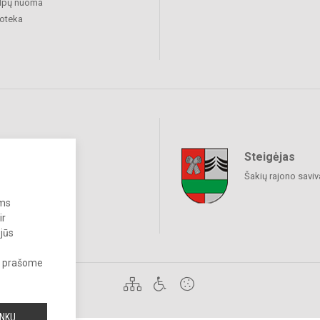
alpų nuoma
ioteka
Steigėjas
raukime
Šakių rajono savi
ums
ir
 jūs
s, prašome
INKU