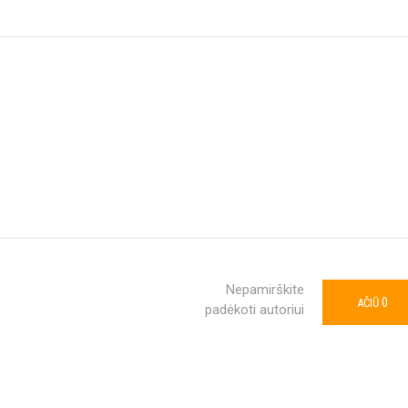
Nepamirškite
0
AČIŪ
padėkoti autoriui