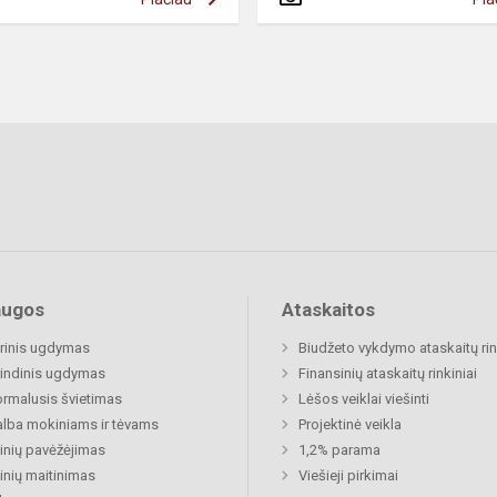
augos
Ataskaitos
rinis ugdymas
Biudžeto vykdymo ataskaitų rin
indinis ugdymas
Finansinių ataskaitų rinkiniai
rmalusis švietimas
Lėšos veiklai viešinti
lba mokiniams ir tėvams
Projektinė veikla
nių pavėžėjimas
1,2% parama
nių maitinimas
Viešieji pirkimai