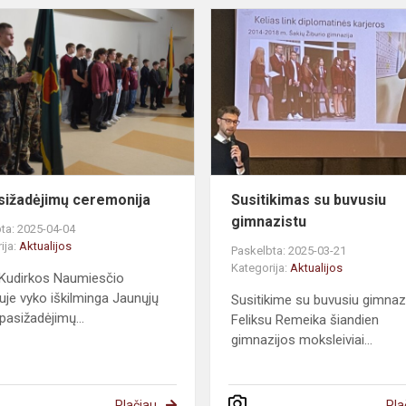
sižadėjimų ceremonija
Susitikimas su buvusiu
gimnazistu
ta: 2025-04-04
ija:
Aktualijos
Paskelbta: 2025-03-21
Kategorija:
Aktualijos
Kudirkos Naumiesčio
uje vyko iškilminga Jaunųjų
Susitikime su buvusiu gimnaz
pasižadėjimų...
Feliksu Remeika šiandien
gimnazijos moksleiviai...
Plačiau
Pla