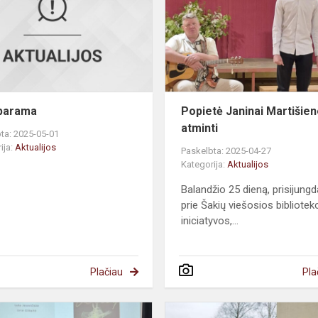
parama
Popietė Janinai Martišien
atminti
ta: 2025-05-01
ija:
Aktualijos
Paskelbta: 2025-04-27
Kategorija:
Aktualijos
Balandžio 25 dieną, prisijung
prie Šakių viešosios bibliotek
iniciatyvos,...
Plačiau
Pla