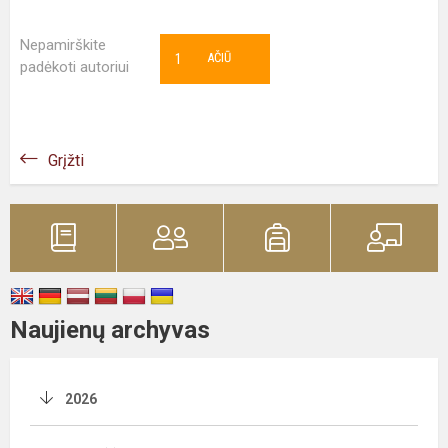
Nepamirškite
1
AČIŪ
padėkoti autoriui
Grįžti
Naujienų archyvas
2026