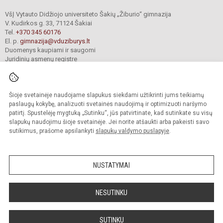
VšĮ Vytauto Didžiojo universiteto Šakių „Žiburio“ gimnazija
V. Kudirkos g. 33, 71124 Šakiai
Tel.
+370 345 60176
El. p.
gimnazija@vduziburys.lt
Duomenys kaupiami ir saugomi
Juridinių asmenų registre
Įmonės kodas 195360750
Šioje svetainėje naudojame slapukus siekdami užtikrinti jums teikiamų
© 2024. VDU Šakių „Žiburio“ gimnazija. Visos teisės saugomos.
paslaugų kokybę, analizuoti svetainės naudojimą ir optimizuoti naršymo
Kopijuoti turinį be raštiško gimnazijos sutikimo griežtai draudžiama.
patirtį. Spustelėję mygtuką „Sutinku“, jūs patvirtinate, kad sutinkate su visų
slapukų naudojimu šioje svetainėje. Jei norite atšaukti arba pakeisti savo
sutikimus, prašome apsilankyti
slapukų valdymo puslapyje
.
Mes kuriame mokykloms
SVETAINESMOKYKLOMS.LT
NUSTATYMAI
NESUTINKU
SUTINKU