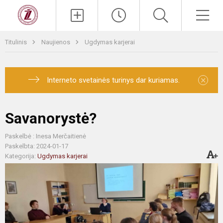
Titulinis
Naujienos
Ugdymas karjerai
×
Interneto svetainės turinys dar kuriamas.
Savanorystė?
Paskelbė : Inesa Merčaitienė
Paskelbta: 2024-01-17
Kategorija:
Ugdymas karjerai