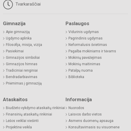
Tvarkaraščiai
Gimnazija
Paslaugos
Apie gimnaziją
Vidurinis ugdymas
Ugdymo aplinka
Pagrindinis ugdymas
Filosofija, misija, vizija
Neformalusis švietimas
Pasiekimai
Pagalba mokiniams ir tėvams
Gimnazijos simboliai
Mokinių pavėžėjimas
Gimnazijos himnas
Mokinių maitinimas
Tradiciniai renginiai
Patalpų nuoma
Bendradarbiavimas
Biblioteka
Priėmimas į gimnaziją
Ataskaitos
Informacija
Biudžeto vykdymo ataskaitų rinkiniai
Nuorodos
Finansinių ataskaitų rinkiniai
Laisvos darbo vietos
Lėšos veiklai viešinti
Asmens duomenų apsauga
Projektinė veikla
Konsultavimasis su visuomene