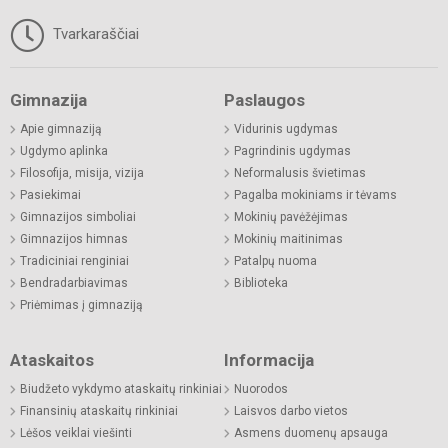
Tvarkaraščiai
Gimnazija
Paslaugos
Apie gimnaziją
Vidurinis ugdymas
Ugdymo aplinka
Pagrindinis ugdymas
Filosofija, misija, vizija
Neformalusis švietimas
Pasiekimai
Pagalba mokiniams ir tėvams
Gimnazijos simboliai
Mokinių pavėžėjimas
Gimnazijos himnas
Mokinių maitinimas
Tradiciniai renginiai
Patalpų nuoma
Bendradarbiavimas
Biblioteka
Priėmimas į gimnaziją
Ataskaitos
Informacija
Biudžeto vykdymo ataskaitų rinkiniai
Nuorodos
Finansinių ataskaitų rinkiniai
Laisvos darbo vietos
Lėšos veiklai viešinti
Asmens duomenų apsauga