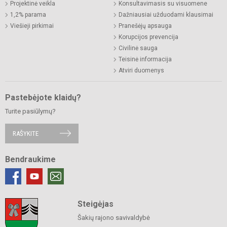
Projektinė veikla
Konsultavimasis su visuomene
1,2% parama
Dažniausiai užduodami klausimai
Viešieji pirkimai
Pranešėjų apsauga
Korupcijos prevencija
Civilinė sauga
Teisinė informacija
Atviri duomenys
Pastebėjote klaidų?
Turite pasiūlymų?
RAŠYKITE
Bendraukime
Steigėjas
Šakių rajono savivaldybė