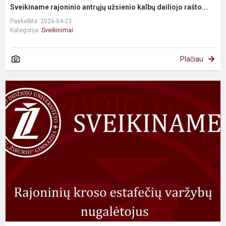
Sveikiname rajoninio antrųjų užsienio kalbų dailiojo rašto...
Paskelbta: 2026-04-23
Kategorija:
Sveikinimai
Plačiau