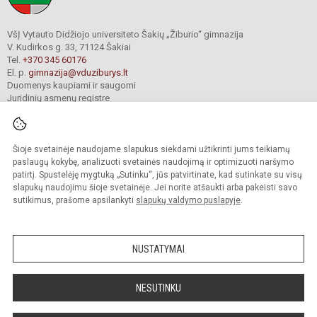
VšĮ Vytauto Didžiojo universiteto Šakių „Žiburio“ gimnazija
V. Kudirkos g. 33, 71124 Šakiai
Tel.
+370 345 60176
El. p.
gimnazija@vduziburys.lt
Duomenys kaupiami ir saugomi
Juridinių asmenų registre
Įmonės kodas 195360750
Šioje svetainėje naudojame slapukus siekdami užtikrinti jums teikiamų
© 2024. VDU Šakių „Žiburio“ gimnazija. Visos teisės saugomos.
paslaugų kokybę, analizuoti svetainės naudojimą ir optimizuoti naršymo
Kopijuoti turinį be raštiško gimnazijos sutikimo griežtai draudžiama.
patirtį. Spustelėję mygtuką „Sutinku“, jūs patvirtinate, kad sutinkate su visų
slapukų naudojimu šioje svetainėje. Jei norite atšaukti arba pakeisti savo
sutikimus, prašome apsilankyti
slapukų valdymo puslapyje
.
Mes kuriame mokykloms
SVETAINESMOKYKLOMS.LT
NUSTATYMAI
NESUTINKU