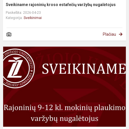
Sveikiname rajoninių kroso estafečių varžybų nugalėtojus
Paskelbta: 2026-04-23
Kategorija:
Sveikinimai
Plačiau