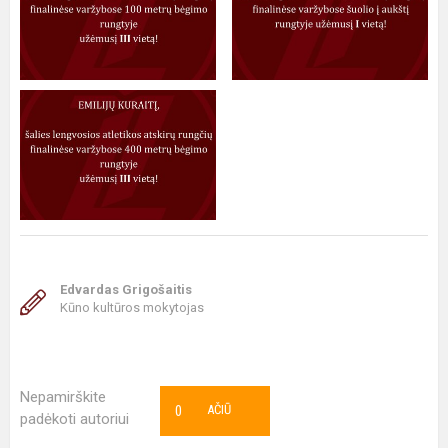
Edvardas Grigošaitis
Kūno kultūros mokytojas
Nepamirškite
0
AČIŪ
padėkoti autoriui