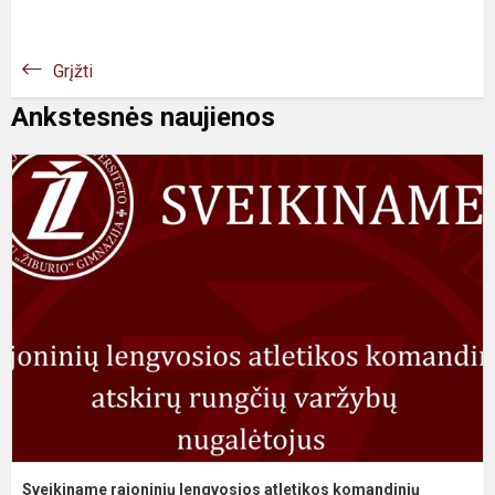
Grįžti
Ankstesnės naujienos
Sveikiname rajoninių lengvosios atletikos komandinių