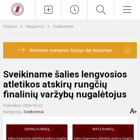
Titulinis
Naujienos
Sveikinimai
×
Interneto svetainės turinys dar kuriamas.
Sveikiname šalies lengvosios
atletikos atskirų rungčių
finalinių varžybų nugalėtojus
Paskelbta: 2026-05-22
Kategorija:
Sveikinimai