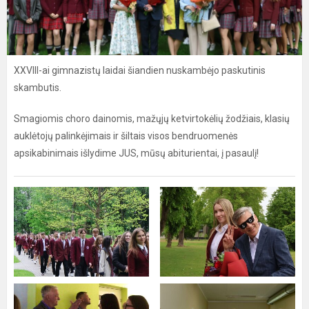
XXVIII-ai gimnazistų laidai šiandien nuskambėjo paskutinis
skambutis.
Smagiomis choro dainomis, mažųjų ketvirtokėlių žodžiais, klasių
auklėtojų palinkėjimais ir šiltais visos bendruomenės
apsikabinimais išlydime JUS, mūsų abiturientai, į pasaulį!