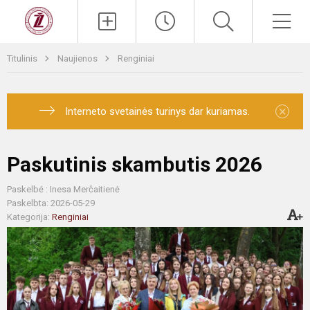
Titulinis
Naujienos
Renginiai
×
Interneto svetainės turinys dar kuriamas.
Paskutinis skambutis 2026
Paskelbė : Inesa Merčaitienė
Paskelbta: 2026-05-29
Kategorija:
Renginiai