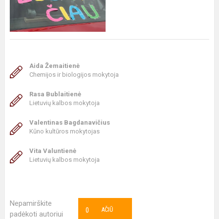
Aida Žemaitienė
Chemijos ir biologijos mokytoja
Rasa Bublaitienė
Lietuvių kalbos mokytoja
Valentinas Bagdanavičius
Kūno kultūros mokytojas
Vita Valuntienė
Lietuvių kalbos mokytoja
Nepamirškite
0
AČIŪ
padėkoti autoriui