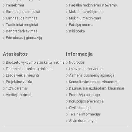
Pasiekimai
Pagalba mokiniams ir tėvams
Gimnazijos simboliai
Mokinių pavėžėjimas
Gimnazijos himnas
Mokinių maitinimas
Tradiciniai renginiai
Patalpų nuoma
Bendradarbiavimas
Biblioteka
Priėmimas į gimnaziją
Ataskaitos
Informacija
Biudžeto vykdymo ataskaitų rinkiniai
Nuorodos
Finansinių ataskaitų rinkiniai
Laisvos darbo vietos
Lėšos veiklai viešinti
Asmens duomenų apsauga
Projektinė veikla
Konsultavimasis su visuomene
1,2% parama
Dažniausiai užduodami klausimai
Viešieji pirkimai
Pranešėjų apsauga
Korupcijos prevencija
Civilinė sauga
Teisinė informacija
Atviri duomenys