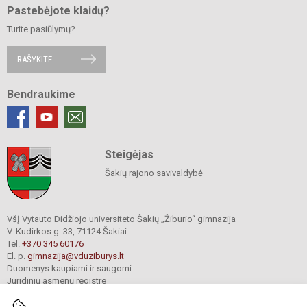
Pastebėjote klaidų?
Turite pasiūlymų?
RAŠYKITE
Bendraukime
Steigėjas
Šakių rajono savivaldybė
VšĮ Vytauto Didžiojo universiteto Šakių „Žiburio“ gimnazija
V. Kudirkos g. 33, 71124 Šakiai
Tel.
+370 345 60176
El. p.
gimnazija@vduziburys.lt
Duomenys kaupiami ir saugomi
Juridinių asmenų registre
Įmonės kodas 195360750