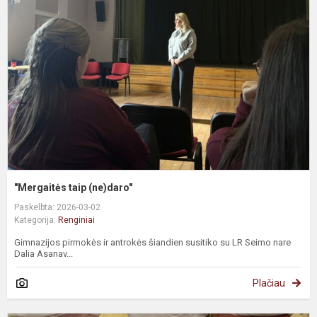
"Mergaitės taip (ne)daro"
Paskelbta: 2026-03-02
Kategorija:
Renginiai
Gimnazijos pirmokės ir antrokės šiandien susitiko su LR Seimo nare
Dalia Asanav...
Plačiau