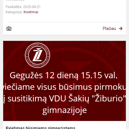
Paskelbta: 2025-08-21
Kategorija:
Kvietimai
Plačiau
Kvietimas būsimiems gimnazistams