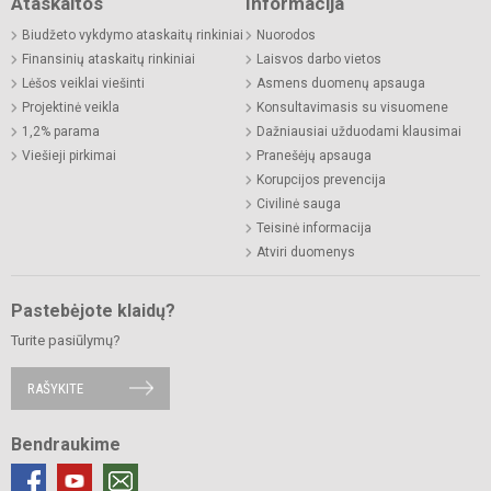
Ataskaitos
Informacija
Biudžeto vykdymo ataskaitų rinkiniai
Nuorodos
Finansinių ataskaitų rinkiniai
Laisvos darbo vietos
Lėšos veiklai viešinti
Asmens duomenų apsauga
Projektinė veikla
Konsultavimasis su visuomene
1,2% parama
Dažniausiai užduodami klausimai
Viešieji pirkimai
Pranešėjų apsauga
Korupcijos prevencija
Civilinė sauga
Teisinė informacija
Atviri duomenys
Pastebėjote klaidų?
Turite pasiūlymų?
RAŠYKITE
Bendraukime