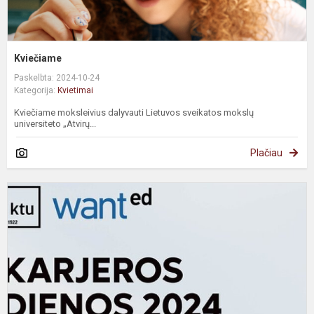
Kviečiame
Paskelbta: 2024-10-24
Kategorija:
Kvietimai
Kviečiame moksleivius dalyvauti Lietuvos sveikatos mokslų
universiteto „Atvirų...
Plačiau