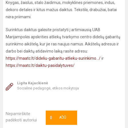
Knygas, žaislus, stalo žaidimus, mokyklines priemones, indus,
dekoro detales ir kitus mažus daiktus. Tekstilė, drabužiai, batai
nėra priimami.
Surinktus daiktus galėsite pristatyti į artimiausią UAB
Marijampolės apskrities atliekų tvarkymo centro didelių gabaritų
surinkimo aikštelę, kur jie ras naujus namus. Aikštelių adresus ir
darbo bei daiktų atidavimo laiką rasite adresu:
https://maatc.lt/dideliu-gabaritu-atlieku-surinkimo.../
ir
https://maatc.lt/daiktu-pasidalytuves/
Ligita Kajackienė
Socialinė pedagogė, etikos mokytoja
Nepamirškite
0
AČIŪ
padėkoti autoriui