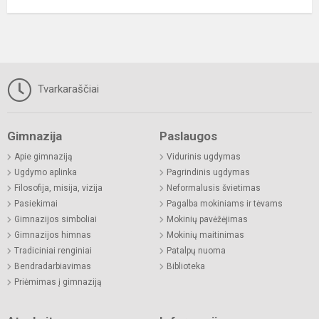
Tvarkaraščiai
Gimnazija
Paslaugos
Apie gimnaziją
Vidurinis ugdymas
Ugdymo aplinka
Pagrindinis ugdymas
Filosofija, misija, vizija
Neformalusis švietimas
Pasiekimai
Pagalba mokiniams ir tėvams
Gimnazijos simboliai
Mokinių pavėžėjimas
Gimnazijos himnas
Mokinių maitinimas
Tradiciniai renginiai
Patalpų nuoma
Bendradarbiavimas
Biblioteka
Priėmimas į gimnaziją