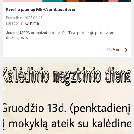
Kviečia jaunieji MEPA ambasadoriai
Paskelbta: 2025-02-06
Kategorija:
Kvietimai
Jaunieji MEPA organizatoriai kviečia Tave prisijungti prie atviros
diskusijos, s...
Plačiau