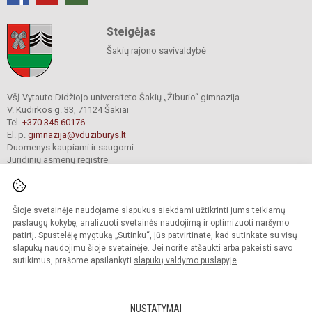
Steigėjas
Šakių rajono savivaldybė
VšĮ Vytauto Didžiojo universiteto Šakių „Žiburio“ gimnazija
V. Kudirkos g. 33, 71124 Šakiai
Tel.
+370 345 60176
El. p.
gimnazija@vduziburys.lt
Duomenys kaupiami ir saugomi
Juridinių asmenų registre
Įmonės kodas 195360750
Šioje svetainėje naudojame slapukus siekdami užtikrinti jums teikiamų
© 2024. VDU Šakių „Žiburio“ gimnazija. Visos teisės saugomos.
paslaugų kokybę, analizuoti svetainės naudojimą ir optimizuoti naršymo
Kopijuoti turinį be raštiško gimnazijos sutikimo griežtai draudžiama.
patirtį. Spustelėję mygtuką „Sutinku“, jūs patvirtinate, kad sutinkate su visų
slapukų naudojimu šioje svetainėje. Jei norite atšaukti arba pakeisti savo
sutikimus, prašome apsilankyti
slapukų valdymo puslapyje
.
Mes kuriame mokykloms
SVETAINESMOKYKLOMS.LT
NUSTATYMAI