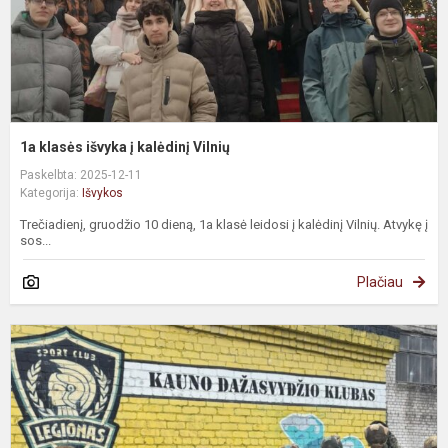
1a klasės išvyka į kalėdinį Vilnių
Paskelbta: 2025-12-11
Kategorija:
Išvykos
Trečiadienį, gruodžio 10 dieną, 1a klasė leidosi į kalėdinį Vilnių. Atvykę į
sos...
Plačiau