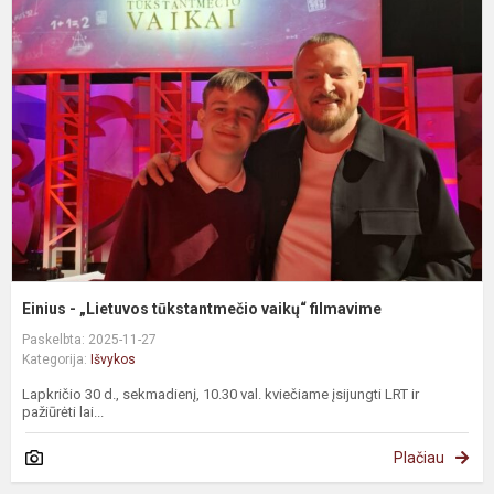
Einius - „Lietuvos tūkstantmečio vaikų“ filmavime
Paskelbta: 2025-11-27
Kategorija:
Išvykos
Lapkričio 30 d., sekmadienį, 10.30 val. kviečiame įsijungti LRT ir
pažiūrėti lai...
Plačiau