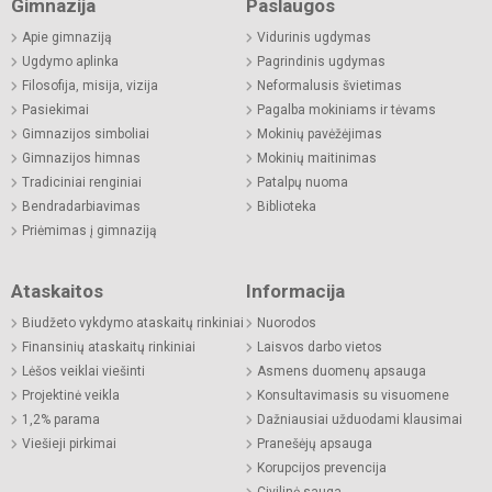
Gimnazija
Paslaugos
Apie gimnaziją
Vidurinis ugdymas
Ugdymo aplinka
Pagrindinis ugdymas
Filosofija, misija, vizija
Neformalusis švietimas
Pasiekimai
Pagalba mokiniams ir tėvams
Gimnazijos simboliai
Mokinių pavėžėjimas
Gimnazijos himnas
Mokinių maitinimas
Tradiciniai renginiai
Patalpų nuoma
Bendradarbiavimas
Biblioteka
Priėmimas į gimnaziją
Ataskaitos
Informacija
Biudžeto vykdymo ataskaitų rinkiniai
Nuorodos
Finansinių ataskaitų rinkiniai
Laisvos darbo vietos
Lėšos veiklai viešinti
Asmens duomenų apsauga
Projektinė veikla
Konsultavimasis su visuomene
1,2% parama
Dažniausiai užduodami klausimai
Viešieji pirkimai
Pranešėjų apsauga
Korupcijos prevencija
Civilinė sauga