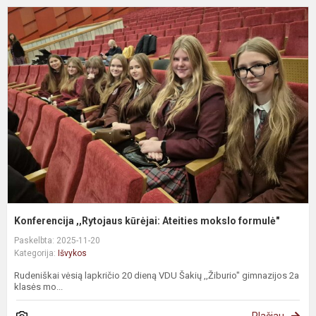
Konferencija ,,Rytojaus kūrėjai: Ateities mokslo formulė"
Paskelbta: 2025-11-20
Kategorija:
Išvykos
Rudeniškai vėsią lapkričio 20 dieną VDU Šakių ,,Žiburio" gimnazijos 2a
klasės mo...