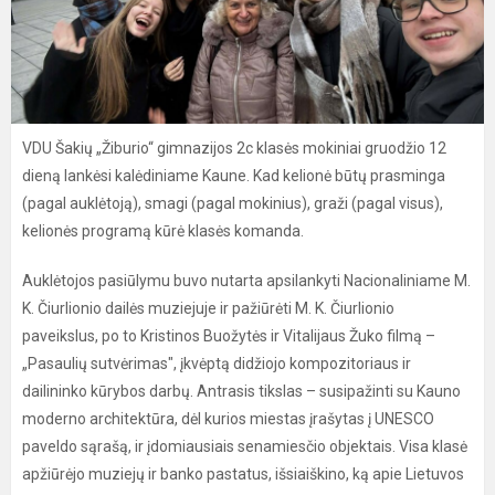
VDU Šakių „Žiburio“ gimnazijos 2c klasės mokiniai gruodžio 12
dieną lankėsi kalėdiniame Kaune. Kad kelionė būtų prasminga
(pagal auklėtoją), smagi (pagal mokinius), graži (pagal visus),
kelionės programą kūrė klasės komanda.
Auklėtojos pasiūlymu buvo nutarta apsilankyti Nacionaliniame M.
K. Čiurlionio dailės muziejuje ir pažiūrėti M. K. Čiurlionio
paveikslus, po to Kristinos Buožytės ir Vitalijaus Žuko filmą –
„Pasaulių sutvėrimas", įkvėptą didžiojo kompozitoriaus ir
dailininko kūrybos darbų. Antrasis tikslas – susipažinti su Kauno
moderno architektūra, dėl kurios miestas įrašytas į UNESCO
paveldo sąrašą, ir įdomiausiais senamiesčio objektais. Visa klasė
apžiūrėjo muziejų ir banko pastatus, išsiaiškino, ką apie Lietuvos