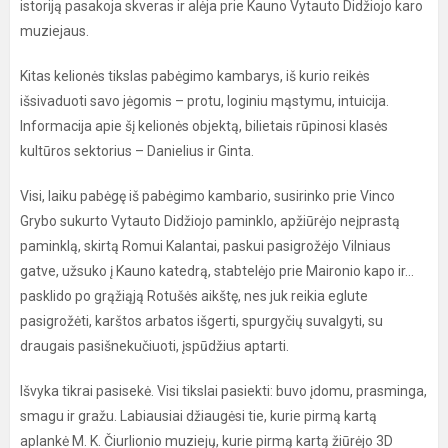
istoriją pasakoja skveras ir alėja prie Kauno Vytauto Didžiojo karo
muziejaus.
Kitas kelionės tikslas pabėgimo kambarys, iš kurio reikės
išsivaduoti savo jėgomis – protu, loginiu mąstymu, intuicija.
Informacija apie šį kelionės objektą, bilietais rūpinosi klasės
kultūros sektorius – Danielius ir Ginta.
Visi, laiku pabėgę iš pabėgimo kambario, susirinko prie Vinco
Grybo sukurto Vytauto Didžiojo paminklo, apžiūrėjo neįprastą
paminklą, skirtą Romui Kalantai, paskui pasigrožėjo Vilniaus
gatve, užsuko į Kauno katedrą, stabtelėjo prie Maironio kapo ir...
pasklido po grąžiąją Rotušės aikštę, nes juk reikia eglute
pasigrožėti, karštos arbatos išgerti, spurgyčių suvalgyti, su
draugais pasišnekučiuoti, įspūdžius aptarti.
Išvyka tikrai pasisekė. Visi tikslai pasiekti: buvo įdomu, prasminga,
smagu ir gražu. Labiausiai džiaugėsi tie, kurie pirmą kartą
aplankė M. K. Čiurlionio muziejų, kurie pirmą kartą žiūrėjo 3D