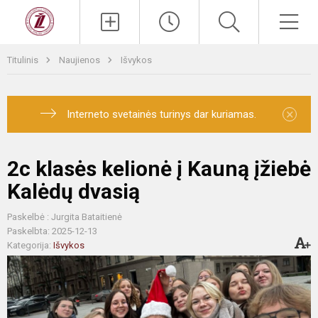
Titulinis
Naujienos
Išvykos
×
Interneto svetainės turinys dar kuriamas.
2c klasės kelionė į Kauną įžiebė
Kalėdų dvasią
Paskelbė : Jurgita Bataitienė
Paskelbta: 2025-12-13
Kategorija:
Išvykos