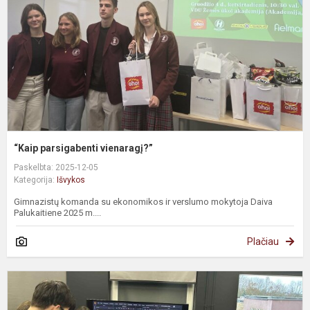
“Kaip parsigabenti vienaragį?”
Paskelbta: 2025-12-05
Kategorija:
Išvykos
Gimnazistų komanda su ekonomikos ir verslumo mokytoja Daiva
Palukaitiene 2025 m....
Plačiau