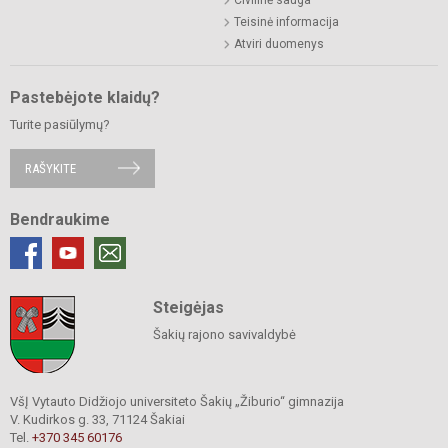
Teisinė informacija
Atviri duomenys
Pastebėjote klaidų?
Turite pasiūlymų?
RAŠYKITE
Bendraukime
Steigėjas
Šakių rajono savivaldybė
VšĮ Vytauto Didžiojo universiteto Šakių „Žiburio“ gimnazija
V. Kudirkos g. 33, 71124 Šakiai
Tel.
+370 345 60176