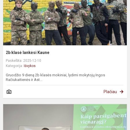
2b klasė lankėsi Kaune
Paskelbta: 2025-12-10
Kategorija:
Išvykos
Gruodžio 9 dieną 2b klasės mokiniai, lydimi mokytojų Ingos
Račiukaitienės ir Ast...
Plačiau