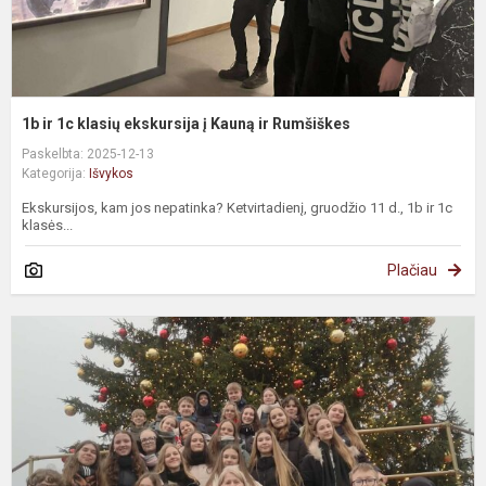
1b ir 1c klasių ekskursija į Kauną ir Rumšiškes
Paskelbta: 2025-12-13
Kategorija:
Išvykos
Ekskursijos, kam jos nepatinka? Ketvirtadienį, gruodžio 11 d., 1b ir 1c
klasės...
Plačiau