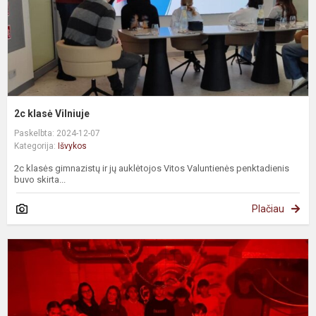
2c klasė Vilniuje
Paskelbta: 2024-12-07
Kategorija:
Išvykos
2c klasės gimnazistų ir jų auklėtojos Vitos Valuntienės penktadienis
buvo skirta...
Plačiau