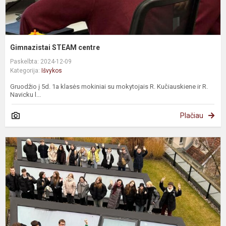
Gimnazistai STEAM centre
Paskelbta: 2024-12-09
Kategorija:
Išvykos
Gruodžio į 5d. 1a klasės mokiniai su mokytojais R. Kučiauskiene ir R.
Navicku l...
Plačiau