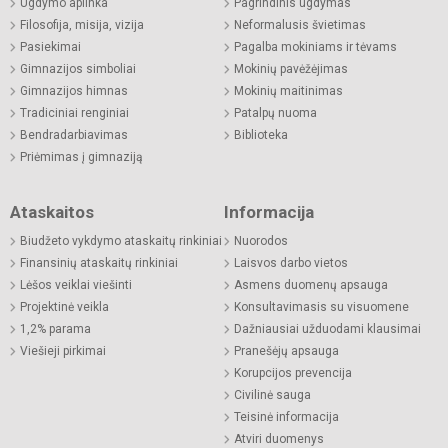
Ugdymo aplinka
Pagrindinis ugdymas
Filosofija, misija, vizija
Neformalusis švietimas
Pasiekimai
Pagalba mokiniams ir tėvams
Gimnazijos simboliai
Mokinių pavėžėjimas
Gimnazijos himnas
Mokinių maitinimas
Tradiciniai renginiai
Patalpų nuoma
Bendradarbiavimas
Biblioteka
Priėmimas į gimnaziją
Ataskaitos
Informacija
Biudžeto vykdymo ataskaitų rinkiniai
Nuorodos
Finansinių ataskaitų rinkiniai
Laisvos darbo vietos
Lėšos veiklai viešinti
Asmens duomenų apsauga
Projektinė veikla
Konsultavimasis su visuomene
1,2% parama
Dažniausiai užduodami klausimai
Viešieji pirkimai
Pranešėjų apsauga
Korupcijos prevencija
Civilinė sauga
Teisinė informacija
Atviri duomenys