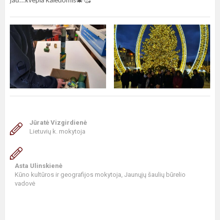
🎄🥰
jau...kvepia Kalėdomis
Jūratė Vizgirdienė
Lietuvių k. mokytoja
Asta Ulinskienė
Kūno kultūros ir geografijos mokytoja, Jaunųjų šaulių būrelio
vadovė