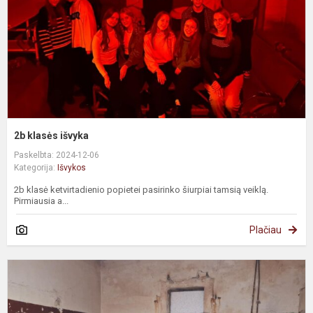
2b klasės išvyka
Paskelbta: 2024-12-06
Kategorija:
Išvykos
2b klasė ketvirtadienio popietei pasirinko šiurpiai tamsią veiklą.
Pirmiausia a...
Plačiau