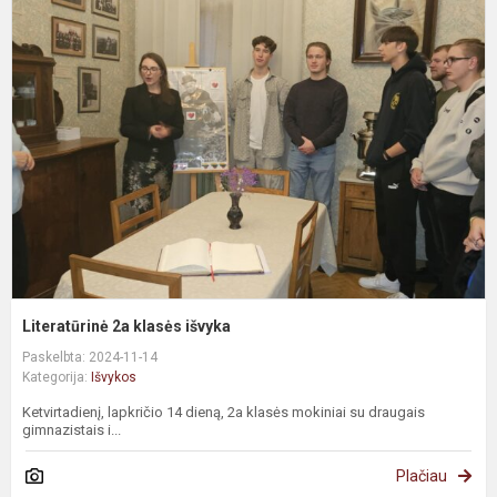
Literatūrinė 2a klasės išvyka
Paskelbta: 2024-11-14
Kategorija:
Išvykos
Ketvirtadienį, lapkričio 14 dieną, 2a klasės mokiniai su draugais
gimnazistais i...
Plačiau