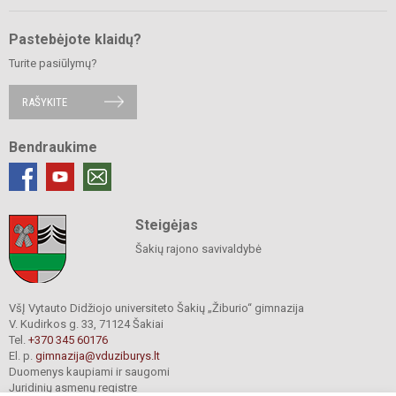
Pastebėjote klaidų?
Turite pasiūlymų?
RAŠYKITE
Bendraukime
Steigėjas
Šakių rajono savivaldybė
VšĮ Vytauto Didžiojo universiteto Šakių „Žiburio“ gimnazija
V. Kudirkos g. 33, 71124 Šakiai
Tel.
+370 345 60176
El. p.
gimnazija@vduziburys.lt
Duomenys kaupiami ir saugomi
Juridinių asmenų registre