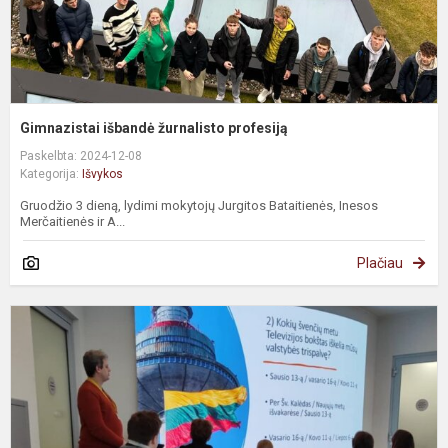
Gimnazistai išbandė žurnalisto profesiją
Paskelbta: 2024-12-08
Kategorija:
Išvykos
Gruodžio 3 dieną, lydimi mokytojų Jurgitos Bataitienės, Inesos
Merčaitienės ir A...
Plačiau