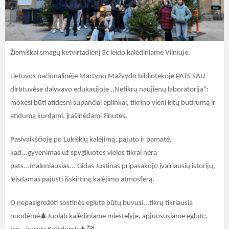
Žiemiškai smagų ketvirtadienį 3c leido kalėdiniame Vilniuje.
Lietuvos nacionalinėje Martyno Mažvydo bibliotekoje PATS SAU
dirbtuvėse dalyvavo edukacijoje ,,Netikrų naujienų laboratorija":
mokėsi būti atidesni supančiai aplinkai, tikrino vieni kitų budrumą ir
atidumą kurdami, įrašinėdami žinutes.
Pasivaikščioję po Lukiškių kalėjimą, pajuto ir pamatė,
kad...gyvenimas už spygliuotos vielos tikrai nėra
pats...maloniausias... Gidas Justinas pripasakojo įvairiausių istorijų,
leisdamas pajusti išskirtinę kalėjimo atmosferą.
O nepasigrožėti sostinės eglute būtų buvusi...tikrų tikriausia
🎄
nuodėmė
Juolab kalėdiniame miestelyje, apjuosusiame eglutę,