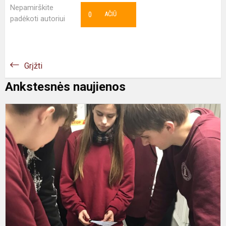
Nepamirškite
0
AČIŪ
padėkoti autoriui
Grįžti
Ankstesnės naujienos