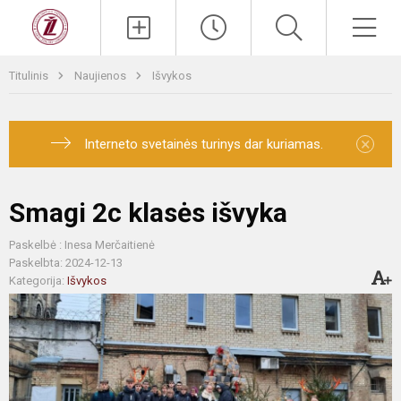
Titulinis
Naujienos
Išvykos
×
Interneto svetainės turinys dar kuriamas.
Smagi 2c klasės išvyka
Paskelbė : Inesa Merčaitienė
Paskelbta: 2024-12-13
Kategorija:
Išvykos