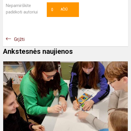
Nepamirškite
0
AČIŪ
padėkoti autoriui
Grįžti
Ankstesnės naujienos