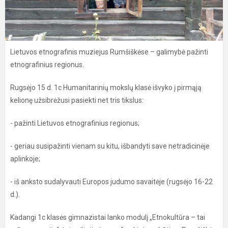
Lietuvos etnografinis muziejus Rumšiškėse – galimybė pažinti
etnografinius regionus.
Rugsėjo 15 d. 1c Humanitarinių mokslų klasė išvyko į pirmąją
kelionę užsibrėžusi pasiekti net tris tikslus:
- pažinti Lietuvos etnografinius regionus;
- geriau susipažinti vienam su kitu, išbandyti save netradicinėje
aplinkoje;
- iš anksto sudalyvauti Europos judumo savaitėje (rugsėjo 16-22
d.).
Kadangi 1c klasės gimnazistai lanko modulį „Etnokultūra – tai