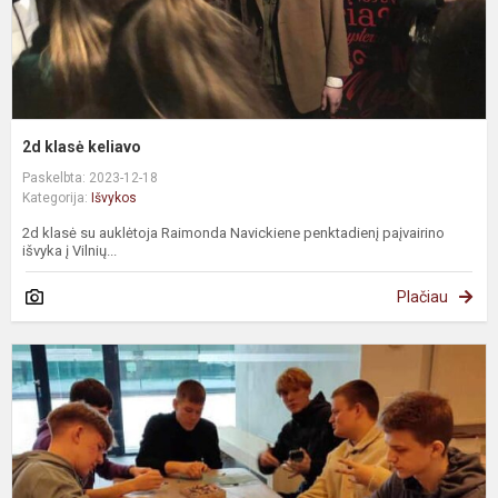
2d klasė keliavo
Paskelbta: 2023-12-18
Kategorija:
Išvykos
2d klasė su auklėtoja Raimonda Navickiene penktadienį paįvairino
išvyka į Vilnių...
Plačiau