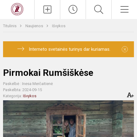
Titulinis
Naujienos
Išvykos
×
Interneto svetainės turinys dar kuriamas.
Pirmokai Rumšiškėse
Paskelbė : Inesa Merčaitienė
Paskelbta: 2024-09-15
Kategorija:
Išvykos