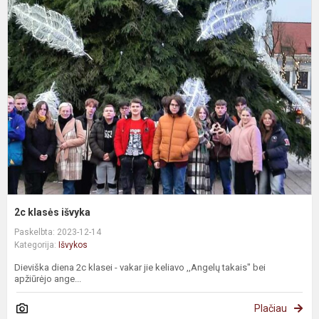
2c klasės išvyka
Paskelbta: 2023-12-14
Kategorija:
Išvykos
Dieviška diena 2c klasei - vakar jie keliavo ,,Angelų takais" bei
apžiūrėjo ange...
Plačiau