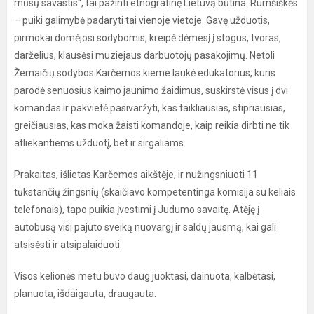
mūsų savastis“, tai pažinti etnografinę Lietuvą būtina. Rumšiškės
– puiki galimybė padaryti tai vienoje vietoje. Gavę užduotis,
pirmokai domėjosi sodybomis, kreipė dėmesį į stogus, tvoras,
darželius, klausėsi muziejaus darbuotojų pasakojimų. Netoli
Žemaičių sodybos Karčemos kieme laukė edukatorius, kuris
parodė senuosius kaimo jaunimo žaidimus, suskirstė visus į dvi
komandas ir pakvietė pasivaržyti, kas taikliausias, stipriausias,
greičiausias, kas moka žaisti komandoje, kaip reikia dirbti ne tik
atliekantiems užduotį, bet ir sirgaliams.
Prakaitas, išlietas Karčemos aikštėje, ir nužingsniuoti 11
tūkstančių žingsnių (skaičiavo kompetentinga komisija su keliais
telefonais), tapo puikia įvestimi į Judumo savaitę. Atėję į
autobusą visi pajuto sveiką nuovargį ir saldų jausmą, kai gali
atsisėsti ir atsipalaiduoti.
Visos kelionės metu buvo daug juoktasi, dainuota, kalbėtasi,
planuota, išdaigauta, draugauta.