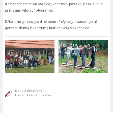
Apibendrinant reikia pasakyti, kad tikslai pasiekti, klasė jau turi
pirmąsias kelionių fotografijas.
Dėkojame gimnazijos direktoriui už rūpestį, o vairuotojui už
geranoriškumą ir kantrumą laukiant visų Makdonalde.
Danutė Aniulienė
Lietuvių kalbos mokytoja