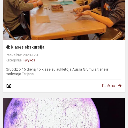
4b klasės ekskursija
Paskelbta: 2023-12-18
Kategorija:
Išvykos
Gruodžio 15 dieną 4b klasė su auklėtoja Aušra Grumulaitiene ir
mokytoja Tatjana...
Plačiau