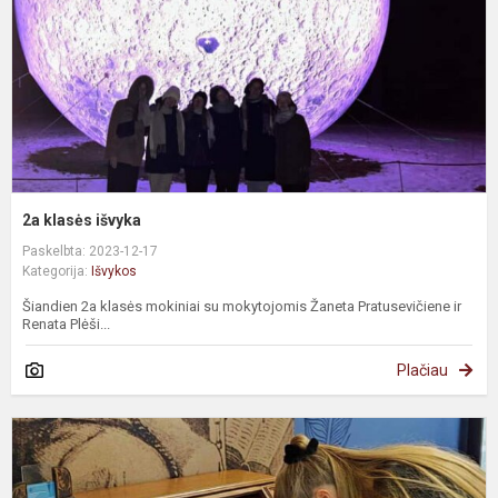
2a klasės išvyka
Paskelbta: 2023-12-17
Kategorija:
Išvykos
Šiandien 2a klasės mokiniai su mokytojomis Žaneta Pratusevičiene ir
Renata Plėši...
Plačiau