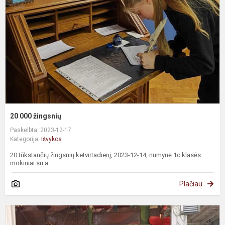
20 000 žingsnių
Paskelbta: 2023-12-17
Kategorija:
Išvykos
20 tūkstančių žingsnių ketvirtadienį, 2023-12-14, numynė 1c klasės
mokiniai su a...
Plačiau