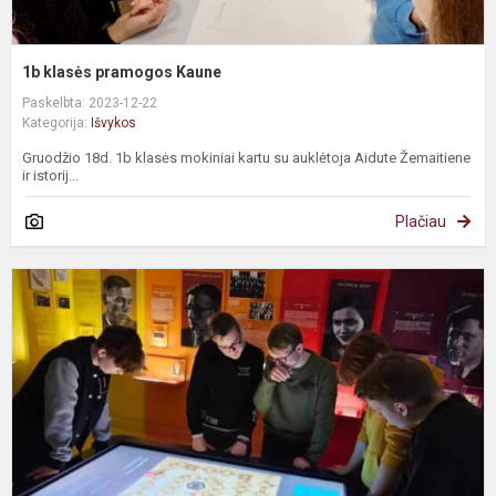
1b klasės pramogos Kaune
Paskelbta: 2023-12-22
Kategorija:
Išvykos
Gruodžio 18d. 1b klasės mokiniai kartu su auklėtoja Aidute Žemaitiene
ir istorij...
Plačiau