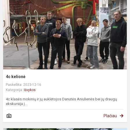
4c kelionė
Paskelbta: 2023-12-16
Kategorija:
Išvykos
4c klasės mokinių ir jų auklėtojos Danutės Aniulienės bei jų draugų
ekskursija į...
Plačiau