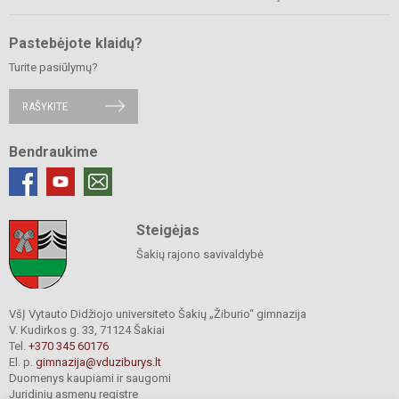
Pastebėjote klaidų?
Turite pasiūlymų?
RAŠYKITE
Bendraukime
Steigėjas
Šakių rajono savivaldybė
VšĮ Vytauto Didžiojo universiteto Šakių „Žiburio“ gimnazija
V. Kudirkos g. 33, 71124 Šakiai
Tel.
+370 345 60176
El. p.
gimnazija@vduziburys.lt
Duomenys kaupiami ir saugomi
Juridinių asmenų registre