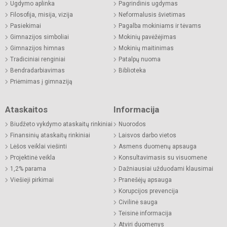
Ugdymo aplinka
Pagrindinis ugdymas
Filosofija, misija, vizija
Neformalusis švietimas
Pasiekimai
Pagalba mokiniams ir tėvams
Gimnazijos simboliai
Mokinių pavėžėjimas
Gimnazijos himnas
Mokinių maitinimas
Tradiciniai renginiai
Patalpų nuoma
Bendradarbiavimas
Biblioteka
Priėmimas į gimnaziją
Ataskaitos
Informacija
Biudžeto vykdymo ataskaitų rinkiniai
Nuorodos
Finansinių ataskaitų rinkiniai
Laisvos darbo vietos
Lėšos veiklai viešinti
Asmens duomenų apsauga
Projektinė veikla
Konsultavimasis su visuomene
1,2% parama
Dažniausiai užduodami klausimai
Viešieji pirkimai
Pranešėjų apsauga
Korupcijos prevencija
Civilinė sauga
Teisinė informacija
Atviri duomenys