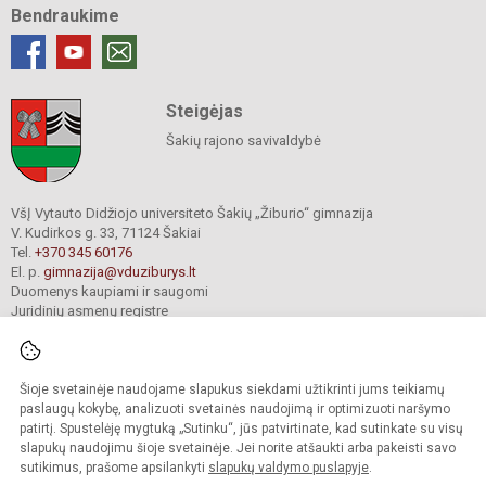
Bendraukime
Steigėjas
Šakių rajono savivaldybė
VšĮ Vytauto Didžiojo universiteto Šakių „Žiburio“ gimnazija
V. Kudirkos g. 33, 71124 Šakiai
Tel.
+370 345 60176
El. p.
gimnazija@vduziburys.lt
Duomenys kaupiami ir saugomi
Juridinių asmenų registre
Įmonės kodas 195360750
Šioje svetainėje naudojame slapukus siekdami užtikrinti jums teikiamų
© 2024. VDU Šakių „Žiburio“ gimnazija. Visos teisės saugomos.
paslaugų kokybę, analizuoti svetainės naudojimą ir optimizuoti naršymo
Kopijuoti turinį be raštiško gimnazijos sutikimo griežtai draudžiama.
patirtį. Spustelėję mygtuką „Sutinku“, jūs patvirtinate, kad sutinkate su visų
slapukų naudojimu šioje svetainėje. Jei norite atšaukti arba pakeisti savo
sutikimus, prašome apsilankyti
slapukų valdymo puslapyje
.