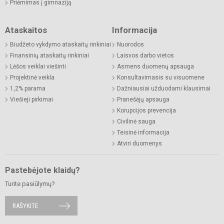
Priėmimas į gimnaziją
Ataskaitos
Informacija
Biudžeto vykdymo ataskaitų rinkiniai
Nuorodos
Finansinių ataskaitų rinkiniai
Laisvos darbo vietos
Lėšos veiklai viešinti
Asmens duomenų apsauga
Projektinė veikla
Konsultavimasis su visuomene
1,2% parama
Dažniausiai užduodami klausimai
Viešieji pirkimai
Pranešėjų apsauga
Korupcijos prevencija
Civilinė sauga
Teisinė informacija
Atviri duomenys
Pastebėjote klaidų?
Turite pasiūlymų?
RAŠYKITE