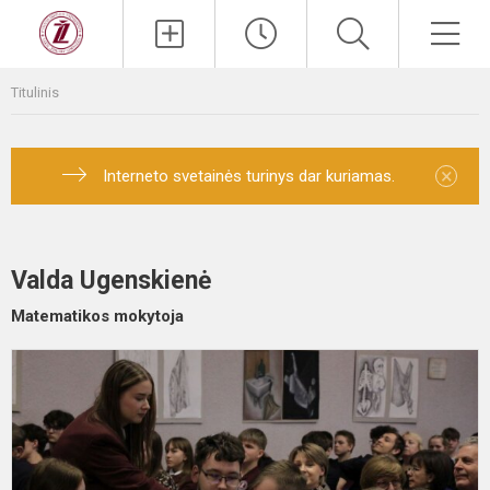
Titulinis
×
Interneto svetainės turinys dar kuriamas.
Valda Ugenskienė
Matematikos mokytoja