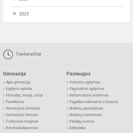
2023
Tvarkaraščiai
Gimnazija
Paslaugos
Apie gimnaziją
Vidurinis ugdymas
Ugdymo aplinka
Pagrindinis ugdymas
Filosofija, misija, vizija
Neformalusis švietimas
Pasiekimai
Pagalba mokiniams ir tėvams
Gimnazijos simboliai
Mokinių pavėžėjimas
Gimnazijos himnas
Mokinių maitinimas
Tradiciniai renginiai
Patalpų nuoma
Bendradarbiavimas
Biblioteka