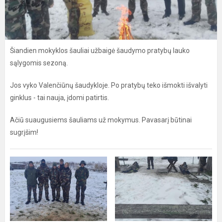
Šiandien mokyklos šauliai užbaigė šaudymo pratybų lauko
sąlygomis sezoną.
Jos vyko Valenčiūnų šaudykloje. Po pratybų teko išmokti išvalyti
ginklus - tai nauja, įdomi patirtis.
Ačiū suaugusiems šauliams už mokymus. Pavasarį būtinai
sugrįšim!