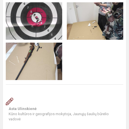
Asta Ulinskienė
Kūno kultūros ir geografijos mokytoja, Jaunųjų šaulių būrelio
vadovė