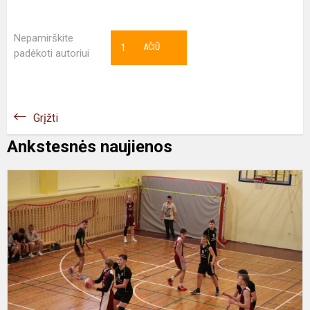
Nepamirškite
1
AČIŪ
padėkoti autoriui
Grįžti
Ankstesnės naujienos