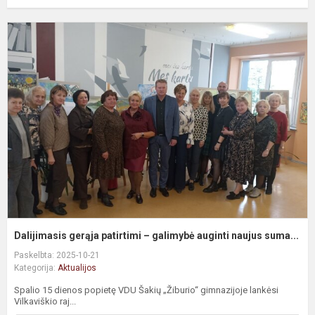
Dalijimasis gerąja patirtimi – galimybė auginti naujus suma...
Paskelbta: 2025-10-21
Kategorija:
Aktualijos
Spalio 15 dienos popietę VDU Šakių „Žiburio“ gimnazijoje lankėsi
Vilkaviškio raj...