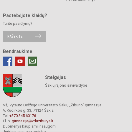
Pastebėjote klaidų?
Turite pasiūlymų?
RAŠYKITE
Bendraukime
Steigėjas
Šakių rajono savivaldybė
VšĮ Vytauto Didžiojo universiteto Šakių „Žiburio“ gimnazija
V. Kudirkos g. 33, 71124 Šakiai
Tel.
+370 345 60176
El. p.
gimnazija@vduziburys.lt
Duomenys kaupiami ir saugomi
Juridinių asmenų registre