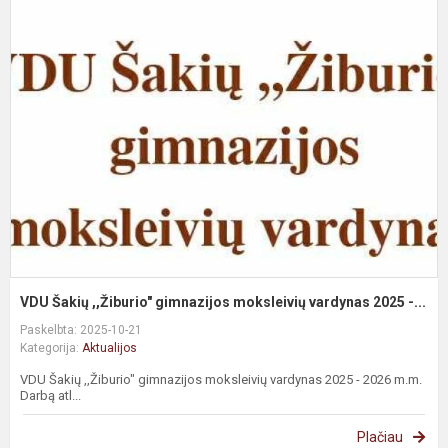
VDU Šakių ,,Žiburio" gimnazijos moksleivių vardynas 2025 -...
Paskelbta: 2025-10-21
Kategorija:
Aktualijos
VDU Šakių ,,Žiburio" gimnazijos moksleivių vardynas 2025 - 2026 m.m.
Darbą atl...
Plačiau