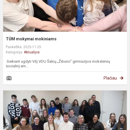
TŪM mokymai mokiniams
Paskelbta: 2025-11-25
Kategorija:
Aktualijos
Siekiant ugdyti VšĮ VDU Šakių „Žiburio“ gimnazijos moksleivių
socialinį em...
Plačiau