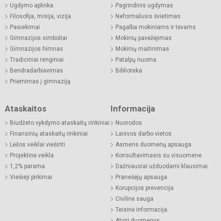
Ugdymo aplinka
Pagrindinis ugdymas
Filosofija, misija, vizija
Neformalusis švietimas
Pasiekimai
Pagalba mokiniams ir tėvams
Gimnazijos simboliai
Mokinių pavėžėjimas
Gimnazijos himnas
Mokinių maitinimas
Tradiciniai renginiai
Patalpų nuoma
Bendradarbiavimas
Biblioteka
Priėmimas į gimnaziją
Ataskaitos
Informacija
Biudžeto vykdymo ataskaitų rinkiniai
Nuorodos
Finansinių ataskaitų rinkiniai
Laisvos darbo vietos
Lėšos veiklai viešinti
Asmens duomenų apsauga
Projektinė veikla
Konsultavimasis su visuomene
1,2% parama
Dažniausiai užduodami klausimai
Viešieji pirkimai
Pranešėjų apsauga
Korupcijos prevencija
Civilinė sauga
Teisinė informacija
Atviri duomenys