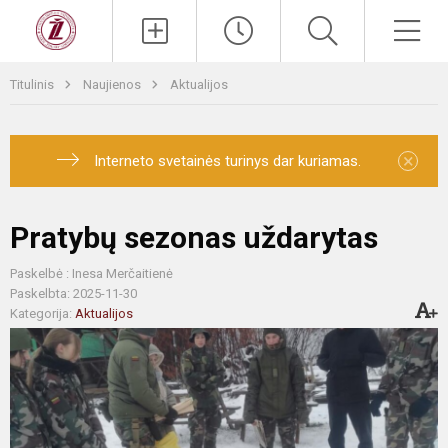
Titulinis
Naujienos
Aktualijos
×
Interneto svetainės turinys dar kuriamas.
Pratybų sezonas uždarytas
Paskelbė : Inesa Merčaitienė
Paskelbta: 2025-11-30
Kategorija:
Aktualijos