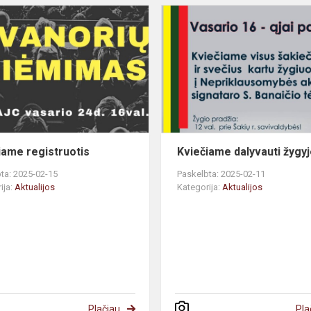
iame registruotis
Kviečiame dalyvauti žygy
ta: 2025-02-15
Paskelbta: 2025-02-11
ija:
Aktualijos
Kategorija:
Aktualijos
Plačiau
Pla