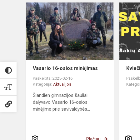
Vasario 16-osios minėjimas
Kvieč
Paskelbta: 2025-02-16
Paskelb
Kategorija:
Aktualijos
Kategor
Šiandien gimnazijos šauliai
dalyvavo Vasario 16-osios
minėjime prie savivaldybės...
Plačiau