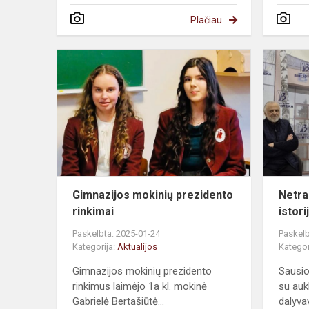
Plačiau
Gimnazijos mokinių prezidento
Netra
rinkimai
istor
Paskelbta: 2025-01-24
Paskelb
Kategorija:
Aktualijos
Kategor
Gimnazijos mokinių prezidento
Sausio
rinkimus laimėjo 1a kl. mokinė
su auk
Gabrielė Bertašiūtė...
dalyva