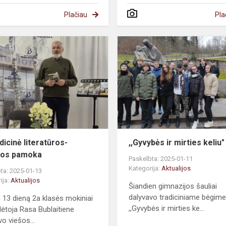
Plačiau
Pla
dicinė literatūros-
,,Gyvybės ir mirties keliu"
ijos pamoka
Paskelbta: 2025-01-11
Kategorija:
Aktualijos
ta: 2025-01-13
ija:
Aktualijos
Šiandien gimnazijos šauliai
dalyvavo tradiciniame bėgim
 13 dieną 2a klasės mokiniai
,,Gyvybės ir mirties ke...
lėtoja Rasa Bublaitiene
vo viešos...