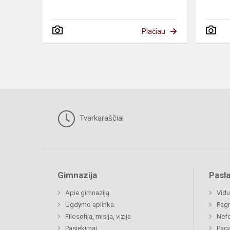
Plačiau
Tvarkaraščiai
Gimnazija
Pasl
Apie gimnaziją
Vidu
Ugdymo aplinka
Pagr
Filosofija, misija, vizija
Nefo
Pasiekimai
Paga