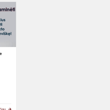
je
čiau