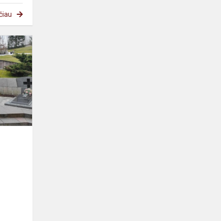
čiau
e