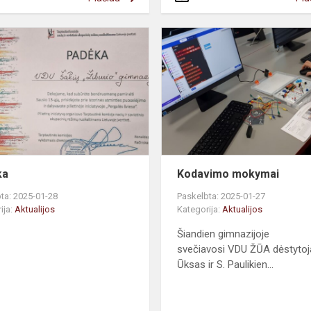
ka
Kodavimo mokymai
ta: 2025-01-28
Paskelbta: 2025-01-27
ija:
Aktualijos
Kategorija:
Aktualijos
Šiandien gimnazijoje
svečiavosi VDU ŽŪA dėstytoja
Ūksas ir S. Paulikien...