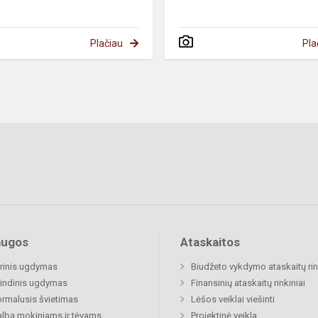
Plačiau
Pla
augos
Ataskaitos
rinis ugdymas
Biudžeto vykdymo ataskaitų rin
indinis ugdymas
Finansinių ataskaitų rinkiniai
rmalusis švietimas
Lėšos veiklai viešinti
lba mokiniams ir tėvams
Projektinė veikla