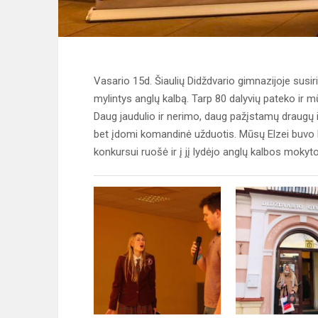
Vasario 15d. Šiaulių Didždvario gimnazijoje susiri
mylintys anglų kalbą. Tarp 80 dalyvių pateko ir 
Daug jaudulio ir nerimo, daug pažįstamų draugų 
bet įdomi komandinė užduotis. Mūsų Elzei buvo la
konkursui ruošė ir į jį lydėjo anglų kalbos moky