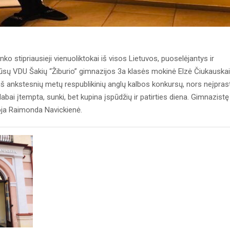
nko stipriausieji vienuoliktokai iš visos Lietuvos, puoselėjantys ir
mūsų VDU Šakių “Žiburio” gimnazijos 3a klasės mokinė Elzė Čiukauskai
iš ankstesnių metų respublikinių anglų kalbos konkursų, nors neįpras
bai įtempta, sunki, bet kupina įspūdžių ir patirties diena. Gimnazistę
toja Raimonda Navickienė.