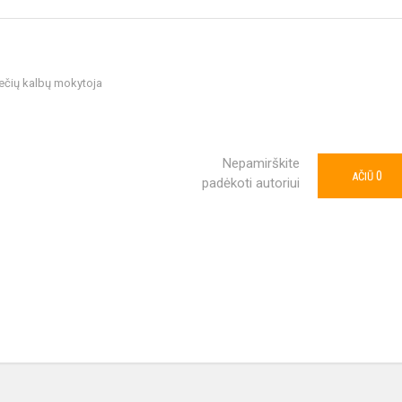
iečių kalbų mokytoja
Nepamirškite
0
AČIŪ
padėkoti autoriui