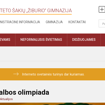
TETO ŠAKIŲ „ŽIBURIO“ GIMNAZIJA
NISTRACINĖ INFORMACIJA
GIMNAZIJA
KONTAKTAI
TĖVAMS
NEFORMALUSIS ŠVIETIMAS
DIDŽIUOJAMĖS
Interneto svetainės turinys dar kuriamas.
kalbos olimpiada
Aktualijos