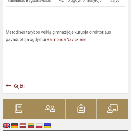
Valentinas Bagdanavičius
Fizinio ugdymo mokytojų
Narys
Metodinės tarybos veiklą gimnazijoje kuruoja direktoriaus
pavaduotoja ugdymui
Raimonda Navickienė
Grįžti