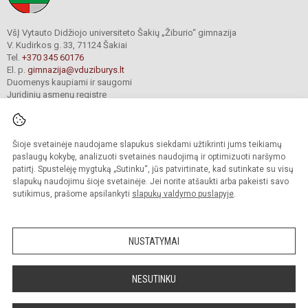
VšĮ Vytauto Didžiojo universiteto Šakių „Žiburio“ gimnazija
V. Kudirkos g. 33, 71124 Šakiai
Tel.
+370 345 60176
El. p.
gimnazija@vduziburys.lt
Duomenys kaupiami ir saugomi
Juridinių asmenų registre
Įmonės kodas 195360750
Šioje svetainėje naudojame slapukus siekdami užtikrinti jums teikiamų
© 2024. VDU Šakių „Žiburio“ gimnazija. Visos teisės saugomos.
paslaugų kokybę, analizuoti svetainės naudojimą ir optimizuoti naršymo
Kopijuoti turinį be raštiško gimnazijos sutikimo griežtai draudžiama.
patirtį. Spustelėję mygtuką „Sutinku“, jūs patvirtinate, kad sutinkate su visų
slapukų naudojimu šioje svetainėje. Jei norite atšaukti arba pakeisti savo
sutikimus, prašome apsilankyti
slapukų valdymo puslapyje
.
Mes kuriame mokykloms
SVETAINESMOKYKLOMS.LT
NUSTATYMAI
NESUTINKU