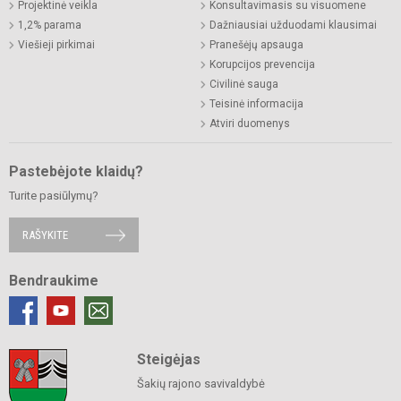
Projektinė veikla
Konsultavimasis su visuomene
1,2% parama
Dažniausiai užduodami klausimai
Viešieji pirkimai
Pranešėjų apsauga
Korupcijos prevencija
Civilinė sauga
Teisinė informacija
Atviri duomenys
Pastebėjote klaidų?
Turite pasiūlymų?
RAŠYKITE
Bendraukime
Steigėjas
Šakių rajono savivaldybė