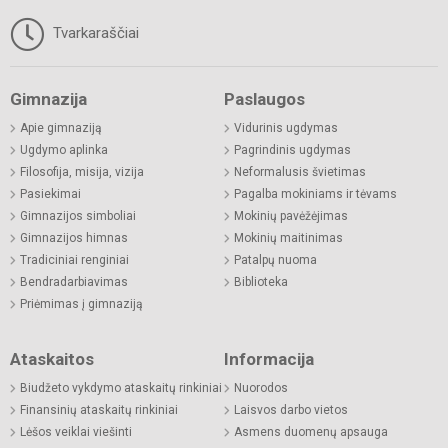
Tvarkaraščiai
Gimnazija
Paslaugos
Apie gimnaziją
Vidurinis ugdymas
Ugdymo aplinka
Pagrindinis ugdymas
Filosofija, misija, vizija
Neformalusis švietimas
Pasiekimai
Pagalba mokiniams ir tėvams
Gimnazijos simboliai
Mokinių pavėžėjimas
Gimnazijos himnas
Mokinių maitinimas
Tradiciniai renginiai
Patalpų nuoma
Bendradarbiavimas
Biblioteka
Priėmimas į gimnaziją
Ataskaitos
Informacija
Biudžeto vykdymo ataskaitų rinkiniai
Nuorodos
Finansinių ataskaitų rinkiniai
Laisvos darbo vietos
Lėšos veiklai viešinti
Asmens duomenų apsauga