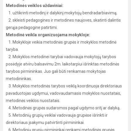
Metodinės veiklos uždaviniai:
1. užtikrinti metodinį ir dalykinį mokytojų bendradarbiavimą;
2. skleisti pedagogines ir metodines naujoves, skatinti dalintis
gerąja pedagogine patirtimi.
Metodinė veikla organizuojama mokykloje:
1. Mokykloje veikia metodinės grupės ir mokyklos metodinė
taryba.
2. Mokyklos metodinei tarybai vadovauja mokytojų tarybos
posėdyje atviru balsavimu 2m. laikotarpiui išrinktas metodinės
tarybos pirmininkas. Juo gali būti renkamas mokytojas
metodininkas.
3. Mokyklos metodinės tarybos veiklą koordinuoja direktoriaus
pavaduotojas ugdymui, vadovaudamasis mokyklos nuostatais,
metodinės veiklos nuostatais.
4. Metodinės grupės sudaromos pagal ugdymo sritį ar dalyką.
5. Metodinių grupių veiklai vadovauja grupėse išrinkti ir
direktoriaus įsakymu patvirtinti pirmininkai.
6. Metodinių grupių pirmininkai renkami metodinės grupės