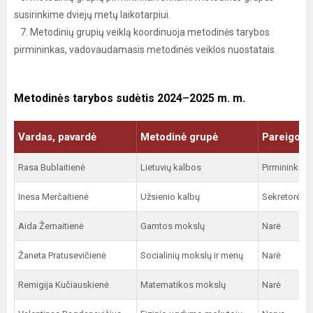
susirinkime dviejų metų laikotarpiui.
7. Metodinių grupių veiklą koordinuoja metodinės tarybos
pirmininkas, vadovaudamasis metodinės veiklos nuostatais.
Metodinės tarybos sudėtis 2024
–
2025 m. m.
Vardas, pavardė
Metodinė grupė
Pareigos 
Rasa Bublaitienė
Lietuvių kalbos
Pirmininkė
Inesa Merčaitienė
Užsienio kalbų
Sekretorė
Aida Žemaitienė
Gamtos mokslų
Narė
Žaneta Pratusevičienė
Socialinių mokslų ir menų
Narė
Remigija Kučiauskienė
Matematikos mokslų
Narė