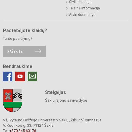
Civilinė sauga
Teisinė informacija
Atviri duomenys
Pastebėjote klaidų?
Turite pasiūlymų?
RAŠYKITE
Bendraukime
Steigėjas
Šakių rajono savivaldybė
VšĮ Vytauto Didžiojo universiteto Šakių „Žiburio“ gimnazija
V. Kudirkos g. 33, 71124 Šakiai
Tel.
+370 345 60176