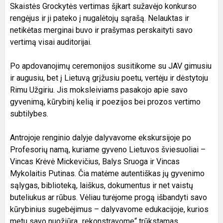
Skaistės Grockytės vertimas šįkart sužavėjo konkurso
rengėjus ir ji pateko į nugalėtojų sąrašą. Nelauktas ir
netikėtas merginai buvo ir prašymas perskaityti savo
vertimą visai auditorijai.
Po apdovanojimų ceremonijos susitikome su JAV gimusiu
ir augusiu, bet į Lietuvą grįžusiu poetu, vertėju ir dėstytoju
Rimu Užgiriu. Jis moksleiviams pasakojo apie savo
gyvenimą, kūrybinį kelią ir poezijos bei prozos vertimo
subtilybes.
Antrojoje renginio dalyje dalyvavome ekskursijoje po
Profesorių namą, kuriame gyveno Lietuvos šviesuoliai –
Vincas Krėvė Mickevičius, Balys Sruoga ir Vincas
Mykolaitis Putinas. Čia matėme autentiškas jų gyvenimo
sąlygas, biblioteką, laiškus, dokumentus ir net vaistų
buteliukus ar rūbus. Vėliau turėjome progą išbandyti savo
kūrybinius sugebėjimus – dalyvavome edukacijoje, kurios
metu savo nuožiūra „rekonstravome“ trūkstamas