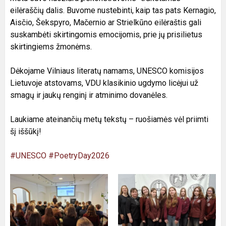
eilėraščių dalis. Buvome nustebinti, kaip tas pats Kernagio,
Aisčio, Šekspyro, Mačernio ar Strielkūno eilėraštis gali
suskambėti skirtingomis emocijomis, prie jų prisilietus
skirtingiems žmonėms.
Dėkojame Vilniaus literatų namams, UNESCO komisijos
Lietuvoje atstovams, VDU klasikinio ugdymo licėjui už
smagų ir jaukų renginį ir atminimo dovanėles.
Laukiame ateinančių metų tekstų – ruošiamės vėl priimti
šį iššūkį!
#UNESCO
#PoetryDay2026