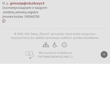
El. p.
gimnazija@vduziburys.lt
Duomenys kaupiami ir saugomi
Juridinių asmenų registre
Įmonės kodas 195360750
© 2024. VDU Šakių „Žiburio“ gimnazija. Visos teisės saugomos.
Kopijuoti turinį be raštiško gimnazijos sutikimo griežtai draudžiama.
Mes kuriame mokykloms
SVETAINESMOKYKLOMS.LT