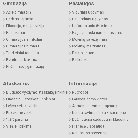
Gimnazija
Paslaugos
Apie gimnaziją
Vidurinis ugdymas
Ugdymo aplinka
Pagrindinis ugdymas
Filosofija, misija, vizija
Neformalusis švietimas
Pasiekimai
Pagalba mokiniams ir tėvams
Gimnazijos simboliai
Mokinių pavėžėjimas
Gimnazijos himnas
Mokinių maitinimas
Tradiciniai renginiai
Patalpų nuoma
Bendradarbiavimas
Biblioteka
Priėmimas į gimnaziją
Ataskaitos
Informacija
Biudžeto vykdymo ataskaitų rinkiniai
Nuorodos
Finansinių ataskaitų rinkiniai
Laisvos darbo vietos
Lėšos veiklai viešinti
Asmens duomenų apsauga
Projektinė veikla
Konsultavimasis su visuomene
1,2% parama
Dažniausiai užduodami klausimai
Viešieji pirkimai
Pranešėjų apsauga
Korupcijos prevencija